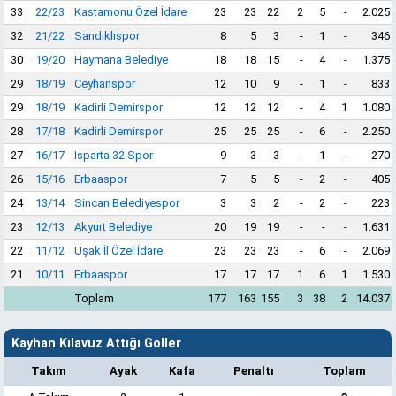
33
22/23
Kastamonu Özel İdare
23
23
22
2
5
-
2.025
32
21/22
Sandıklıspor
8
5
3
-
1
-
346
30
19/20
Haymana Belediye
18
18
15
-
4
-
1.375
29
18/19
Ceyhanspor
12
10
9
-
1
-
833
29
18/19
Kadirli Demirspor
12
12
12
-
4
1
1.080
28
17/18
Kadirli Demirspor
25
25
25
-
6
-
2.250
27
16/17
Isparta 32 Spor
9
3
3
-
1
-
270
26
15/16
Erbaaspor
7
5
5
-
2
-
405
24
13/14
Sincan Belediyespor
3
3
2
-
2
-
223
23
12/13
Akyurt Belediye
20
19
19
-
-
-
1.631
22
11/12
Uşak İl Özel İdare
23
23
23
-
6
-
2.069
21
10/11
Erbaaspor
17
17
17
1
6
1
1.530
Toplam
177
163
155
3
38
2
14.037
Kayhan Kılavuz Attığı Goller
Takım
Ayak
Kafa
Penaltı
Toplam