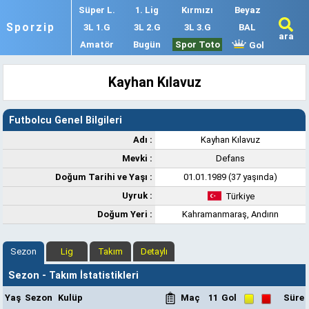
Süper L.
1. Lig
Kırmızı
Beyaz
Sporzip
3L 1.G
3L 2.G
3L 3.G
BAL
ara
Amatör
Bugün
Spor Toto
Gol
Kayhan Kılavuz
Futbolcu Genel Bilgileri
Adı :
Kayhan Kılavuz
Mevki :
Defans
Doğum Tarihi ve Yaşı :
01.01.1989 (37 yaşında)
Uyruk :
Türkiye
Doğum Yeri :
Kahramanmaraş, Andırın
Sezon
Lig
Takım
Detaylı
Sezon - Takım İstatistikleri
Yaş
Sezon
Kulüp
Maç
11
Gol
Süre