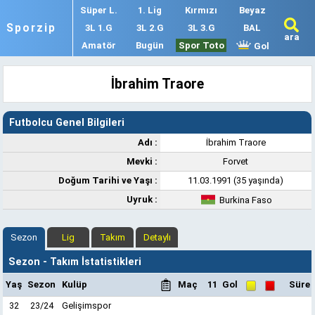
Süper L.
1. Lig
Kırmızı
Beyaz
Sporzip
3L 1.G
3L 2.G
3L 3.G
BAL
ara
Amatör
Bugün
Spor Toto
Gol
İbrahim Traore
Futbolcu Genel Bilgileri
Adı :
İbrahim Traore
Mevki :
Forvet
Doğum Tarihi ve Yaşı :
11.03.1991 (35 yaşında)
Uyruk :
Burkina Faso
Sezon
Lig
Takım
Detaylı
Sezon - Takım İstatistikleri
Yaş
Sezon
Kulüp
Maç
11
Gol
Süre
32
23/24
Gelişimspor