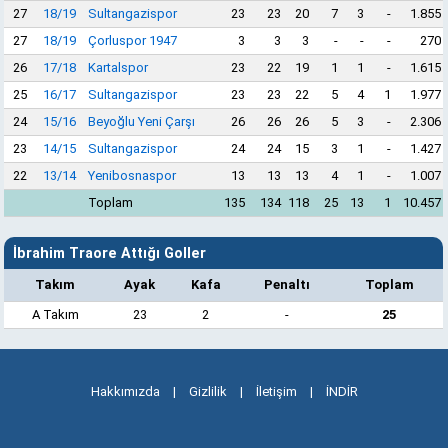
27
18/19
Sultangazispor
23
23
20
7
3
-
1.855
27
18/19
Çorluspor 1947
3
3
3
-
-
-
270
26
17/18
Kartalspor
23
22
19
1
1
-
1.615
25
16/17
Sultangazispor
23
23
22
5
4
1
1.977
24
15/16
Beyoğlu Yeni Çarşı
26
26
26
5
3
-
2.306
23
14/15
Sultangazispor
24
24
15
3
1
-
1.427
22
13/14
Yenibosnaspor
13
13
13
4
1
-
1.007
Toplam
135
134
118
25
13
1
10.457
İbrahim Traore Attığı Goller
Takım
Ayak
Kafa
Penaltı
Toplam
A Takım
23
2
-
25
Hakkımızda
|
Gizlilik
|
İletişim
|
İNDİR