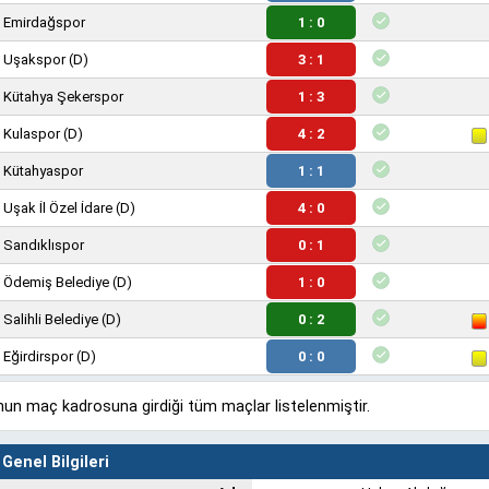
Emirdağspor
1 : 0
Uşakspor
(D)
3 : 1
Kütahya Şekerspor
1 : 3
Kulaspor
(D)
4 : 2
Kütahyaspor
1 : 1
Uşak İl Özel İdare
(D)
4 : 0
Sandıklıspor
0 : 1
Ödemiş Belediye
(D)
1 : 0
Salihli Belediye
(D)
0 : 2
Eğirdirspor
(D)
0 : 0
un maç kadrosuna girdiği tüm maçlar listelenmiştir.
Genel Bilgileri