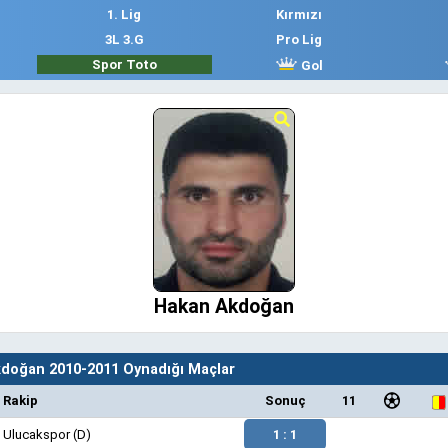
1. Lig
Kırmızı
3L 3.G
Pro Lig
Spor Toto
Gol
Hakan Akdoğan
doğan 2010-2011 Oynadığı Maçlar
Rakip
Sonuç
11
Ulucakspor
(D)
1 : 1