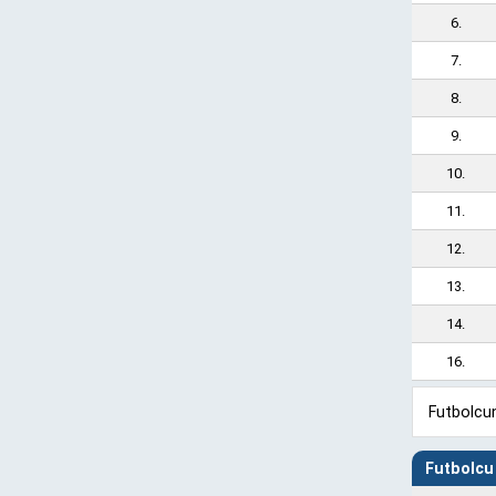
6.
7.
8.
9.
10.
11.
12.
13.
14.
16.
Futbolcun
Futbolcu 