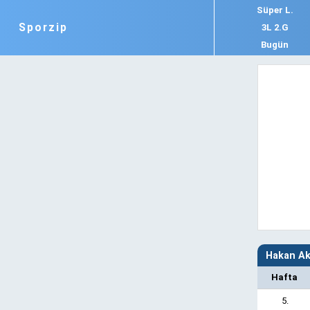
Süper L.
Sporzip
3L 2.G
Bugün
Hakan Ak
Hafta
5.