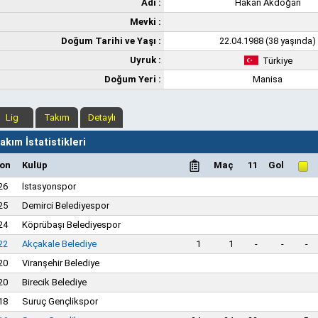
Adı :
Hakan Akdoğan
Mevki :
Doğum Tarihi ve Yaşı :
22.04.1988 (38 yaşında)
Uyruk :
Türkiye
Doğum Yeri :
Manisa
Lig
Takım
Detaylı
kım İstatistikleri
on
Kulüp
Maç
11
Gol
26
İstasyonspor
25
Demirci Belediyespor
24
Köprübaşı Belediyespor
22
Akçakale Belediye
1
1
-
-
-
20
Viranşehir Belediye
20
Birecik Belediye
18
Suruç Gençlikspor