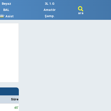
Beyaz
3L 1.G
BAL
Amatör
ara
Şamp.
Asist
Süre
45'