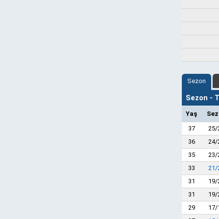
Sezon
Sezon - Ta
Yaş
Sez
37
25/
36
24/
35
23/
33
21/
31
19/
31
19/
29
17/