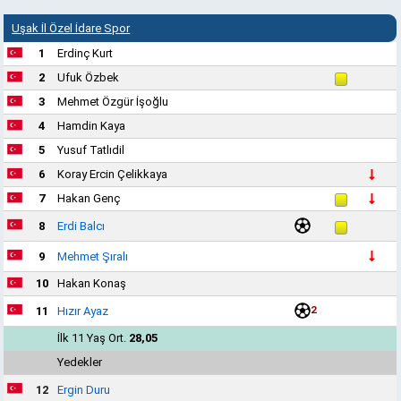
Uşak İl Özel İdare Spor
1
Erdinç Kurt
2
Ufuk Özbek
3
Mehmet Özgür İşoğlu
4
Hamdin Kaya
5
Yusuf Tatlıdil
6
Koray Ercin Çelikkaya
7
Hakan Genç
8
Erdi Balcı
9
Mehmet Şıralı
10
Hakan Konaş
2
11
Hızır Ayaz
İlk 11 Yaş Ort.
28,05
Yedekler
12
Ergin Duru