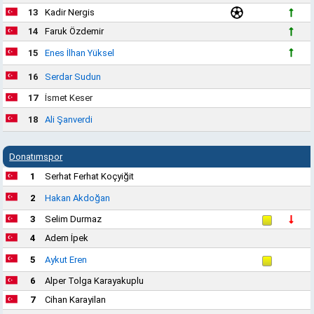
13
Kadir Nergis
14
Faruk Özdemir
15
Enes İlhan Yüksel
16
Serdar Sudun
17
İsmet Keser
18
Ali Şanverdi
Donatımspor
1
Serhat Ferhat Koçyiğit
2
Hakan Akdoğan
3
Selim Durmaz
4
Adem İpek
5
Aykut Eren
6
Alper Tolga Karayakuplu
7
Cihan Karayilan