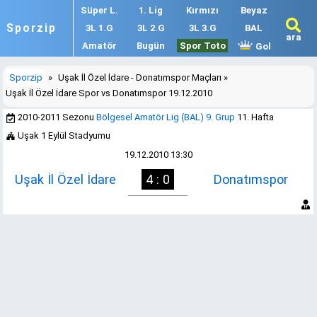
Süper L.
1. Lig
Kırmızı
Beyaz
Sporzip
3L 1.G
3L 2.G
3L 3.G
BAL
ara
Amatör
Bugün
Spor Toto
Gol
Sporzip
»
Uşak İl Özel İdare - Donatımspor Maçları
»
Uşak İl Özel İdare Spor vs Donatımspor 19.12.2010
2010-2011 Sezonu
Bölgesel Amatör Lig (BAL) 9. Grup
11. Hafta
Uşak 1 Eylül Stadyumu
19.12.2010 13:30
Uşak İl Özel İdare
4 : 0
Donatımspor