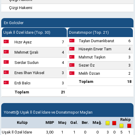
Çizgi Hakemi
En Golcüler
Uşak İl Özel İdare (Top. 30)
Donatımspor (Top. 21)
Taylan Dumanlıbarut
6
Hızır Ayaz
7
Hüseyin Enver Tam
4
Mehmet Şıralı
4
Mahmut Taşkın
3
Serdar Sudun
4
Sezer Öz
3
Enes İlhan Yüksel
3
Melih Özcan
2
Toplam
18
Erdi Balcı
3
Toplam
21
Yönettiği Uşak İl Özel İdare ve Donatımspor Maçları
Rakip
Kulüp
MBP
Maç
Gal.
Ber.
Mağ.
Uşak İl Özel İdare
3,00
1
1
0
0
3
0
5
1