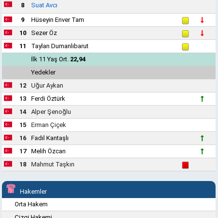
8
Suat Avcı
9
Hüseyin Enver Tam
10
Sezer Öz
11
Taylan Dumanlıbarut
İlk 11 Yaş Ort.
22,94
Yedekler
12
Uğur Aykan
13
Ferdi Öztürk
14
Alper Şenoğlu
15
Erman Çiçek
16
Fadıl Kantaşlı
17
Melih Özcan
18
Mahmut Taşkın
Hakemler
Orta Hakem
Çizgi Hakemi