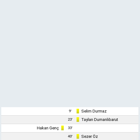
Selim Durmaz
9'
Taylan Dumanlıbarut
23'
Hakan Genç
33'
Sezer Öz
40'