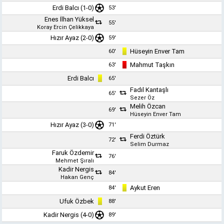
Erdi Balcı
(1-0)
53'
Enes İlhan Yüksel
55'
Koray Ercin Çelikkaya
Hızır Ayaz
(2-0)
59'
Hüseyin Enver Tam
60'
Mahmut Taşkın
63'
Erdi Balcı
65'
Fadıl Kantaşlı
65'
Sezer Öz
Melih Özcan
69'
Hüseyin Enver Tam
Hızır Ayaz
(3-0)
71'
Ferdi Öztürk
72'
Selim Durmaz
Faruk Özdemir
76'
Mehmet Şıralı
Kadir Nergis
84'
Hakan Genç
Aykut Eren
84'
Ufuk Özbek
88'
Kadir Nergis (4-0)
89'