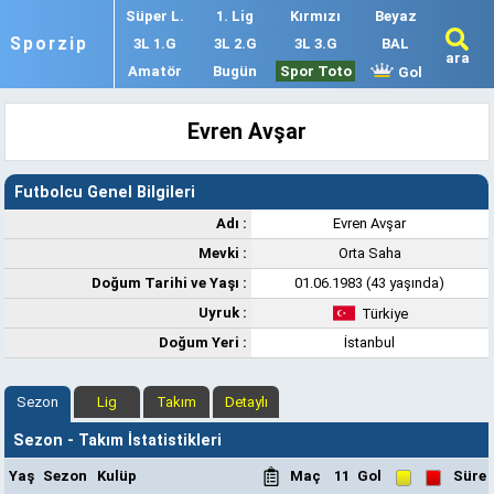
Süper L.
1. Lig
Kırmızı
Beyaz
Sporzip
3L 1.G
3L 2.G
3L 3.G
BAL
ara
Amatör
Bugün
Spor Toto
Gol
Evren Avşar
Futbolcu Genel Bilgileri
Adı :
Evren Avşar
Mevki :
Orta Saha
Doğum Tarihi ve Yaşı :
01.06.1983 (43 yaşında)
Uyruk :
Türkiye
Doğum Yeri :
İstanbul
Sezon
Lig
Takım
Detaylı
Sezon - Takım İstatistikleri
Yaş
Sezon
Kulüp
Maç
11
Gol
Süre