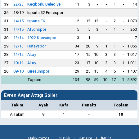
39
22/23
Keçiborlu Belediye
11
3
-
-
1
-
44
35
18/19
Isparta 32 Emrespor
31
14/15
Isparta FK
12
12
12
-
2
-
1.070
31
14/15
Afyonspor
5
5
3
-
1
-
260
30
13/14
1922 Konyaspor
3
1
-
-
-
-
7
29
12/13
Hatayspor
34
20
9
1
1
-
1.056
28
11/12
Altay
17
15
10
3
3
-
1.017
27
10/11
Altay
23
17
10
2
3
1
1.031
26
09/10
Giresunspor
29
25
15
4
6
-
1.407
Toplam
134
98
59
10
17
1
5.892
Evren Avşar Attığı Goller
Takım
Ayak
Kafa
Penaltı
Toplam
A Takım
9
1
-
10
Hakkımızda
|
Gizlilik
|
İletişim
|
İNDİR