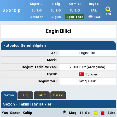
Süper L.
1. Lig
Kırmızı
Beyaz
Sporzip
3L 1.G
3L 2.G
3L 3.G
BAL
ara
Amatör
Bugün
Spor Toto
Gol
Engin Bilici
Futbolcu Genel Bilgileri
Adı :
Engin Bilici
Mevki :
Doğum Tarihi ve Yaşı :
20.03.1982 (44 yaşında)
Uyruk :
Türkiye
Doğum Yeri :
Elazığ, Baskil
Sezon
Lig
Takım
Detaylı
Sezon - Takım İstatistikleri
Yaş
Sezon
Kulüp
Maç
11
Gol
Süre