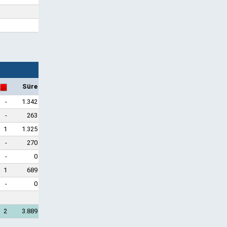
Süre
-
1.342
-
263
1
1.325
-
270
-
0
1
689
-
0
2
3.889