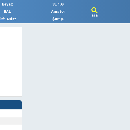
Beyaz
3L 1.G
BAL
Amatör
ara
Şamp.
Asist