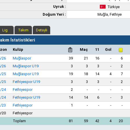
Uyruk :
Türkiye
Doğum Yeri :
Muğla, Fethiye
Lig
Takım
Detaylı
kım İstatistikleri
zon
Kulüp
Maç
11
Gol
5/26
Muğlaspor
39
21
16
-
6
5/26
Muğlaspor U19
3
3
3
-
2
4/25
Muğlaspor U19
19
18
14
4
7
4/25
Fethiyespor U19
3
3
3
-
2
3/24
Fethiyespor
2
-
-
-
-
3/24
Fethiyespor U19
14
14
6
-
3
2/23
Fethiyespor
1
-
-
-
-
9/20
Fethiyespor
Toplam
81
59
42
4
20