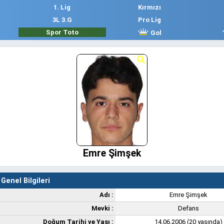
1. Lig
Kırmızı
3L 3.G
Pro Lig
Spor Toto
Gol
Emre Şimşek
Genel Bilgileri
Adı :
Emre Şimşek
Mevki :
Defans
Doğum Tarihi ve Yaşı :
14.06.2006 (20 yaşında)