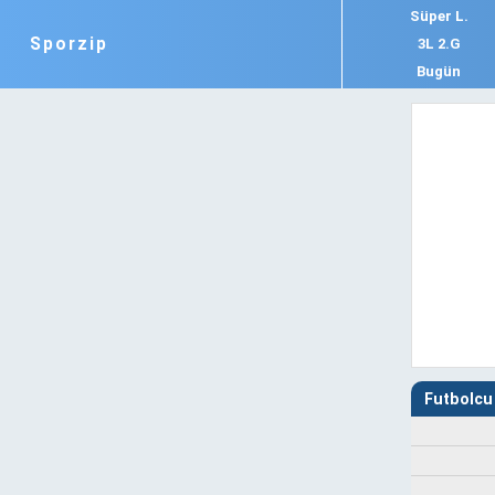
Süper L.
Sporzip
3L 2.G
Bugün
Futbolcu 