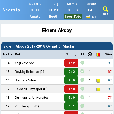
Süper L.
1. Lig
Kırmızı
Beyaz
Sporzip
3L 1.G
3L 2.G
3L 3.G
BAL
ara
Amatör
Bugün
Spor Toto
Gol
Ekrem Aksoy
Ekrem Aksoy 2017-2018 Oynadığı Maçlar
Hafta
Rakip
Sonuç
11
Süre
14.
Yeşilköyspor
1 : 2
1
90'
15.
Beyköy Belediye
(D)
0 : 2
1
89'
16.
Bozüyük Vitraspor
1 : 0
1
90'
17.
Tavşanlı Linyitspor
(D)
1 : 0
90'
18.
Dumlupınar Üniversitesi
5 : 0
1
71'
19.
Kurtuluşspor
(D)
0 : 1
90'