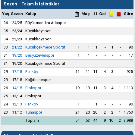
Sezon - Takım İstatistikleri
Yaş
Sezon
Kulüp
Maç
11
Gol
Süre
36
24/25
Büyükmandıra Adaspor
35
23/24
Küçükköyspor
34
22/23
Küçükköyspor
33
21/22
Küçükçekmece Sportif
1
1
1
-
1
-
90
31
19/20
Beşyüzevlerspor
1
1
-
-
-
-
17
31
19/20
Küçükçekmece Sportif
29
17/18
Feriköy
11
11
11
4
3
-
925
29
17/18
Kağıthanespor
26
14/15
Erokspor
19
19
11
3
4
1
1.113
25
13/14
Erokspor
24
12/13
Feriköy
1
1
1
-
-
-
90
23
11/12
Tunaspor
21
20
20
2
2
1
1.753
Toplam
54
53
44
9
10
2
3.988