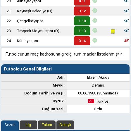
20.
Alibeyköyspor
0 : 1
90'
21.
Kaynaşlı Belediye
(D)
3 : 2
90'
22.
Çengelköyspor
1 : 0
90'
23.
Tavşanlı Moymulspor
(D)
1 : 3
90'
24.
Kütahyaspor
3 : 4
45'
Futbolcunun maç kadrosuna girdiği tüm maçlar listelenmiştir.
Futbolcu Genel Bilgileri
Adı :
Ekrem Aksoy
Mevki :
Defans
Doğum Tarihi ve Yaşı :
08.06.1988 (38 yaşında)
Uyruk :
Türkiye
Doğum Yeri :
Ordu
Sezon
Lig
Takım
Detaylı