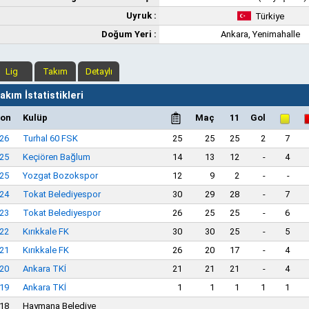
Uyruk :
Türkiye
Doğum Yeri :
Ankara, Yenimahalle
Lig
Takım
Detaylı
kım İstatistikleri
on
Kulüp
Maç
11
Gol
26
Turhal 60 FSK
25
25
25
2
7
25
Keçiören Bağlum
14
13
12
-
4
25
Yozgat Bozokspor
12
9
2
-
-
24
Tokat Belediyespor
30
29
28
-
7
23
Tokat Belediyespor
26
25
25
-
6
22
Kırıkkale FK
30
30
25
-
5
21
Kırıkkale FK
26
20
17
-
4
20
Ankara TKİ
21
21
21
-
4
19
Ankara TKİ
1
1
1
1
1
18
Haymana Belediye