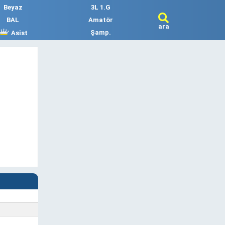
Beyaz
3L 1.G
BAL
Amatör
ara
Şamp.
Asist