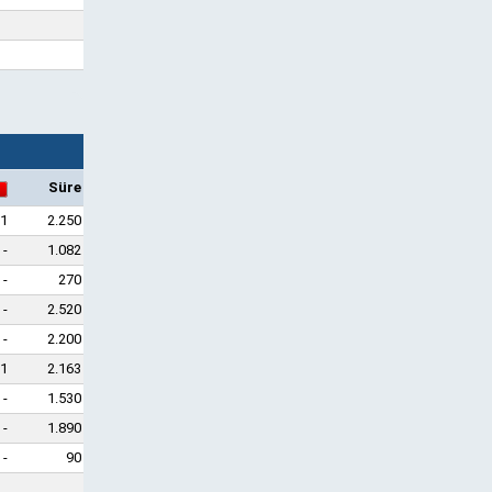
Süre
1
2.250
-
1.082
-
270
-
2.520
-
2.200
1
2.163
-
1.530
-
1.890
-
90