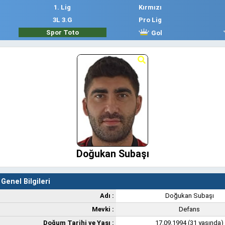
1. Lig
Kırmızı
3L 3.G
Pro Lig
Spor Toto
Gol
Doğukan Subaşı
Genel Bilgileri
Adı :
Doğukan Subaşı
Mevki :
Defans
Doğum Tarihi ve Yaşı :
17.09.1994 (31 yaşında)