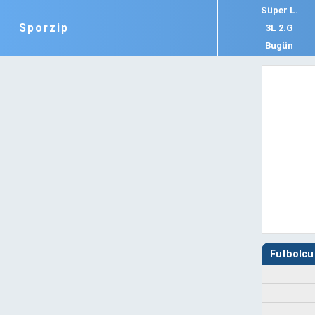
Süper L.
Sporzip
3L 2.G
Bugün
Futbolcu 