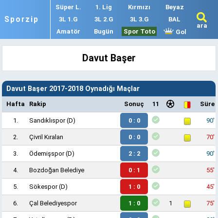
Süper L.
1. Lig
Kırmızı
Beyaz
Sporzip
3L 1.G
3L 2.G
3L 3.G
BAL
ara
Amatör
Bugün
Spor Toto
Gol
Davut Başer
Davut Başer 2017-2018 Oynadığı Maçlar
Hafta
Rakip
Sonuç
11
Süre
1.
Sandıklıspor
(D)
0 : 0
90'
2.
Çivril Kıralan
0 : 0
70'
3.
Ödemişspor
(D)
2 : 2
90'
4.
Bozdoğan Belediye
0 : 1
55'
5.
Sökespor
(D)
1 : 0
45'
6.
Çal Belediyespor
1 : 0
1
75'