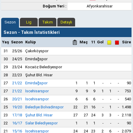
Doğum Yeri :
Afyonkarahisar
Sezon
Lig
Takım
Detaylı
Sezon - Takım İstatistikleri
Yaş
Sezon
Kulüp
Maç
11
Gol
Süre
31
25/26
Çakırköyspor
30
24/25
Emirdağspor
29
23/24
Kocaöz Belediyespor
28
22/23
Şuhut Bld. Hisar
27
21/22
Emirdağspor
1
1
1
-
-
-
90
27
21/22
İscehisarspor
9
9
9
1
1
-
753
26
20/21
İscehisarspor
6
6
6
-
-
-
540
25
19/20
Belediye Bolvadinspor
22
21
16
-
1
-
1.498
23
17/18
Şuhut Bld. Hisar
27
27
24
3
3
-
2.118
22
16/17
Salar Belediyespor
1
1
1
-
-
-
90
21
15/16
İscehisarspor
24
24
23
2
6
-
2.079