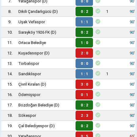
7.
Yatağanspor
(D)
0 : 0
90'
8.
Dikili Çandarlıgücü
(D)
0 : 2
1
90'
9.
Uşak Vefaspor
1 : 1
90'
10.
Sarayköy 1926 FK
(D)
0 : 2
90'
11.
Ortaca Belediye
1 : 0
90'
12.
Kuşadasıspor
(D)
2 : 0
90'
13.
Torbalıspor
0 : 0
90'
14.
Sandıklıspor
1 : 1
1
90'
15.
Çivril Kıralan
(D)
3 : 0
90'
16.
Ödemişspor
0 : 1
90'
17.
Bozdoğan Belediye
(D)
0 : 2
90'
18.
Sökespor
2 : 3
90'
19.
Çal Belediyespor
(D)
0 : 2
90'
20.
Yatağanspor
0 : 5
65'