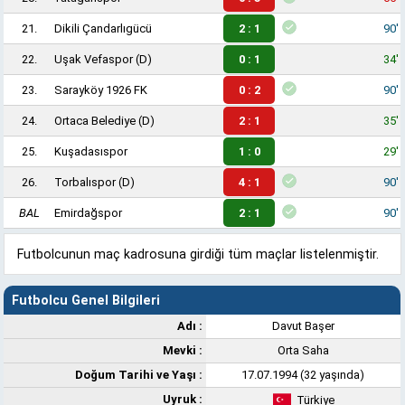
21.
Dikili Çandarlıgücü
2 : 1
90'
22.
Uşak Vefaspor
(D)
0 : 1
34'
23.
Sarayköy 1926 FK
0 : 2
90'
24.
Ortaca Belediye
(D)
2 : 1
35'
25.
Kuşadasıspor
1 : 0
29'
26.
Torbalıspor
(D)
4 : 1
90'
BAL
Emirdağspor
2 : 1
90'
Futbolcunun maç kadrosuna girdiği tüm maçlar listelenmiştir.
Futbolcu Genel Bilgileri
Adı :
Davut Başer
Mevki :
Orta Saha
Doğum Tarihi ve Yaşı :
17.07.1994 (32 yaşında)
Uyruk :
Türkiye