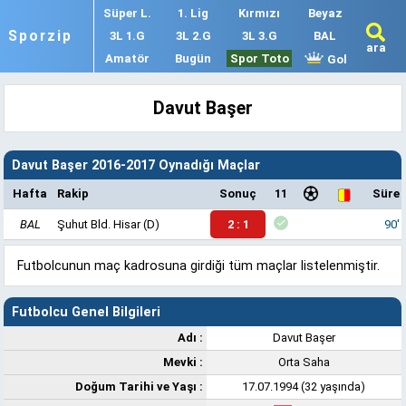
Süper L.
1. Lig
Kırmızı
Beyaz
Sporzip
3L 1.G
3L 2.G
3L 3.G
BAL
ara
Amatör
Bugün
Spor Toto
Gol
Davut Başer
Davut Başer 2016-2017 Oynadığı Maçlar
Hafta
Rakip
Sonuç
11
Süre
BAL
Şuhut Bld. Hisar
(D)
2 : 1
90'
Futbolcunun maç kadrosuna girdiği tüm maçlar listelenmiştir.
Futbolcu Genel Bilgileri
Adı :
Davut Başer
Mevki :
Orta Saha
Doğum Tarihi ve Yaşı :
17.07.1994 (32 yaşında)