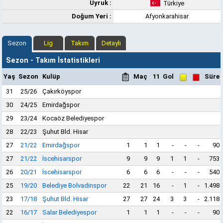
Uyruk :
Türkiye
Doğum Yeri :
Afyonkarahisar
Sezon
Lig
Takım
Detaylı
Sezon - Takım İstatistikleri
Yaş
Sezon
Kulüp
Maç
11
Gol
Süre
31
25/26
Çakırköyspor
30
24/25
Emirdağspor
29
23/24
Kocaöz Belediyespor
28
22/23
Şuhut Bld. Hisar
27
21/22
Emirdağspor
1
1
1
-
-
-
90
27
21/22
İscehisarspor
9
9
9
1
1
-
753
26
20/21
İscehisarspor
6
6
6
-
-
-
540
25
19/20
Belediye Bolvadinspor
22
21
16
-
1
-
1.498
23
17/18
Şuhut Bld. Hisar
27
27
24
3
3
-
2.118
22
16/17
Salar Belediyespor
1
1
1
-
-
-
90