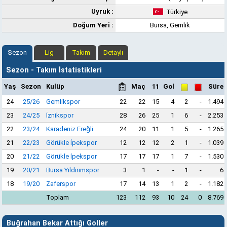
Uyruk :
Türkiye
Doğum Yeri :
Bursa, Gemlik
Sezon
Lig
Takım
Detaylı
Sezon - Takım İstatistikleri
Yaş
Sezon
Kulüp
Maç
11
Gol
Süre
24
25/26
Gemlikspor
22
22
15
4
2
-
1.494
23
24/25
İznikspor
28
26
25
1
6
-
2.253
22
23/24
Karadeniz Ereğli
24
20
11
1
5
-
1.265
21
22/23
Görükle İpekspor
12
12
12
2
1
-
1.039
20
21/22
Görükle İpekspor
17
17
17
1
7
-
1.530
19
20/21
Bursa Yıldırımspor
3
1
-
-
1
-
6
18
19/20
Zaferspor
17
14
13
1
2
-
1.182
Toplam
123
112
93
10
24
0
8.769
Buğrahan Bekar Attığı Goller