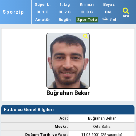
Süper L.
1. Lig
Kırmızı
Beyaz
Sporzip
3L 1.G
3L 2.G
3L 3.G
BAL
ara
Amatör
Bugün
Spor Toto
Gol
Buğrahan Bekar
Futbolcu Genel Bilgileri
Adı :
Buğrahan Bekar
Mevki :
Orta Saha
Doğum Tarihi ve Yaşı :
11.03.2001 (25 yaşında)