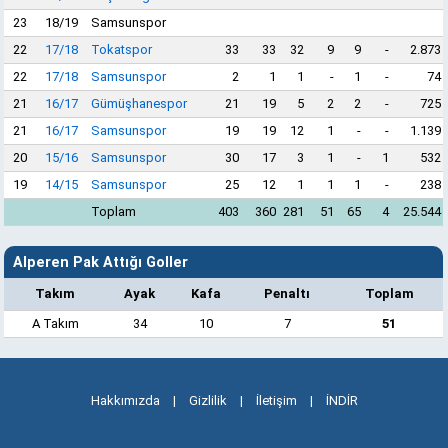
23
18/19
Samsunspor
22
17/18
Tokatspor
33
33
32
9
9
-
2.873
22
17/18
Samsunspor
2
1
1
-
1
-
74
21
16/17
Gümüşhanespor
21
19
5
2
2
-
725
21
16/17
Samsunspor
19
19
12
1
-
-
1.139
20
15/16
Samsunspor
30
17
3
1
-
1
532
19
14/15
Samsunspor
25
12
1
1
1
-
238
Toplam
403
360
281
51
65
4
25.544
Alperen Pak Attığı Goller
Takım
Ayak
Kafa
Penaltı
Toplam
A Takım
34
10
7
51
Hakkımızda
|
Gizlilik
|
İletişim
|
İNDİR