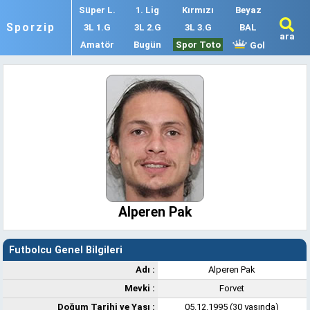
Süper L.
1. Lig
Kırmızı
Beyaz
Sporzip
3L 1.G
3L 2.G
3L 3.G
BAL
ara
Amatör
Bugün
Spor Toto
Gol
Alperen Pak
Futbolcu Genel Bilgileri
Adı :
Alperen Pak
Mevki :
Forvet
Doğum Tarihi ve Yaşı :
05.12.1995 (30 yaşında)