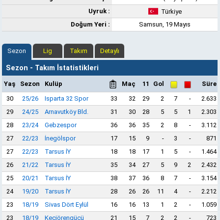
Uyruk :
Türkiye
Doğum Yeri :
Samsun, 19 Mayıs
Sezon
Lig
Takım
Detaylı
Sezon - Takım İstatistikleri
Yaş
Sezon
Kulüp
Maç
11
Gol
Süre
30
25/26
Isparta 32 Spor
33
32
29
2
7
-
2.633
29
24/25
Arnavutköy Bld.
31
30
28
5
5
1
2.303
28
23/24
Gebzespor
36
36
35
2
8
-
3.112
27
22/23
İnegölspor
17
15
9
-
3
-
871
27
22/23
Tarsus İY
18
18
17
1
5
-
1.464
26
21/22
Tarsus İY
35
34
27
5
9
2
2.432
25
20/21
Tarsus İY
38
37
36
8
7
-
3.154
24
19/20
Tarsus İY
28
26
26
11
4
-
2.212
23
18/19
Sivas Dört Eylül
16
16
13
1
2
-
1.059
23
18/19
Keçiörengücü
21
15
7
2
2
-
723