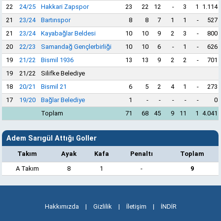
22
24/25
Hakkari Zapspor
23
22
12
-
3
1
1.114
21
23/24
Bartınspor
8
8
7
1
1
-
527
21
23/24
Kayabağlar Beldesi
10
10
9
2
3
-
800
20
22/23
Samandağ Gençlerbirliği
10
10
6
-
1
-
626
19
21/22
Bismil 1936
13
13
9
2
2
-
701
19
21/22
Silifke Belediye
18
20/21
Bismil 21
6
5
2
4
1
-
273
17
19/20
Bağlar Belediye
1
-
-
-
-
-
0
Toplam
71
68
45
9
11
1
4.041
Adem Sarıgül Attığı Goller
Takım
Ayak
Kafa
Penaltı
Toplam
A Takım
8
1
-
9
Hakkımızda
|
Gizlilik
|
İletişim
|
İNDİR