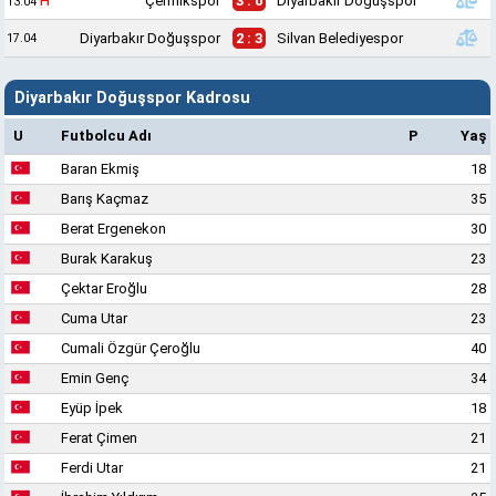
H
Çermikspor
3 : 0
Diyarbakır Doğuşspor
13.04
Diyarbakır Doğuşspor
2 : 3
Silvan Belediyespor
17.04
Diyarbakır Doğuşspor Kadrosu
U
Futbolcu Adı
P
Yaş
Baran Ekmiş
18
Barış Kaçmaz
35
Berat Ergenekon
30
Burak Karakuş
23
Çektar Eroğlu
28
Cuma Utar
23
Cumali Özgür Çeroğlu
40
Emin Genç
34
Eyüp İpek
18
Ferat Çimen
21
Ferdi Utar
21