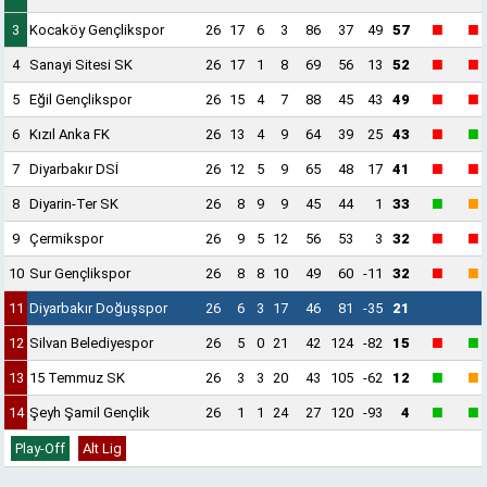
■
■
3
Kocaköy Gençlikspor
26
17
6
3
86
37
49
57
■
■
4
Sanayi Sitesi SK
26
17
1
8
69
56
13
52
■
■
5
Eğil Gençlikspor
26
15
4
7
88
45
43
49
■
■
6
Kızıl Anka FK
26
13
4
9
64
39
25
43
■
■
7
Diyarbakır DSİ
26
12
5
9
65
48
17
41
■
■
8
Diyarin-Ter SK
26
8
9
9
45
44
1
33
■
■
9
Çermikspor
26
9
5
12
56
53
3
32
■
■
10
Sur Gençlikspor
26
8
8
10
49
60
-11
32
11
Diyarbakır Doğuşspor
26
6
3
17
46
81
-35
21
■
■
12
Silvan Belediyespor
26
5
0
21
42
124
-82
15
■
■
13
15 Temmuz SK
26
3
3
20
43
105
-62
12
■
■
14
Şeyh Şamil Gençlik
26
1
1
24
27
120
-93
4
Play-Off
Alt Lig