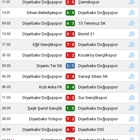
Diyarbakır Doğuşspor
2 : 5
Çermikspor
11.01
Silvan Belediyespor
5 : 9
Diyarbakır Doğuşspor
14.01
Diyarbakır Doğuşspor
4 : 3
15 Temmuz SK
03.02
Diyarbakır Doğuşspor
0 : 3
Bismil 21
10.02
Eğil Gençlikspor
7 : 0
Diyarbakır Doğuşspor
17.02
Diyarbakır Doğuşspor
1 : 2
Kocaköy Gençlikspor
25.02
Diyarin-Ter SK
1 : 1
Diyarbakır Doğuşspor
03.03
Diyarbakır Doğuşspor
2 : 4
Sanayi Sitesi SK
06.03
Kızıl Anka FK
0 : 4
Diyarbakır Doğuşspor
09.03
Diyarbakır Doğuşspor
0 : 2
Sur Gençlikspor
17.03
Şeyh Şamil Gençlik
1 : 5
Diyarbakır Doğuşspor
24.03
Diyarbakır Yolspor
7 : 2
Diyarbakır Doğuşspor
30.03
Diyarbakır Doğuşspor
4 : 7
Diyarbakır DSİ
06.04