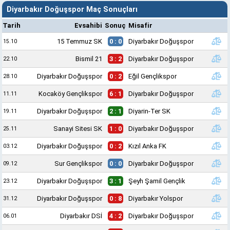
Diyarbakır Doğuşspor Maç Sonuçları
Tarih
Evsahibi
Sonuç
Misafir
15 Temmuz SK
0 : 0
Diyarbakır Doğuşspor
15.10
Bismil 21
3 : 2
Diyarbakır Doğuşspor
22.10
Diyarbakır Doğuşspor
0 : 2
Eğil Gençlikspor
28.10
Kocaköy Gençlikspor
6 : 1
Diyarbakır Doğuşspor
11.11
Diyarbakır Doğuşspor
2 : 1
Diyarin-Ter SK
19.11
Sanayi Sitesi SK
1 : 0
Diyarbakır Doğuşspor
25.11
Diyarbakır Doğuşspor
0 : 2
Kızıl Anka FK
03.12
Sur Gençlikspor
0 : 0
Diyarbakır Doğuşspor
09.12
Diyarbakır Doğuşspor
3 : 1
Şeyh Şamil Gençlik
23.12
Diyarbakır Doğuşspor
0 : 8
Diyarbakır Yolspor
31.12
Diyarbakır DSİ
4 : 2
Diyarbakır Doğuşspor
06.01