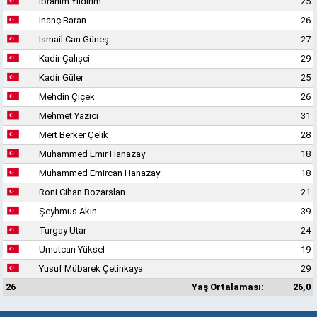
İbrahim Yıldırım
25
İnanç Baran
26
İsmail Can Güneş
27
Kadir Çalışci
29
Kadir Güler
25
Mehdin Çiçek
26
Mehmet Yazıcı
31
Mert Berker Çelik
28
Muhammed Emir Hanazay
18
Muhammed Emircan Hanazay
18
Roni Cihan Bozarslan
21
Şeyhmus Akın
39
Turgay Utar
24
Umutcan Yüksel
19
Yusuf Mübarek Çetinkaya
29
26
Yaş Ortalaması:
26,0