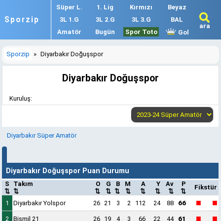
Süper L.
1. Lig
Kırmızı
Beyaz
Sporzip
3L 1.G
3L 2.G
3L 3.G
BAL
ara
Amatör
Bugün
Spor Toto
Gol
Sporzip
»
Diyarbakır Doğuşspor
Diyarbakır Doğuşspor
Kuruluş:
Diyarbakır Süper Amatör
Diyarbakır Doğuşspor Puan Durumu
S
Takım
O
G
B
M
A
Y
Av
P
Fikstür
⇅
⇅
⇅
⇅
⇅
⇅
⇅
⇅
⇅
⇅
■
■
1
Diyarbakır Yolspor
26
21
3
2
112
24
88
66
■
■
2
Bismil 21
26
19
4
3
66
22
44
61