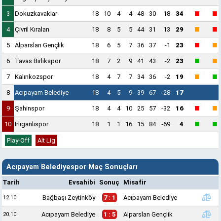
■
■
3
Dokuzkavaklar
18
10
4
4
48
30
18
34
■
■
4
Çivril Kıralan
18
8
5
5
44
31
13
29
■
■
5
Alparslan Gençlik
18
6
5
7
36
37
-1
23
■
■
6
Tavas Birlikspor
18
7
2
9
41
43
-2
23
■
■
7
Kalınkozspor
18
4
7
7
34
36
-2
19
8
Acıpayam Belediye
18
4
5
9
39
67
-28
17
■
■
9
Şahinspor
18
4
4
10
25
57
-32
16
■
■
10
Irlıganlıspor
18
1
1
16
15
84
-69
4
Play-Off
Alt Lig
Acıpayam Belediyespor Maç Sonuçları
Tarih
Evsahibi
Sonuç
Misafir
Bağbaşı Zeytinköy
7 : 1
Acıpayam Belediye
12.10
Acıpayam Belediye
1 : 5
Alparslan Gençlik
20.10