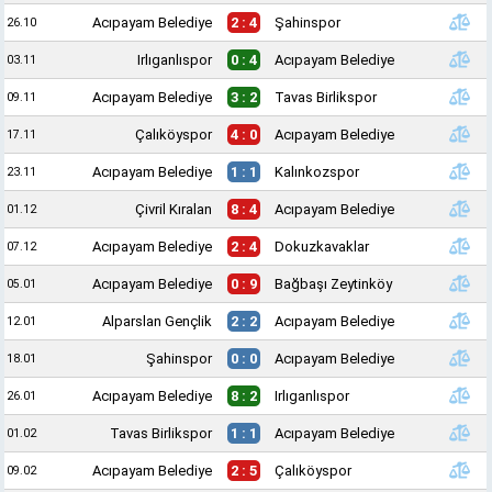
Acıpayam Belediye
2 : 4
Şahinspor
26.10
Irlıganlıspor
0 : 4
Acıpayam Belediye
03.11
Acıpayam Belediye
3 : 2
Tavas Birlikspor
09.11
Çalıköyspor
4 : 0
Acıpayam Belediye
17.11
Acıpayam Belediye
1 : 1
Kalınkozspor
23.11
Çivril Kıralan
8 : 4
Acıpayam Belediye
01.12
Acıpayam Belediye
2 : 4
Dokuzkavaklar
07.12
Acıpayam Belediye
0 : 9
Bağbaşı Zeytinköy
05.01
Alparslan Gençlik
2 : 2
Acıpayam Belediye
12.01
Şahinspor
0 : 0
Acıpayam Belediye
18.01
Acıpayam Belediye
8 : 2
Irlıganlıspor
26.01
Tavas Birlikspor
1 : 1
Acıpayam Belediye
01.02
Acıpayam Belediye
2 : 5
Çalıköyspor
09.02