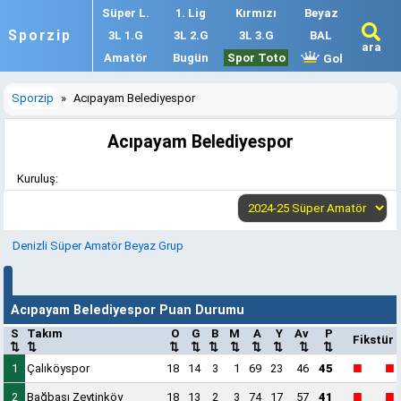
Süper L.
1. Lig
Kırmızı
Beyaz
Sporzip
3L 1.G
3L 2.G
3L 3.G
BAL
ara
Amatör
Bugün
Spor Toto
Gol
Sporzip
»
Acıpayam Belediyespor
Acıpayam Belediyespor
Kuruluş:
Denizli Süper Amatör Beyaz Grup
Acıpayam Belediyespor Puan Durumu
S
Takım
O
G
B
M
A
Y
Av
P
Fikstür
⇅
⇅
⇅
⇅
⇅
⇅
⇅
⇅
⇅
⇅
■
■
1
Çalıköyspor
18
14
3
1
69
23
46
45
■
■
2
Bağbaşı Zeytinköy
18
13
2
3
74
17
57
41