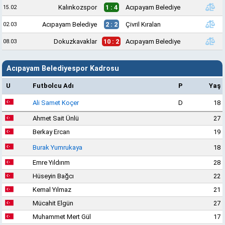
Kalınkozspor
1 : 4
Acıpayam Belediye
15.02
Acıpayam Belediye
2 : 2
Çivril Kıralan
02.03
Dokuzkavaklar
10 : 2
Acıpayam Belediye
08.03
Acıpayam Belediyespor Kadrosu
U
Futbolcu Adı
P
Yaş
Ali Samet Koçer
D
18
Ahmet Sait Ünlü
27
Berkay Ercan
19
Burak Yumrukaya
18
Emre Yıldırım
28
Hüseyin Bağcı
22
Kemal Yılmaz
21
Mücahit Elgün
27
Muhammet Mert Gül
17