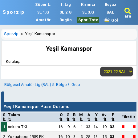
Süper L.
1. Lig
Kırmızı
Beyaz
Sporzip
3L 1.G
3L 2.G
3L 3.G
BAL
ara
Amatör
Bugün
Spor Toto
Gol
Sporzip
»
Yeşil Kamanspor
Yeşil Kamanspor
Kuruluş:
Bölgesel Amatör Lig (BAL) 5. Bölge 3. Grup
Yeşil Kamanspor Puan Durumu
S
Takım
O
G
B
M
A
Y
Av
P
Fikstür
⇅
⇅
⇅
⇅
⇅
⇅
⇅
⇅
⇅
⇅
■
■
1
Ankara TKİ
16
9
6
1
33
14
19
33
■
■
2
Yozgatspor 1959 FK
16
10
3
3
28
13
15
33