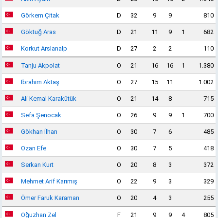
Görkem Çitak
D
32
9
9
810
Göktuğ Aras
D
21
11
9
1
682
Korkut Arslanalp
D
27
2
2
110
Tanju Akpolat
O
21
16
16
1
1.380
İbrahim Aktaş
O
27
15
11
1.002
Ali Kemal Karakütük
O
21
14
8
715
Sefa Şenocak
O
26
9
9
1
700
Gökhan İlhan
O
30
7
6
485
Ozan Efe
O
30
7
5
418
Serkan Kurt
O
20
8
3
372
Mehmet Arif Karımış
O
22
9
3
329
Ömer Faruk Karaman
O
20
4
3
255
Oğuzhan Zel
F
21
9
9
4
805