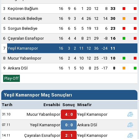
■
■
3
Keçiören Bağlum
16
9
6
1
20
12
8
33
■
■
4
Osmancık Belediye
16
9
3
4
26
12
14
30
■
■
5
Sorgun Belediye
16
6
5
5
19
13
6
23
■
■
6
Çayıralan Esnafspor
16
4
4
8
21
29
-8
16
7
Yeşil Kamanspor
16
3
2
11
12
36
-24
11
■
■
8
Mucur Yabanlıspor
16
2
4
10
12
25
-13
10
■
■
9
Ankara DSİ
16
1
5
10
8
25
-17
8
Play-Off
Yeşil Kamanspor Maç Sonuçları
Tarih
Evsahibi
Sonuç
Misafir
Mucur Yabanlıspor
4 : 0
Yeşil Kamanspor
31.10
Yeşil Kamanspor
0 : 0
Ankara DSİ
07.11
Çayıralan Esnafspor
2 : 1
Yeşil Kamanspor
14.11