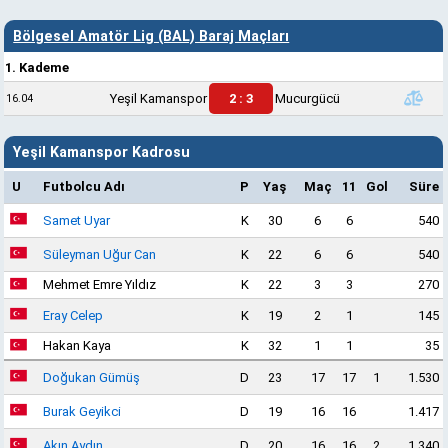
Bölgesel Amatör Lig (BAL) Baraj Maçları
1. Kademe
Yeşil Kamanspor
2 : 3
Mucurgücü
16.04
Yeşil Kamanspor Kadrosu
U
Futbolcu Adı
P
Yaş
Maç
11
Gol
Süre
Samet Uyar
K
30
6
6
540
Süleyman Uğur Can
K
22
6
6
540
Mehmet Emre Yıldız
K
22
3
3
270
Eray Celep
K
19
2
1
145
Hakan Kaya
K
32
1
1
35
Doğukan Gümüş
D
23
17
17
1
1.530
Burak Geyikci
D
19
16
16
1.417
Akın Aydın
D
20
16
16
2
1.340