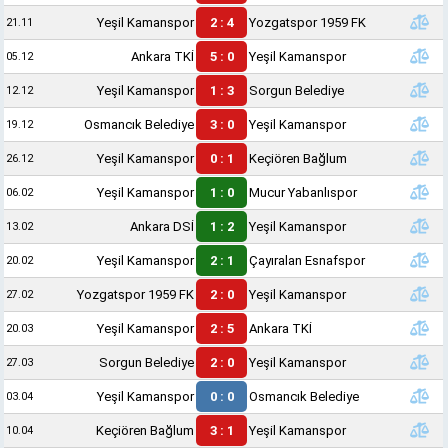
Yeşil Kamanspor
2 : 4
Yozgatspor 1959 FK
21.11
Ankara TKİ
5 : 0
Yeşil Kamanspor
05.12
Yeşil Kamanspor
1 : 3
Sorgun Belediye
12.12
Osmancık Belediye
3 : 0
Yeşil Kamanspor
19.12
Yeşil Kamanspor
0 : 1
Keçiören Bağlum
26.12
Yeşil Kamanspor
1 : 0
Mucur Yabanlıspor
06.02
Ankara DSİ
1 : 2
Yeşil Kamanspor
13.02
Yeşil Kamanspor
2 : 1
Çayıralan Esnafspor
20.02
Yozgatspor 1959 FK
2 : 0
Yeşil Kamanspor
27.02
Yeşil Kamanspor
2 : 5
Ankara TKİ
20.03
Sorgun Belediye
2 : 0
Yeşil Kamanspor
27.03
Yeşil Kamanspor
0 : 0
Osmancık Belediye
03.04
Keçiören Bağlum
3 : 1
Yeşil Kamanspor
10.04