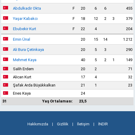
Abdulkadir Okta
F
20
6
6
455
Yaşar Kabakcı
F
18
12
2
3
379
Ebubekir Kurt
F
22
4
204
Emin Ünal
20
15
14
1.212
Ali Bura Çetinkaya
20
5
3
290
Mehmet Kaya
40
5
2
1
149
Salih Erdem
20
2
71
Alican Kurt
17
4
32
Şafak Arda Büyükkalkan
21
1
23
Enes Kaya
24
31
Yaş Ortalaması:
23,5
Hakkımızda
|
Gizlilik
|
İletişim
|
İNDİR