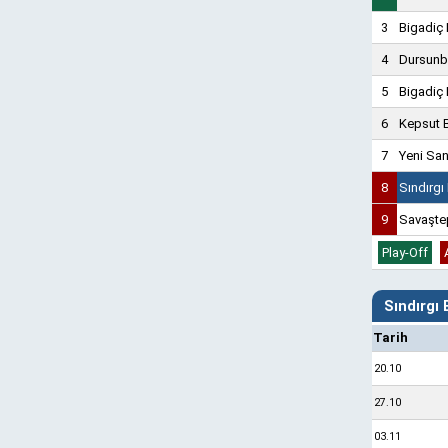
3
Bigadiç
4
Dursunb
5
Bigadiç 
6
Kepsut 
7
Yeni Sa
8
Sındırgı
9
Savaşte
Play-Off
Sındırgı
Tarih
20.10
27.10
03.11