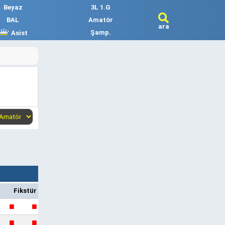
Beyaz
3L 1.G
BAL
Amatör
ara
Şamp.
Asist
Fikstür
■
■
■
■