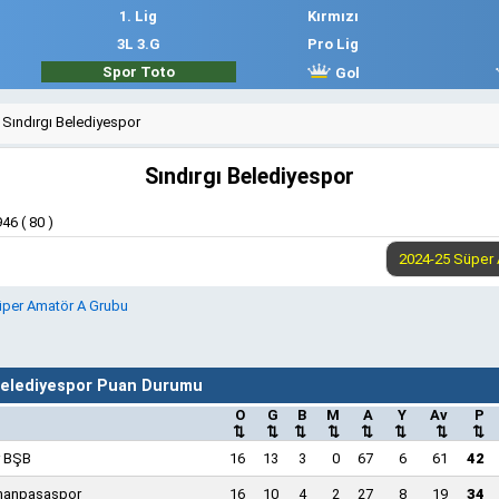
1. Lig
Kırmızı
3L 3.G
Pro Lig
Spor Toto
Gol
Sındırgı Belediyespor
Sındırgı Belediyespor
46 ( 80 )
Süper Amatör A Grubu
 Belediyespor Puan Durumu
O
G
B
M
A
Y
Av
P
⇅
⇅
⇅
⇅
⇅
⇅
⇅
⇅
r BŞB
16
13
3
0
67
6
61
42
manpaşaspor
16
10
4
2
27
8
19
34