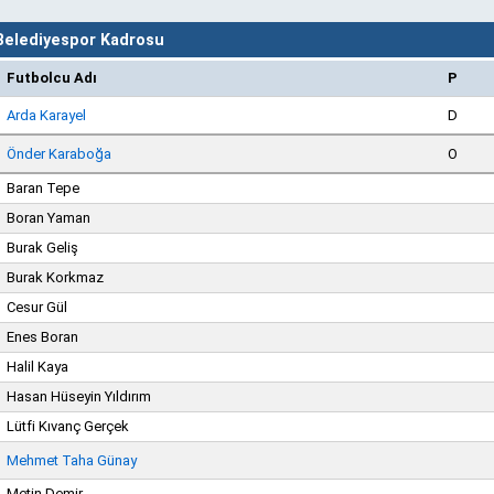
 Belediyespor Kadrosu
Futbolcu Adı
P
Arda Karayel
D
Önder Karaboğa
O
Baran Tepe
Boran Yaman
Burak Geliş
Burak Korkmaz
Cesur Gül
Enes Boran
Halil Kaya
Hasan Hüseyin Yıldırım
Lütfi Kıvanç Gerçek
Mehmet Taha Günay
Metin Demir