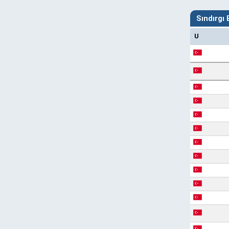
Sındırgı
U