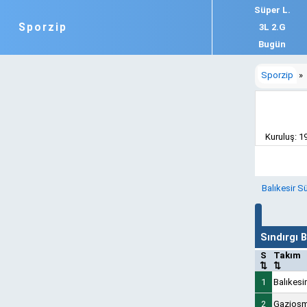
Süper L.
Sporzip
3L 2.G
Bugün
Sporzip
»
Kuruluş: 19
Balıkesir 
Sındırgı
S
Takım
⇅
⇅
1
Balıkesi
2
Gazios