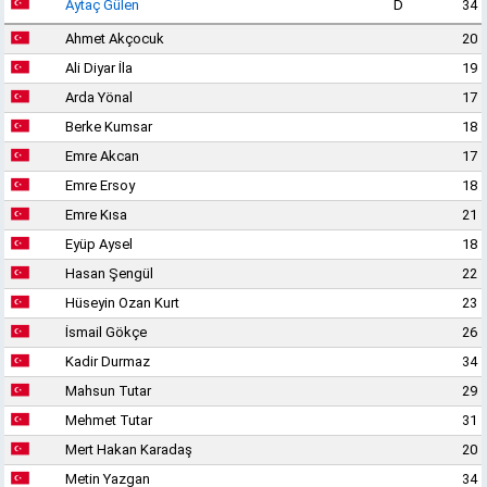
Aytaç Gülen
D
34
Ahmet Akçocuk
20
Ali Diyar İla
19
Arda Yönal
17
Berke Kumsar
18
Emre Akcan
17
Emre Ersoy
18
Emre Kısa
21
Eyüp Aysel
18
Hasan Şengül
22
Hüseyin Ozan Kurt
23
İsmail Gökçe
26
Kadir Durmaz
34
Mahsun Tutar
29
Mehmet Tutar
31
Mert Hakan Karadaş
20
Metin Yazgan
34