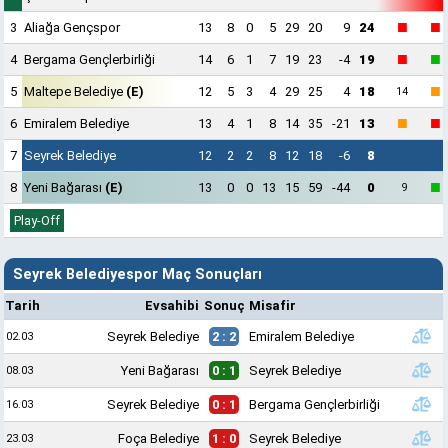
■
■
3
Aliağa Gençspor
13
8
0
5
29
20
9
24
■
■
4
Bergama Gençlerbirliği
14
6
1
7
19
23
-4
19
■
5
Maltepe Belediye
(E)
12
5
3
4
29
25
4
18
14
■
■
6
Emiralem Belediye
13
4
1
8
14
35
-21
13
7
Seyrek Belediye
12
2
2
8
12
18
-6
8
■
8
Yeni Bağarası
(E)
13
0
0
13
15
59
-44
0
9
Play-Off
Seyrek Belediyespor Maç Sonuçları
Tarih
Evsahibi
Sonuç
Misafir
Seyrek Belediye
2 : 2
Emiralem Belediye
02.03
Yeni Bağarası
0 : 1
Seyrek Belediye
08.03
Seyrek Belediye
0 : 1
Bergama Gençlerbirliği
16.03
Foça Belediye
1 : 0
Seyrek Belediye
23.03