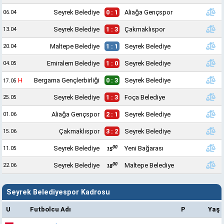
Seyrek Belediye
0 : 1
Aliağa Gençspor
06.04
Seyrek Belediye
1 : 3
Çakmaklıspor
13.04
Maltepe Belediye
1 : 1
Seyrek Belediye
20.04
Emiralem Belediye
1 : 0
Seyrek Belediye
04.05
H
Bergama Gençlerbirliği
0 : 3
Seyrek Belediye
17.05
Seyrek Belediye
1 : 3
Foça Belediye
25.05
Aliağa Gençspor
2 : 1
Seyrek Belediye
01.06
Çakmaklıspor
3 : 2
Seyrek Belediye
15.06
00
Seyrek Belediye
Yeni Bağarası
11.05
15
00
Seyrek Belediye
Maltepe Belediye
22.06
18
Seyrek Belediyespor Kadrosu
U
Futbolcu Adı
P
Yaş