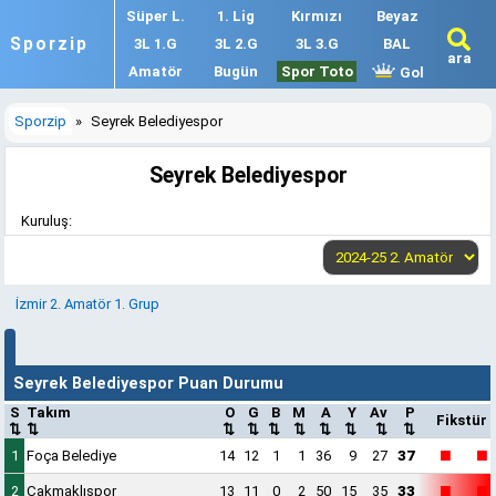
Süper L.
1. Lig
Kırmızı
Beyaz
Sporzip
3L 1.G
3L 2.G
3L 3.G
BAL
ara
Amatör
Bugün
Spor Toto
Gol
Sporzip
»
Seyrek Belediyespor
Seyrek Belediyespor
Kuruluş:
İzmir 2. Amatör 1. Grup
Seyrek Belediyespor Puan Durumu
S
Takım
O
G
B
M
A
Y
Av
P
Fikstür
⇅
⇅
⇅
⇅
⇅
⇅
⇅
⇅
⇅
⇅
■
■
1
Foça Belediye
14
12
1
1
36
9
27
37
■
■
2
Çakmaklıspor
13
11
0
2
50
15
35
33