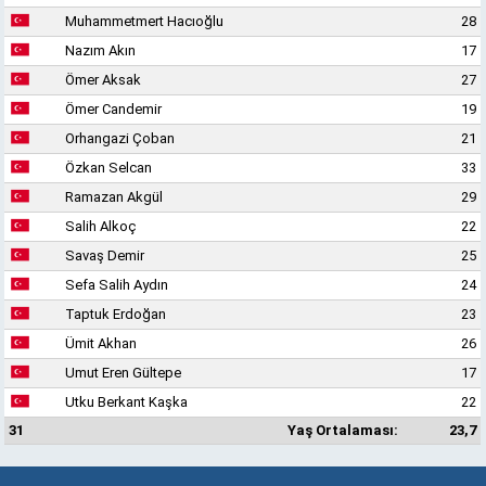
Muhammetmert Hacıoğlu
28
Nazım Akın
17
Ömer Aksak
27
Ömer Candemir
19
Orhangazi Çoban
21
Özkan Selcan
33
Ramazan Akgül
29
Salih Alkoç
22
Savaş Demir
25
Sefa Salih Aydın
24
Taptuk Erdoğan
23
Ümit Akhan
26
Umut Eren Gültepe
17
Utku Berkant Kaşka
22
31
Yaş Ortalaması:
23,7