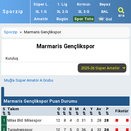
Süper L.
1. Lig
Kırmızı
Beyaz
Sporzip
3L 1.G
3L 2.G
3L 3.G
BAL
ara
Amatör
Bugün
Spor Toto
Gol
Sporzip
»
Marmaris Gençlikspor
Marmaris Gençlikspor
Kuruluş:
Muğla Süper Amatör A Grubu
Marmaris Gençlikspor Puan Durumu
S
Takım
O
G
B
M
A
Y
Av
P
Fikstür
⇅
⇅
⇅
⇅
⇅
⇅
⇅
⇅
⇅
⇅
■
■
1
Milas Bld. Milasspor
12
8
4
0
31
3
28
28
■
■
2
Turgutreisspor
12
7
5
0
36
4
32
26