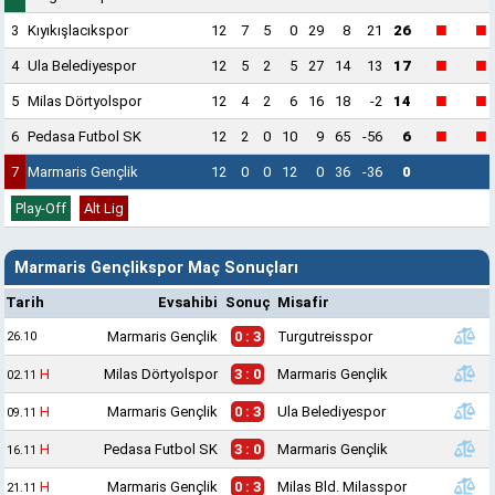
■
■
3
Kıyıkışlacıkspor
12
7
5
0
29
8
21
26
■
■
4
Ula Belediyespor
12
5
2
5
27
14
13
17
■
■
5
Milas Dörtyolspor
12
4
2
6
16
18
-2
14
■
■
6
Pedasa Futbol SK
12
2
0
10
9
65
-56
6
7
Marmaris Gençlik
12
0
0
12
0
36
-36
0
Play-Off
Alt Lig
Marmaris Gençlikspor Maç Sonuçları
Tarih
Evsahibi
Sonuç
Misafir
Marmaris Gençlik
0 : 3
Turgutreisspor
26.10
H
Milas Dörtyolspor
3 : 0
Marmaris Gençlik
02.11
H
Marmaris Gençlik
0 : 3
Ula Belediyespor
09.11
H
Pedasa Futbol SK
3 : 0
Marmaris Gençlik
16.11
H
Marmaris Gençlik
0 : 3
Milas Bld. Milasspor
21.11