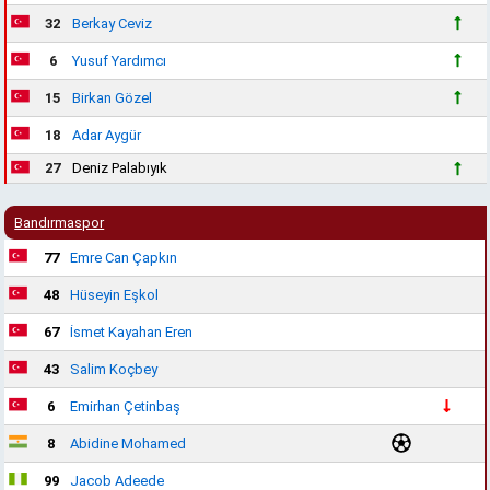
32
Berkay Ceviz
6
Yusuf Yardımcı
15
Birkan Gözel
18
Adar Aygür
27
Deniz Palabıyık
Bandırmaspor
77
Emre Can Çapkın
48
Hüseyin Eşkol
67
İsmet Kayahan Eren
43
Salim Koçbey
6
Emirhan Çetinbaş
8
Abidine Mohamed
99
Jacob Adeede