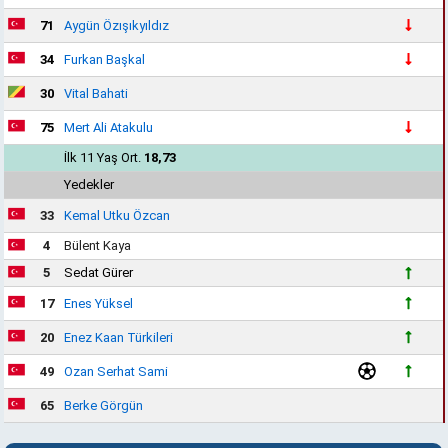
71
Aygün Özışıkyıldız
34
Furkan Başkal
30
Vital Bahati
75
Mert Ali Atakulu
İlk 11 Yaş Ort.
18,73
Yedekler
33
Kemal Utku Özcan
4
Bülent Kaya
5
Sedat Gürer
17
Enes Yüksel
20
Enez Kaan Türkileri
49
Ozan Serhat Sami
65
Berke Görgün