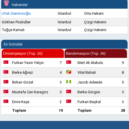
Hakemler
Ufuk Demircioğlu
İstanbul
Orta Hakem
Gökhan Püsküller
İstanbul
Çizgi Hakemi
Tuğçe Kamalı
İstanbul
Çizgi Hakemi
En Golcüler
Ümraniyespor (Top. 26)
Bandırmaspor (Top. 36)
Furkan Yasin Yalçın
7
Mert Ali Atakulu
9
Berke Ağvaz
4
Vital Bahati
8
Birkan Gözel
3
Jacob Adeede
5
Mustafa Can Karagöz
3
Berke Görgün
3
Emre Kaya
2
Furkan Başkal
3
Toplam
19
Toplam
28