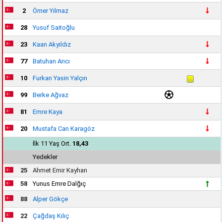
2
Ömer Yılmaz
28
Yusuf Saitoğlu
23
Kaan Akyıldız
77
Batuhan Arıcı
10
Furkan Yasin Yalçın
99
Berke Ağvaz
81
Emre Kaya
20
Mustafa Can Karagöz
İlk 11 Yaş Ort.
18,43
Yedekler
25
Ahmet Emir Kayhan
58
Yunus Emre Dalğıç
88
Alper Gökçe
22
Çağdaş Kılıç