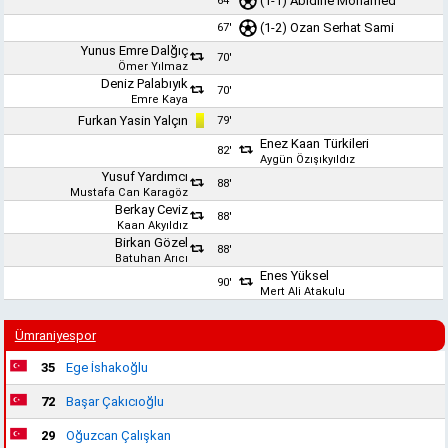
(1-1)
Abidine Mohamed
64'
(1-2)
Ozan Serhat Sami
67'
Yunus Emre Dalğıç
70'
Ömer Yılmaz
Deniz Palabıyık
70'
Emre Kaya
Furkan Yasin Yalçın
79'
Enez Kaan Türkileri
82'
Aygün Özışıkyıldız
Yusuf Yardımcı
88'
Mustafa Can Karagöz
Berkay Ceviz
88'
Kaan Akyıldız
Birkan Gözel
88'
Batuhan Arıcı
Enes Yüksel
90'
Mert Ali Atakulu
Ümraniyespor
35
Ege İshakoğlu
72
Başar Çakıcıoğlu
29
Oğuzcan Çalışkan