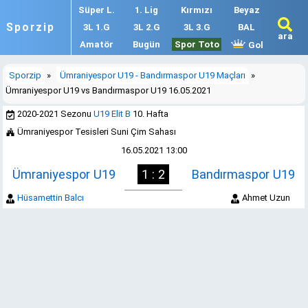
Süper L.
1. Lig
Kırmızı
Beyaz
Sporzip
3L 1.G
3L 2.G
3L 3.G
BAL
ara
Amatör
Bugün
Spor Toto
Gol
Sporzip
»
Ümraniyespor U19 - Bandırmaspor U19 Maçları
»
Ümraniyespor U19 vs Bandırmaspor U19 16.05.2021
2020-2021 Sezonu
U19 Elit B
10. Hafta
Ümraniyespor Tesisleri Suni Çim Sahası
16.05.2021 13:00
Ümraniyespor U19
1 : 2
Bandırmaspor U19
Hüsamettin Balcı
Ahmet Uzun