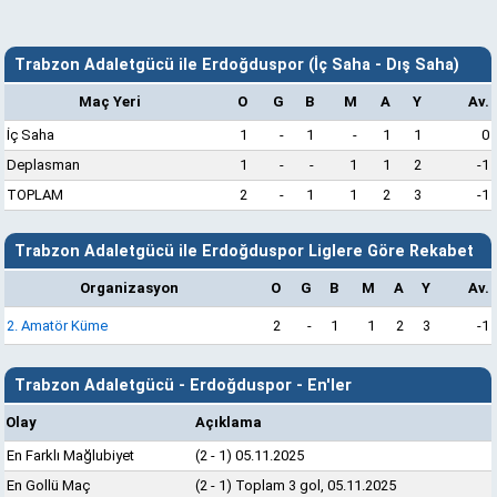
Trabzon Adaletgücü ile Erdoğduspor (İç Saha - Dış Saha)
Maç Yeri
O
G
B
M
A
Y
Av.
İç Saha
1
-
1
-
1
1
0
Deplasman
1
-
-
1
1
2
-1
TOPLAM
2
-
1
1
2
3
-1
Trabzon Adaletgücü ile Erdoğduspor Liglere Göre Rekabet
Organizasyon
O
G
B
M
A
Y
Av.
2. Amatör Küme
2
-
1
1
2
3
-1
Trabzon Adaletgücü - Erdoğduspor - En'ler
Olay
Açıklama
En Farklı Mağlubiyet
(2 - 1) 05.11.2025
En Gollü Maç
(2 - 1) Toplam 3 gol, 05.11.2025