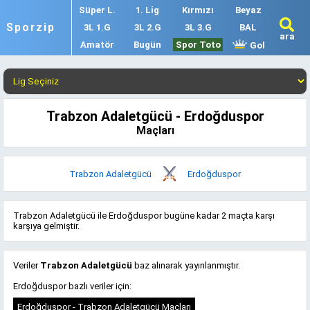
Süper L.
1. Lig
Kırmızı
Beyaz
Sporzip
3L 1.G
3L 2.G
3L 3.G
BAL
ara
Amatör
Bugün
Spor Toto
Gol
Trabzon Adaletgücü - Erdoğduspor
Maçları
Trabzon Adaletgücü
Erdoğduspor
Trabzon Adaletgücü ile Erdoğduspor bugüne kadar 2 maçta karşı
karşıya gelmiştir.
Veriler
Trabzon Adaletgücü
baz alınarak yayınlanmıştır.
Erdoğduspor bazlı veriler için:
Erdoğduspor - Trabzon Adaletgücü Maçları