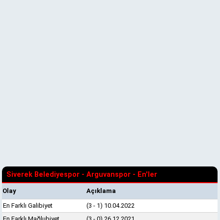
Siverek Belediyespor - Arguvanspor - En'ler
Olay
Açıklama
En Farklı Galibiyet
(3 - 1) 10.04.2022
En Farklı Mağlubiyet
(3 - 0) 26.12.2021