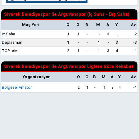
Siverek Belediyespor ile Arguvanspor (İç Saha - Dış Saha)
Maç Yeri
O
G
B
M
A
Y
Av.
İç Saha
1
1
-
-
3
1
2
Deplasman
1
-
-
1
-
3
-3
TOPLAM
2
1
-
1
3
4
-1
Siverek Belediyespor ile Arguvanspor Liglere Göre Rekabet
Organizasyon
O
G
B
M
A
Y
Av.
Bölgesel Amatör
2
1
-
1
3
4
-1