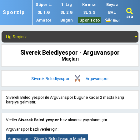
Süper L.
1. Lig
Kırmızı
Beyaz
Sporzip
3L 1.G
3L 2.G
3L 3.G
BAL
ara
Amatör
Bugün
Spor Toto
Gol
Siverek Belediyespor - Arguvanspor
Maçları
Siverek Belediyespor
Arguvanspor
Siverek Belediyespor ile Arguvanspor bugüne kadar 2 maçta karşı
karşıya gelmiştir.
Veriler
Siverek Belediyespor
baz alınarak yayınlanmıştır.
Arguvanspor bazlı veriler için:
Arguvanspor - Siverek Belediyespor Maçları