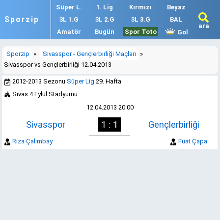
Süper L.
1. Lig
Kırmızı
Beyaz
Sporzip
3L 1.G
3L 2.G
3L 3.G
BAL
ara
Amatör
Bugün
Spor Toto
Gol
Sporzip
»
Sivasspor - Gençlerbirliği Maçları
»
Sivasspor vs Gençlerbirliği 12.04.2013
2012-2013 Sezonu
Süper Lig
29. Hafta
Sivas 4 Eylül Stadyumu
12.04.2013 20:00
Sivasspor
1 : 1
Gençlerbirliği
Rıza Çalımbay
Fuat Çapa