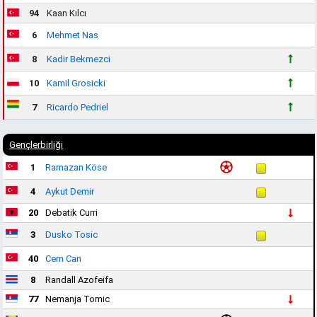
94
Kaan Kılcı
6
Mehmet Nas
8
Kadir Bekmezci
10
Kamil Grosicki
7
Ricardo Pedriel
Gençlerbirliği
1
Ramazan Köse
4
Aykut Demir
20
Debatik Curri
3
Dusko Tosic
40
Cem Can
8
Randall Azofeifa
77
Nemanja Tomic