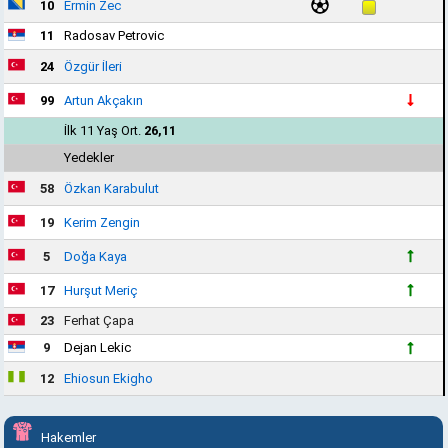
10
Ermin Zec
11
Radosav Petrovic
24
Özgür İleri
99
Artun Akçakın
İlk 11 Yaş Ort.
26,11
Yedekler
58
Özkan Karabulut
19
Kerim Zengin
5
Doğa Kaya
17
Hurşut Meriç
23
Ferhat Çapa
9
Dejan Lekic
12
Ehiosun Ekigho
Hakemler