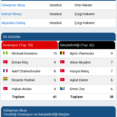
Süleyman Abay
İstanbul
Orta Hakem
Kemal Yılmaz
İstanbul
Çizgi Hakemi
Alpaslan Dedeş
İstanbul
Çizgi Hakemi
En Golcüler
Sivasspor (Top. 55)
Gençlerbirliği (Top. 62)
Michael Eneramo
15
Björn Vleminckx
9
Erman Kılıç
9
Artun Akçakın
7
Aatif Chahechouhe
8
Hurşut Meriç
7
Ricardo Pedriel
5
Aykut Demir
6
Hakan Arslan
4
Ermin Zec
6
Toplam
41
Toplam
35
Süleyman Abay
Yönettiği Sivasspor ve Gençlerbirliği Maçları