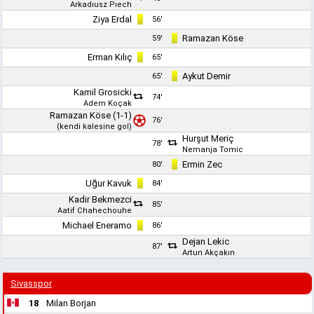
Arkadıusz Pıech
Ziya Erdal
56'
Ramazan Köse
59'
Erman Kılıç
65'
Aykut Demir
65'
Kamil Grosicki
74'
Adem Koçak
Ramazan Köse
(1-1)
76'
(kendi kalesine gol)
Hurşut Meriç
78'
Nemanja Tomic
Ermin Zec
80'
Uğur Kavuk
84'
Kadir Bekmezci
85'
Aatif Chahechouhe
Michael Eneramo
86'
Dejan Lekic
87'
Artun Akçakın
Sivasspor
18
Milan Borjan