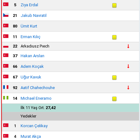
5
Ziya Erdal
21
Jakub Navratil
80
Ümit Kurt
11
Erman Kılıç
22
Arkadıusz Pıech
37
Hakan Arslan
66
Adem Koçak
67
Uğur Kavuk
92
Aatif Chahechouhe
14
Michael Eneramo
İlk 11 Yaş Ort.
27,42
Yedekler
1
Korcan Çelikay
4
Murat Akça