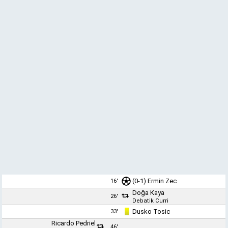
(0-1)
Ermin Zec
16'
Doğa Kaya
26'
Debatik Curri
Dusko Tosic
33'
Ricardo Pedriel
46'