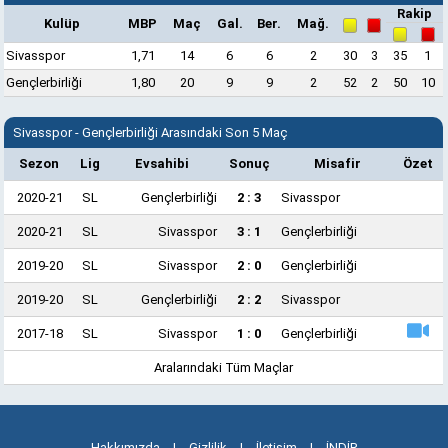
Rakip
Kulüp
MBP
Maç
Gal.
Ber.
Mağ.
Sivasspor
1,71
14
6
6
2
30
3
35
1
Gençlerbirliği
1,80
20
9
9
2
52
2
50
10
Sivasspor - Gençlerbirliği Arasındaki Son 5 Maç
Sezon
Lig
Evsahibi
Sonuç
Misafir
Özet
2020-21
SL
Gençlerbirliği
2 : 3
Sivasspor
2020-21
SL
Sivasspor
3 : 1
Gençlerbirliği
2019-20
SL
Sivasspor
2 : 0
Gençlerbirliği
2019-20
SL
Gençlerbirliği
2 : 2
Sivasspor
2017-18
SL
Sivasspor
1 : 0
Gençlerbirliği
Aralarındaki Tüm Maçlar
Hakkımızda
|
Gizlilik
|
İletişim
|
İNDİR