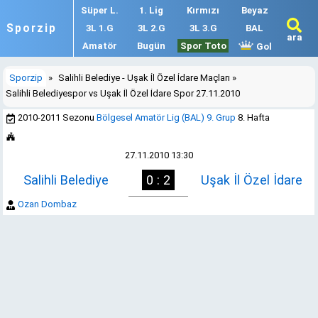
Süper L.
1. Lig
Kırmızı
Beyaz
Sporzip
3L 1.G
3L 2.G
3L 3.G
BAL
ara
Amatör
Bugün
Spor Toto
Gol
Sporzip
»
Salihli Belediye - Uşak İl Özel İdare Maçları
»
Salihli Belediyespor vs Uşak İl Özel İdare Spor 27.11.2010
2010-2011 Sezonu
Bölgesel Amatör Lig (BAL) 9. Grup
8. Hafta
27.11.2010 13:30
Salihli Belediye
0 : 2
Uşak İl Özel İdare
Ozan Dombaz