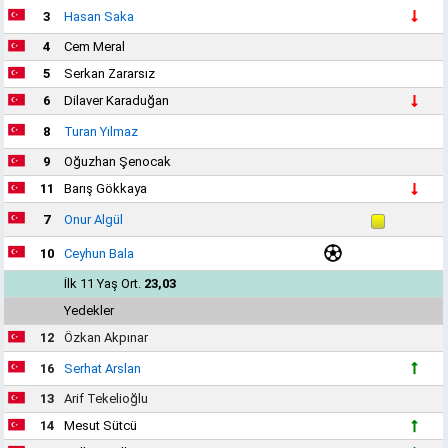
3
Hasan Saka
4
Cem Meral
5
Serkan Zararsız
6
Dilaver Karaduğan
8
Turan Yılmaz
9
Oğuzhan Şenocak
11
Barış Gökkaya
7
Onur Algül
10
Ceyhun Bala
İlk 11 Yaş Ort.
23,03
Yedekler
12
Özkan Akpınar
16
Serhat Arslan
13
Arif Tekelioğlu
14
Mesut Sütcü