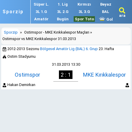
Süper L.
1. Lig
Kırmızı
Beyaz
Sporzip
3L 1.G
3L 2.G
3L 3.G
BAL
ara
Amatör
Bugün
Spor Toto
Gol
Sporzip
»
Ostimspor - MKE Kırıkkalespor Maçları
»
Ostimspor vs MKE Kırıkkalespor 31.03.2013
2012-2013 Sezonu
Bölgesel Amatör Lig (BAL) 6. Grup
23. Hafta
Ostim Stadyumu
31.03.2013 13:30
Ostimspor
2 : 1
MKE Kırıkkalespor
Hakan Demirkan