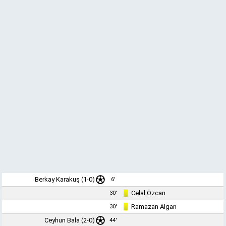
Berkay Karakuş (1-0)
6'
Celal Özcan
30'
Ramazan Algan
30'
Ceyhun Bala
(2-0)
44'