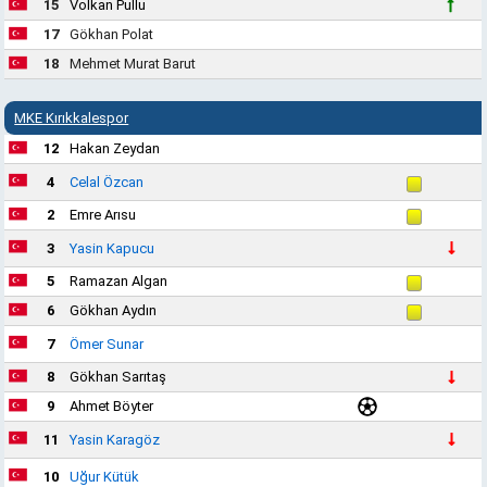
15
Volkan Pullu
17
Gökhan Polat
18
Mehmet Murat Barut
MKE Kırıkkalespor
12
Hakan Zeydan
4
Celal Özcan
2
Emre Arısu
3
Yasin Kapucu
5
Ramazan Algan
6
Gökhan Aydın
7
Ömer Sunar
8
Gökhan Sarıtaş
9
Ahmet Böyter
11
Yasin Karagöz
10
Uğur Kütük