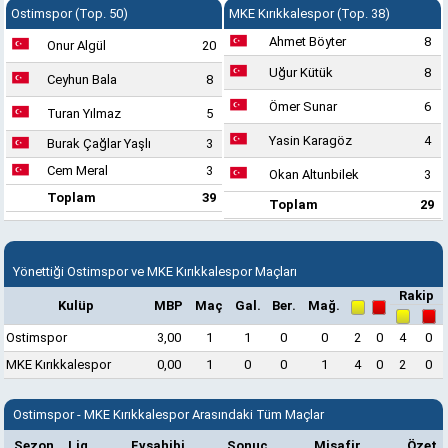
Ostimspor (Top. 50)
MKE Kırıkkalespor (Top. 38)
Ahmet Böyter
8
Onur Algül
20
Uğur Kütük
8
Ceyhun Bala
8
Ömer Sunar
6
Turan Yılmaz
5
Yasin Karagöz
4
Burak Çağlar Yaşlı
3
Cem Meral
3
Okan Altunbilek
3
Toplam
39
Toplam
29
Yönettiği Ostimspor ve MKE Kırıkkalespor Maçları
Rakip
Kulüp
MBP
Maç
Gal.
Ber.
Mağ.
Ostimspor
3,00
1
1
0
0
2
0
4
0
MKE Kırıkkalespor
0,00
1
0
0
1
4
0
2
0
Ostimspor - MKE Kırıkkalespor Arasındaki Tüm Maçlar
Sezon
Lig
Evsahibi
Sonuç
Misafir
Özet