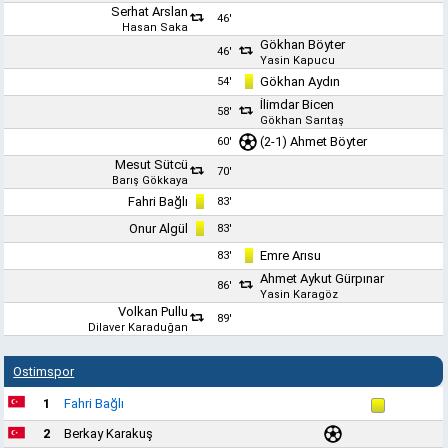
Serhat Arslan
46'
Hasan Saka
Gökhan Böyter
46'
Yasin Kapucu
Gökhan Aydın
54'
İlimdar Bicen
58'
Gökhan Sarıtaş
(2-1) Ahmet Böyter
60'
Mesut Sütcü
70'
Barış Gökkaya
Fahri Bağlı
83'
Onur Algül
83'
Emre Arısu
83'
Ahmet Aykut Gürpınar
86'
Yasin Karagöz
Volkan Pullu
89'
Dilaver Karaduğan
Ostimspor
1
Fahri Bağlı
2
Berkay Karakuş