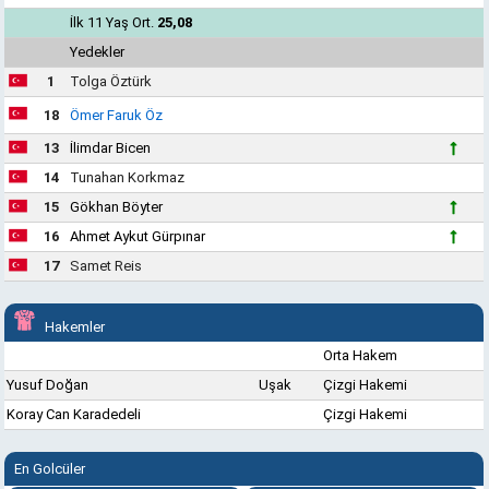
İlk 11 Yaş Ort.
25,08
Yedekler
1
Tolga Öztürk
18
Ömer Faruk Öz
13
İlimdar Bicen
14
Tunahan Korkmaz
15
Gökhan Böyter
16
Ahmet Aykut Gürpınar
17
Samet Reis
Hakemler
Orta Hakem
Yusuf Doğan
Uşak
Çizgi Hakemi
Koray Can Karadedeli
Çizgi Hakemi
En Golcüler