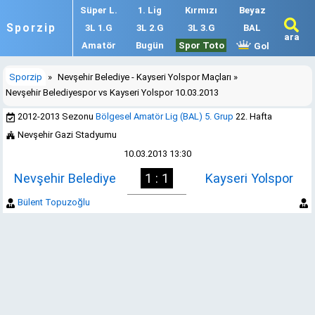
Süper L.
1. Lig
Kırmızı
Beyaz
Sporzip
3L 1.G
3L 2.G
3L 3.G
BAL
ara
Amatör
Bugün
Spor Toto
Gol
Sporzip
»
Nevşehir Belediye - Kayseri Yolspor Maçları
»
Nevşehir Belediyespor vs Kayseri Yolspor 10.03.2013
2012-2013 Sezonu
Bölgesel Amatör Lig (BAL) 5. Grup
22. Hafta
Nevşehir Gazi Stadyumu
10.03.2013 13:30
Nevşehir Belediye
1 : 1
Kayseri Yolspor
Bülent Topuzoğlu