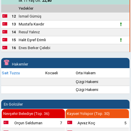
İlk 11 Yaş Ort.
22,80
Yedekler
12
İsmail Gümüş
13
Mustafa Kavdır
14
Resul Yalınız
15
Halit Eşref Erimli
16
Enes Berker Çelebi
Hakemler
Sait Tuzcu
Kocaeli
Orta Hakem
Çizgi Hakemi
Çizgi Hakemi
En Golcüler
Nevşehir Belediye (Top. 36)
Kayseri Yolspor (Top. 30)
Orçun Selduman
7
Ayvaz Koç
5