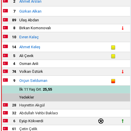
2
Ahmet Arslan
7
Gürkan Alkan
89
Ulaş Abdan
8
Birkan Komonovalı
10
Evren Kalaç
14
Ahmet Keleş
5
Ali Çevik
4
Osman Anli
74
Volkan Öztürk
9
Orçun Selduman
İlk 11 Yaş Ort.
25,55
Yedekler
28
Hayrettin Akgül
32
Abdullah Vehbi Baklacı
6
Eyüp Kökverdi
61
Çetin Çelik