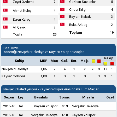
Zeyni Özdemir
7
Gökhan Savranlar
5
Önder Kılıç
4
Ahmet Keleş
4
Bayram Kabak
3
Evren Kalaç
4
Bulut Akbaş
2
Ali Çevik
3
Toplam
19
Toplam
25
Sait Tuzcu
Yönettiği Nevşehir Belediye ve Kayseri Yolspor Maçları
Rakip
Kulüp
MBP
Maç
Gal.
Ber.
Mağ.
Nevşehir Belediye
1,86
7
4
1
2
20
3
17
1
Kayseri Yolspor
1,00
1
0
1
0
5
1
3
1
Nevşehir Belediyespor - Kayseri Yolspor Arasındaki Tüm Maçlar
Sezon
Lig
Evsahibi
Sonuç
Misafir
Özet
2015-16
BAL
Kayseri Yolspor
0 : 3
Nevşehir Belediye
2015-16
BAL
Nevşehir Belediye
4 : 0
Kayseri Yolspor