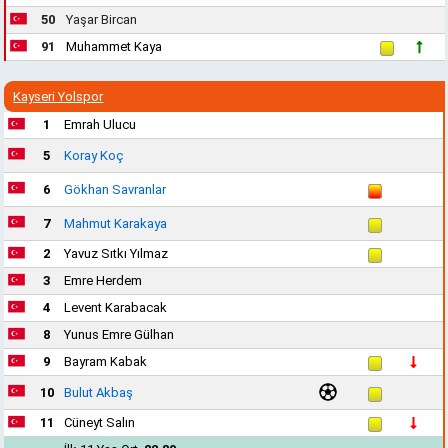
50
Yaşar Bircan
91
Muhammet Kaya
Kayseri Yolspor
1
Emrah Ulucu
5
Koray Koç
6
Gökhan Savranlar
7
Mahmut Karakaya
2
Yavuz Sıtkı Yılmaz
3
Emre Herdem
4
Levent Karabacak
8
Yunus Emre Gülhan
9
Bayram Kabak
10
Bulut Akbaş
11
Cüneyt Salın