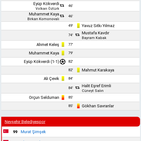
Eyüp Kökverdi
46'
Volkan Öztürk
Muhammet Kaya
46'
Birkan Komonovalı
Yavuz Sıtkı Yılmaz
49'
Mustafa Kavdır
74'
Bayram Kabak
Ahmet Keleş
77'
Muhammet Kaya
79'
Eyüp Kökverdi (1-1)
82'
Mahmut Karakaya
82'
Ali Çevik
84'
Halit Eşref Erimli
84'
Cüneyt Salın
Orçun Selduman
85'
Gökhan Savranlar
85'
Nevşehir Belediyespor
99
Murat Şimşek