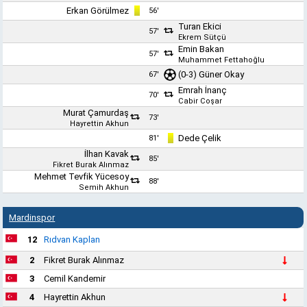
Erkan Görülmez
56'
Turan Ekici
57'
Ekrem Sütçü
Emin Bakan
57'
Muhammet Fettahoğlu
(0-3)
Güner Okay
67'
Emrah İnanç
70'
Cabir Coşar
Murat Çamurdaş
73'
Hayrettin Akhun
Dede Çelik
81'
İlhan Kavak
85'
Fikret Burak Alınmaz
Mehmet Tevfik Yücesoy
88'
Semih Akhun
Mardinspor
12
Rıdvan Kaplan
2
Fikret Burak Alınmaz
3
Cemil Kandemir
4
Hayrettin Akhun