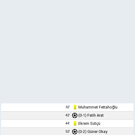
Muhammet Fettahoğlu
32'
(0-1)
Fatih Arat
42'
Ekrem Sütçü
44'
(0-2)
Güner Okay
52'