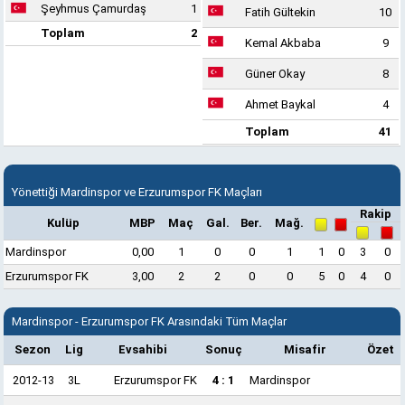
Şeyhmus Çamurdaş
1
Fatih Gültekin
10
Toplam
2
Kemal Akbaba
9
Güner Okay
8
Ahmet Baykal
4
Toplam
41
Yönettiği Mardinspor ve Erzurumspor FK Maçları
Rakip
Kulüp
MBP
Maç
Gal.
Ber.
Mağ.
Mardinspor
0,00
1
0
0
1
1
0
3
0
Erzurumspor FK
3,00
2
2
0
0
5
0
4
0
Mardinspor - Erzurumspor FK Arasındaki Tüm Maçlar
Sezon
Lig
Evsahibi
Sonuç
Misafir
Özet
2012-13
3L
Erzurumspor FK
4 : 1
Mardinspor