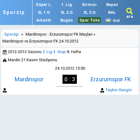
Süper L.
1. Lig
Kırmızı
Beyaz
Sporzip
3L 1.G
3L 2.G
3L 3.G
BAL
ara
Amatör
Bugün
Spor Toto
Gol
Sporzip
»
Mardinspor - Erzurumspor FK Maçları
»
Mardinspor vs Erzurumspor FK 24.10.2012
2012-2013 Sezonu
3. Lig 3. Grup
8. Hafta
Mardin 21 Kasım Stadyumu
24.10.2012 15:00
Mardinspor
0 : 3
Erzurumspor FK
Taşkın Güngör