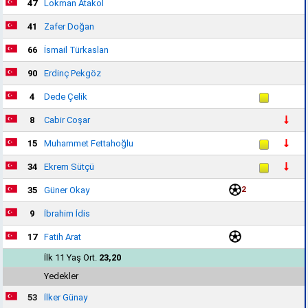
47
Lokman Atakol
41
Zafer Doğan
66
İsmail Türkaslan
90
Erdinç Pekgöz
4
Dede Çelik
8
Cabir Coşar
15
Muhammet Fettahoğlu
34
Ekrem Sütçü
2
35
Güner Okay
9
İbrahim İdis
17
Fatih Arat
İlk 11 Yaş Ort.
23,20
Yedekler
53
İlker Günay