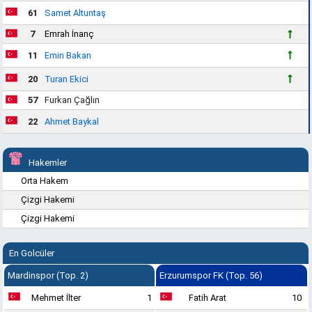
61
Samet Altuntaş
7
Emrah İnanç
11
Emin Bakan
20
Turan Ekici
57
Furkan Çağlın
22
Ahmet Baykal
Hakemler
Orta Hakem
Çizgi Hakemi
Çizgi Hakemi
En Golcüler
Mardinspor (Top. 2)
Erzurumspor FK (Top. 56)
Mehmet İlter
1
Fatih Arat
10