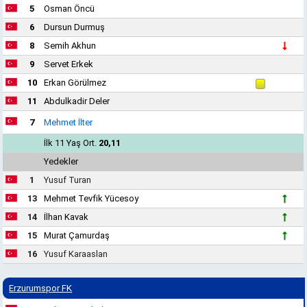
5
Osman Öncü
6
Dursun Durmuş
8
Semih Akhun
9
Servet Erkek
10
Erkan Görülmez
11
Abdulkadir Deler
7
Mehmet İlter
İlk 11 Yaş Ort.
20,11
Yedekler
1
Yusuf Turan
13
Mehmet Tevfik Yücesoy
14
İlhan Kavak
15
Murat Çamurdaş
16
Yusuf Karaaslan
Erzurumspor FK