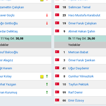
zamettin Çalışkan
18
Selimcan Temel
laver Güçlü
23
Hacı Mustafa Karabulut
ğrı Giritlioğlu
19
Ömer Faruk Çalışkan
rdar Deliktaş
9
Ahmet Hakan Şahin
k 11 Yaş Ort.
30,08
İlk 11 Yaş Ort.
26,00
dekler
Yedekler
suf Balcıoğlu
1
Mertcan Babat
ir Alagöz
3
Ömer Faruk Şenkan
ğit Kerem
41
Uğur Daşdemir
ur Kolay
8
Cumhur Yılmaztürk
rhat Yazgan
10
Tayfun Pektürk
nan Kurumuş
99
Raif Demir
66
Emir Özsoy