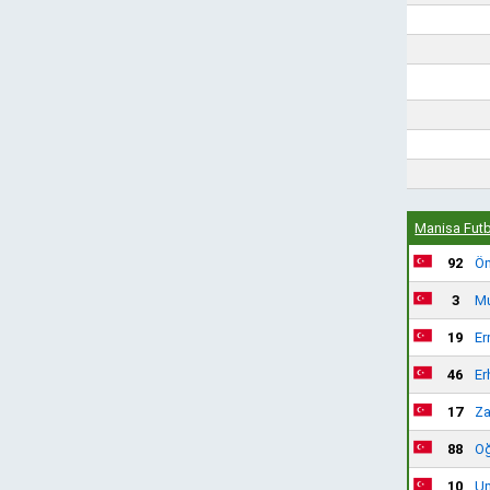
Manisa Fut
92
Öm
3
Mu
19
Er
46
Er
17
Za
88
Oğ
10
Um