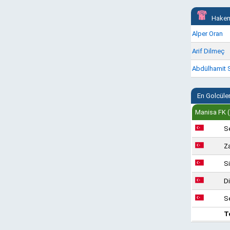
Hakem
Alper Oran
Arif Dilmeç
Abdülhamit 
En Golcüle
Manisa FK (
Se
Za
S
Di
S
T