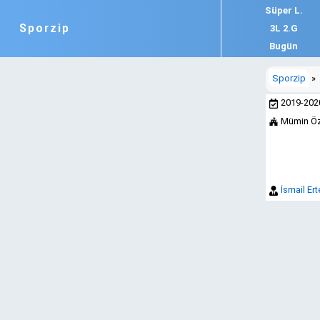
Süper L.
Sporzip
3L 2.G
Bugün
Sporzip
»
2019-20
Mümin Ö
İsmail Ert