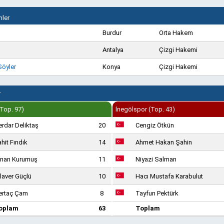
ler
Burdur
Orta Hakem
Antalya
Çizgi Hakemi
Söyler
Konya
Çizgi Hakemi
r
Top. 97)
İnegölspor (Top. 43)
rdar Deliktaş
20
Cengiz Ötkün
hit Fındık
14
Ahmet Hakan Şahin
inan Kurumuş
11
Niyazi Salman
laver Güçlü
10
Hacı Mustafa Karabulut
ertaç Çam
8
Tayfun Pektürk
oplam
63
Toplam