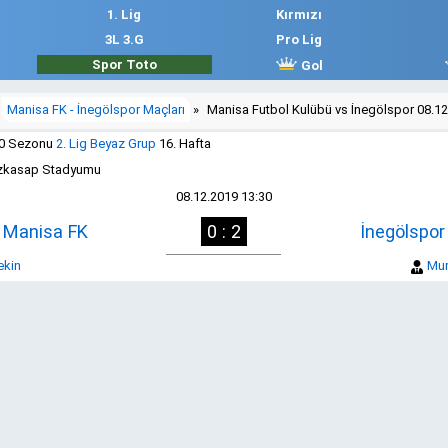
1. Lig
Kırmızı
3L 3.G
Pro Lig
Spor Toto
Gol
Manisa FK - İnegölspor Maçları
»
Manisa Futbol Kulübü vs İnegölspor 08.1
20 Sezonu
2. Lig Beyaz Grup
16. Hafta
zkasap Stadyumu
08.12.2019 13:30
Manisa FK
0 : 2
İnegölspor
ekin
Mur