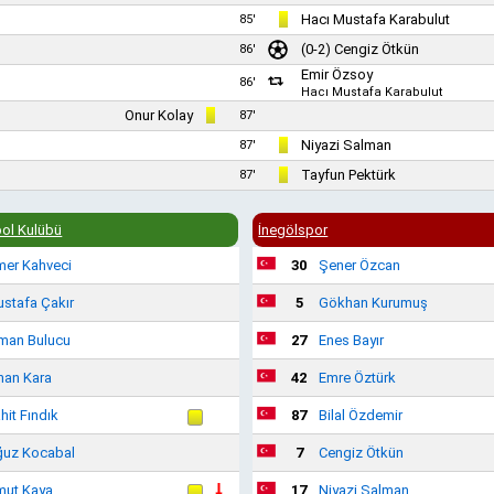
Hacı Mustafa Karabulut
85'
(0-2)
Cengiz Ötkün
86'
Emir Özsoy
86'
Hacı Mustafa Karabulut
Onur Kolay
87'
Niyazi Salman
87'
Tayfun Pektürk
87'
bol Kulübü
İnegölspor
er Kahveci
30
Şener Özcan
stafa Çakır
5
Gökhan Kurumuş
man Bulucu
27
Enes Bayır
han Kara
42
Emre Öztürk
hit Fındık
87
Bilal Özdemir
uz Kocabal
7
Cengiz Ötkün
ut Kaya
17
Niyazi Salman