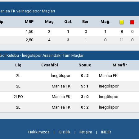
Manisa FK ve İnegölspor Maçları
üp
MBP
Maç
Gal.
Ber.
Mağ.
1,50
2
1
0
1
8
0
2,50
4
3
1
0
11
0
bol Kulübü - İnegölspor Arasındaki Tüm Maçlar
Lig
Evsahibi
Sonuç
Misafir
2L
İnegölspor
0 : 2
Manisa FK
2L
Manisa FK
5 : 1
İnegölspor
2LPO
Manisa FK
3 : 0
İnegölspor
2L
Manisa FK
0 : 2
İnegölspor
Hakkımızda
|
Gizlilik
|
İletişim
|
İNDİR