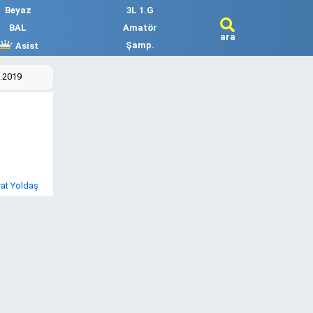
Beyaz
3L 1.G
BAL
Amatör
ara
Şamp.
Asist
2.2019
at Yoldaş