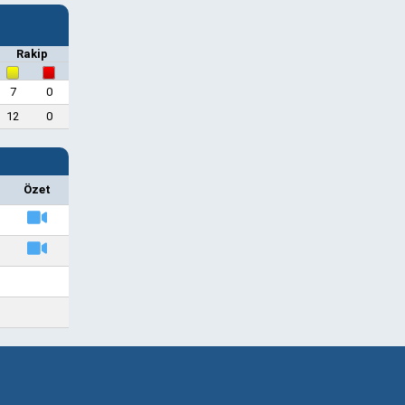
Rakip
7
0
12
0
Özet