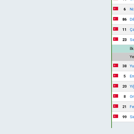
6
Ni
86
Di
11
Ça
23
Se
İl
Ye
38
Yu
5
Em
20
Yi
8
On
21
Fe
99
Si