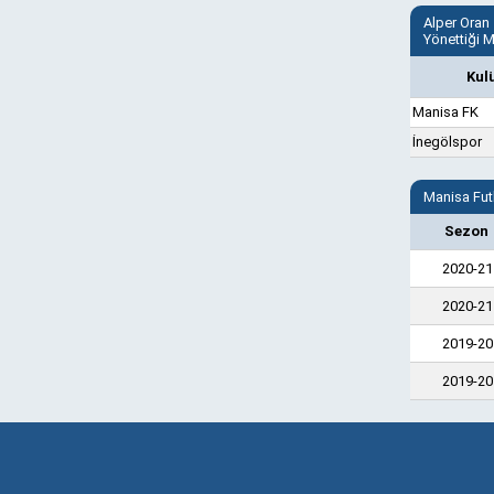
Alper Oran
Yönettiği 
Kul
Manisa FK
İnegölspor
Manisa Fut
Sezon
2020-21
2020-21
2019-20
2019-20