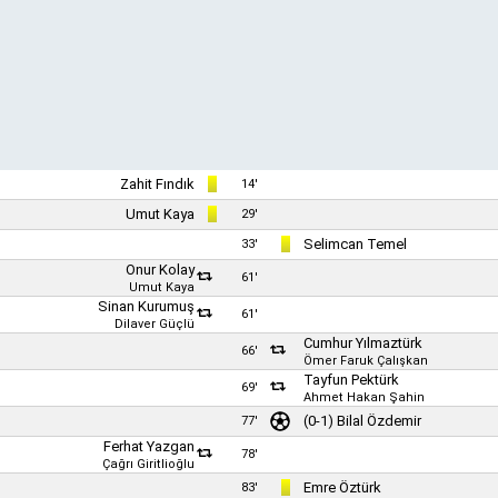
Zahit Fındık
14'
Umut Kaya
29'
Selimcan Temel
33'
Onur Kolay
61'
Umut Kaya
Sinan Kurumuş
61'
Dilaver Güçlü
Cumhur Yılmaztürk
66'
Ömer Faruk Çalışkan
Tayfun Pektürk
69'
Ahmet Hakan Şahin
(0-1)
Bilal Özdemir
77'
Ferhat Yazgan
78'
Çağrı Giritlioğlu
Emre Öztürk
83'