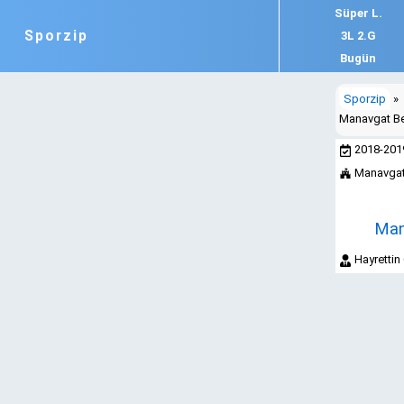
Süper L.
Sporzip
3L 2.G
Bugün
Sporzip
»
Manavgat Be
2018-20
Manavgat
Man
Hayretti