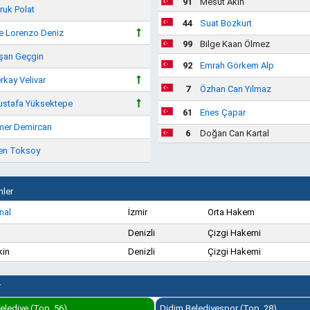
91
Mesut Akın
ruk Polat
44
Suat Bozkurt
e Lorenzo Deniz
99
Bilge Kaan Ölmez
şan Geçgin
92
Emrah Görkem Alp
rkay Velivar
7
Özhan Can Yılmaz
stafa Yüksektepe
61
Enes Çapar
er Demircan
6
Doğan Can Kartal
en Toksoy
ler
nal
İzmir
Orta Hakem
Denizli
Çizgi Hakemi
kin
Denizli
Çizgi Hakemi
r
lediye (Top. 56)
Didim Belediyespor (Top. 28)