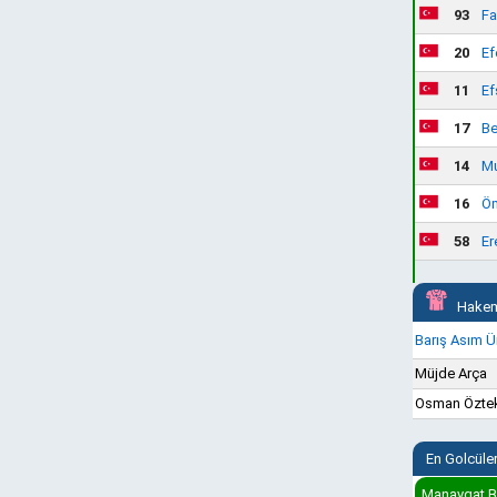
93
Fa
20
Ef
11
Ef
17
Be
14
Mu
16
Öm
58
Er
Hakem
Barış Asım Ü
Müjde Arça
Osman Özte
En Golcüle
Manavgat Be