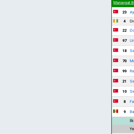
Manavgat B
23
Ay
4
Di
22
Do
97
Um
18
Se
70
Mu
99
Re
21
Se
10
Se
8
Fa
9
Ba
İl
Ye