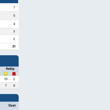
7
5
4
3
2
21
Rakip
10
2
7
0
Özet