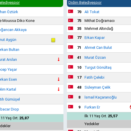
elediyespor
Didim Belediyespor
han Öztürk
70
Ali Tokat
e Moussa Diko Kone
75
Mithat Doğramacı
35
Mehmet Altındağ
ğancan Akkaya
77
Erkan Kapar
ut Aygün
71
Ahmet Can Bulut
rkan Bultan
41
Murat Özcan
rat Arslan
10
Turgut Gönültaş
cep Yaşar
17
Fatih Çelebi
rkan Esen
48
Süleyman Çelik
lim Kartal
8
İsmail Kaçaranoğlu
tih Gümüşel
9
Furkan Er
bacar Diop
İlk 11 Yaş Ort.
25,57
k 11 Yaş Ort.
25,87
Yedekler
dekler