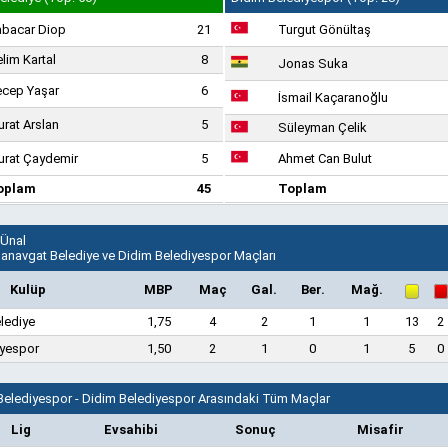
abacar Diop
21
Turgut Gönültaş
lim Kartal
8
Jonas Suka
ecep Yaşar
6
İsmail Kaçaranoğlu
rat Arslan
5
Süleyman Çelik
rat Çaydemir
5
Ahmet Can Bulut
oplam
45
Toplam
 Ünal
Manavgat Belediye ve Didim Belediyespor Maçları
Kulüp
MBP
Maç
Gal.
Ber.
Mağ.
lediye
1,75
4
2
1
1
13
2
iyespor
1,50
2
1
0
1
5
0
elediyespor - Didim Belediyespor Arasındaki Tüm Maçlar
Lig
Evsahibi
Sonuç
Misafir