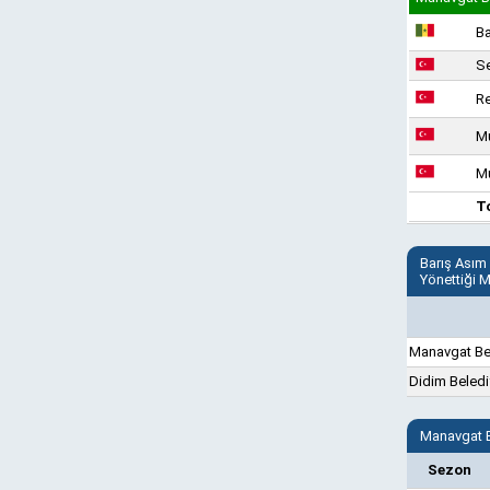
B
Se
R
Mu
Mu
T
Barış Asım
Yönettiği 
Manavgat Be
Didim Beled
Manavgat B
Sezon