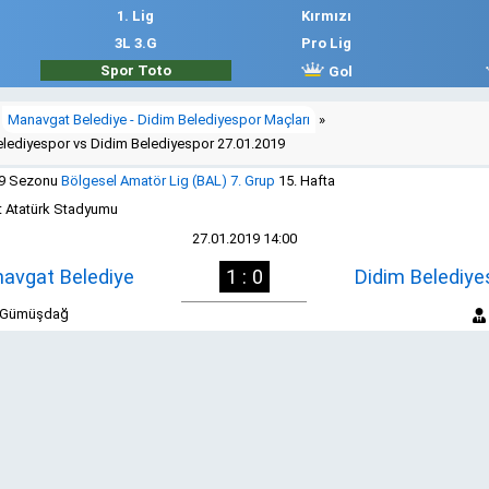
1. Lig
Kırmızı
3L 3.G
Pro Lig
Spor Toto
Gol
Manavgat Belediye - Didim Belediyespor Maçları
»
lediyespor vs Didim Belediyespor 27.01.2019
19 Sezonu
Bölgesel Amatör Lig (BAL) 7. Grup
15. Hafta
 Atatürk Stadyumu
27.01.2019 14:00
avgat Belediye
1 : 0
Didim Belediye
n Gümüşdağ