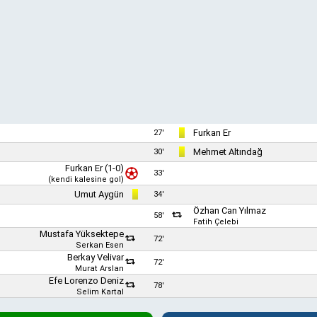
Furkan Er
27'
Mehmet Altındağ
30'
Furkan Er
(1-0)
33'
(kendi kalesine gol)
Umut Aygün
34'
Özhan Can Yılmaz
58'
Fatih Çelebi
Mustafa Yüksektepe
72'
Serkan Esen
Berkay Velivar
72'
Murat Arslan
Efe Lorenzo Deniz
78'
Selim Kartal