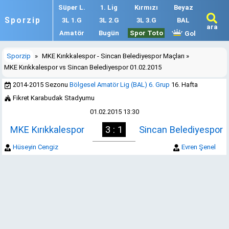
Süper L.
1. Lig
Kırmızı
Beyaz
Sporzip
3L 1.G
3L 2.G
3L 3.G
BAL
ara
Amatör
Bugün
Spor Toto
Gol
Sporzip
»
MKE Kırıkkalespor - Sincan Belediyespor Maçları
»
MKE Kırıkkalespor vs Sincan Belediyespor 01.02.2015
2014-2015 Sezonu
Bölgesel Amatör Lig (BAL) 6. Grup
16. Hafta
Fikret Karabudak Stadyumu
01.02.2015 13:30
MKE Kırıkkalespor
3 : 1
Sincan Belediyespor
Hüseyin Cengiz
Evren Şenel