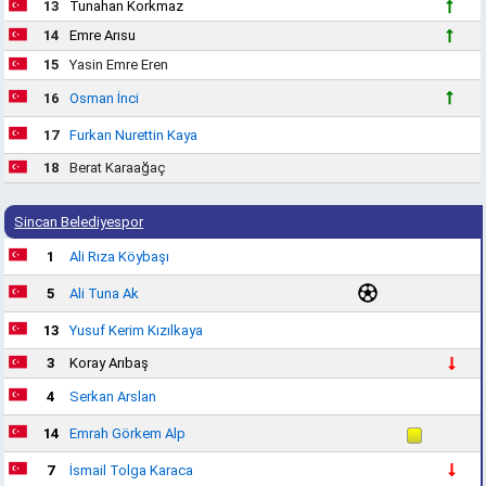
13
Tunahan Korkmaz
14
Emre Arısu
15
Yasin Emre Eren
16
Osman İnci
17
Furkan Nurettin Kaya
18
Berat Karaağaç
Sincan Belediyespor
1
Ali Rıza Köybaşı
5
Ali Tuna Ak
13
Yusuf Kerim Kızılkaya
3
Koray Arıbaş
4
Serkan Arslan
14
Emrah Görkem Alp
7
İsmail Tolga Karaca