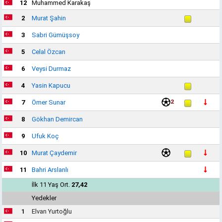
12
Muhammed Karakaş
2
Murat Şahin
3
Sabri Gümüşsoy
5
Celal Özcan
6
Veysi Durmaz
4
Yasin Kapucu
2
7
Ömer Sunar
8
Gökhan Demircan
9
Ufuk Koç
10
Murat Çaydemir
11
Bahri Arslanlı
İlk 11 Yaş Ort.
27,42
Yedekler
1
Elvan Yurtoğlu