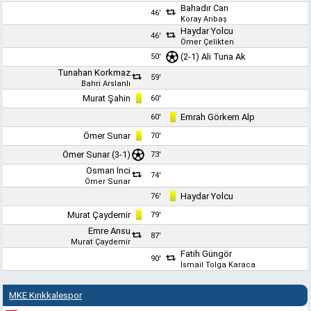
Bahadır Can
46'
Koray Arıbaş
Haydar Yolcu
46'
Ömer Çelikten
(2-1)
Ali Tuna Ak
50'
Tunahan Korkmaz
59'
Bahri Arslanlı
Murat Şahin
60'
Emrah Görkem Alp
60'
Ömer Sunar
70'
Ömer Sunar
(3-1)
73'
Osman İnci
74'
Ömer Sunar
Haydar Yolcu
76'
Murat Çaydemir
79'
Emre Arısu
87'
Murat Çaydemir
Fatih Güngör
90'
İsmail Tolga Karaca
MKE Kırıkkalespor