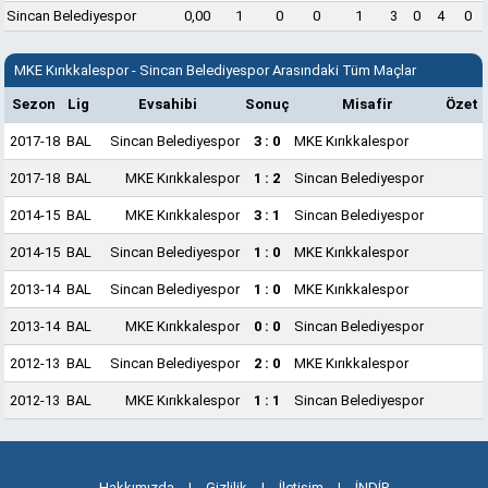
Sincan Belediyespor
0,00
1
0
0
1
3
0
4
0
MKE Kırıkkalespor - Sincan Belediyespor Arasındaki Tüm Maçlar
Sezon
Lig
Evsahibi
Sonuç
Misafir
Özet
2017-18
BAL
Sincan Belediyespor
3 : 0
MKE Kırıkkalespor
2017-18
BAL
MKE Kırıkkalespor
1 : 2
Sincan Belediyespor
2014-15
BAL
MKE Kırıkkalespor
3 : 1
Sincan Belediyespor
2014-15
BAL
Sincan Belediyespor
1 : 0
MKE Kırıkkalespor
2013-14
BAL
Sincan Belediyespor
1 : 0
MKE Kırıkkalespor
2013-14
BAL
MKE Kırıkkalespor
0 : 0
Sincan Belediyespor
2012-13
BAL
Sincan Belediyespor
2 : 0
MKE Kırıkkalespor
2012-13
BAL
MKE Kırıkkalespor
1 : 1
Sincan Belediyespor
Hakkımızda
|
Gizlilik
|
İletişim
|
İNDİR