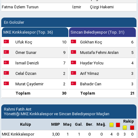
Fatma Özlem Tursun
İzmir
Çizgi Hakemi
En Golcüler
MKE Kırıkkalespor (Top. 36)
Sincan Belediyespor (Top. 31)
Ufuk Koç
10
Gökhan Koç
6
Ömer Sunar
9
Mustafa Fehmi Arslan
5
İsmail Denizli
7
Haydar Yolcu
4
Celal Özcan
2
Arif Yılmaz
3
Murat Çaydemir
2
Bahadır Can
3
Toplam
30
Toplam
21
Rahmi Fatih Ant
Yönettiği MKE Kırıkkalespor ve Sincan Belediyespor Maçları
Rakip
Kulüp
MBP
Maç
Gal.
Ber.
Mağ.
MKE Kırıkkalespor
3,00
1
1
0
0
4
0
3
0