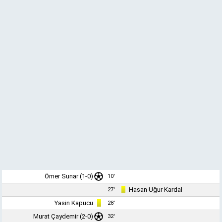
Ömer Sunar
(1-0)
10'
Hasan Uğur Kardal
27'
Yasin Kapucu
28'
Murat Çaydemir
(2-0)
32'