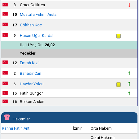
8
Ömer Çelikten
10
Mustafa Fehmi Arslan
17
Gökhan Koç
9
Hasan Uğur Kardal
İlk 11 Yaş Ort.
26,02
Yedekler
12
Emrah Kızıl
2
Bahadır Can
6
Haydar Yolcu
15
Fatih Güngör
16
Berkan Arslan
Hakemler
Rahmi Fatih Ant
İzmir
Orta Hakem
Çizgi Hakemi