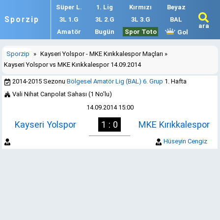
Süper L.
1. Lig
Kırmızı
Beyaz
Sporzip
3L 1.G
3L 2.G
3L 3.G
BAL
ara
Amatör
Bugün
Spor Toto
Gol
Sporzip
»
Kayseri Yolspor - MKE Kırıkkalespor Maçları
»
Kayseri Yolspor vs MKE Kırıkkalespor 14.09.2014
2014-2015 Sezonu
Bölgesel Amatör Lig (BAL) 6. Grup
1. Hafta
Vali Nihat Canpolat Sahası (1 No'lu)
14.09.2014 15:00
Kayseri Yolspor
1 : 0
MKE Kırıkkalespor
Hüseyin Cengiz