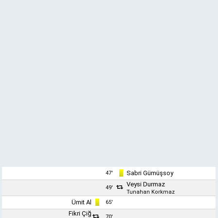
Sabri Gümüşsoy
47'
Veysi Durmaz
49'
Tunahan Korkmaz
Ümit Al
65'
Fikri Çiğ
70'