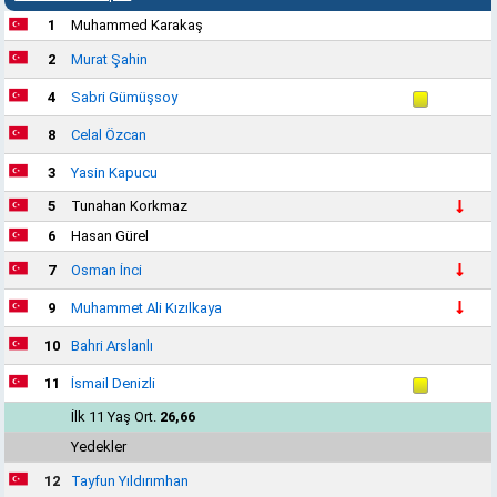
1
Muhammed Karakaş
2
Murat Şahin
4
Sabri Gümüşsoy
8
Celal Özcan
3
Yasin Kapucu
5
Tunahan Korkmaz
6
Hasan Gürel
7
Osman İnci
9
Muhammet Ali Kızılkaya
10
Bahri Arslanlı
11
İsmail Denizli
İlk 11 Yaş Ort.
26,66
Yedekler
12
Tayfun Yıldırımhan