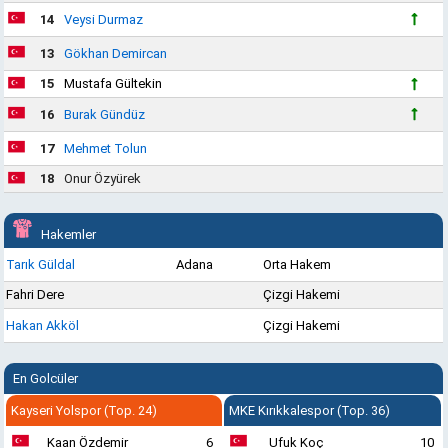
14
Veysi Durmaz
13
Gökhan Demircan
15
Mustafa Gültekin
16
Burak Gündüz
17
Mehmet Tolun
18
Onur Özyürek
Hakemler
Tarık Güldal
Adana
Orta Hakem
Fahri Dere
Çizgi Hakemi
Hakan Akköl
Çizgi Hakemi
En Golcüler
Kayseri Yolspor (Top. 24)
MKE Kırıkkalespor (Top. 36)
Kaan Özdemir
6
Ufuk Koç
10