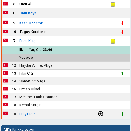
6
Ümit Al
8
Onur Kaya
9
Kaan Özdemir
10
Tugay Karatekin
7
Enes Kılıç
İlk 11 Yaş Ort.
23,96
Yedekler
12
Haydar Ahmet Akça
13
Fikri Çiğ
14
Samet Altıbuğa
15
Erman Çilsal
17
Mehmet Fatih Sönmez
18
Kemal Kargın
16
Eray Ergin
MKE Kırıkkalespor