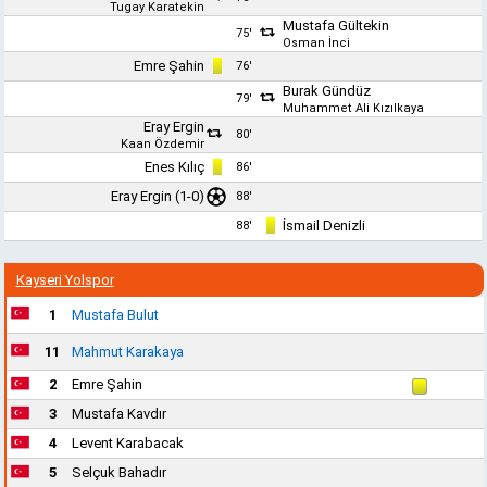
Tugay Karatekin
Mustafa Gültekin
75'
Osman İnci
Emre Şahin
76'
Burak Gündüz
79'
Muhammet Ali Kızılkaya
Eray Ergin
80'
Kaan Özdemir
Enes Kılıç
86'
Eray Ergin
(1-0)
88'
İsmail Denizli
88'
Kayseri Yolspor
1
Mustafa Bulut
11
Mahmut Karakaya
2
Emre Şahin
3
Mustafa Kavdır
4
Levent Karabacak
5
Selçuk Bahadır