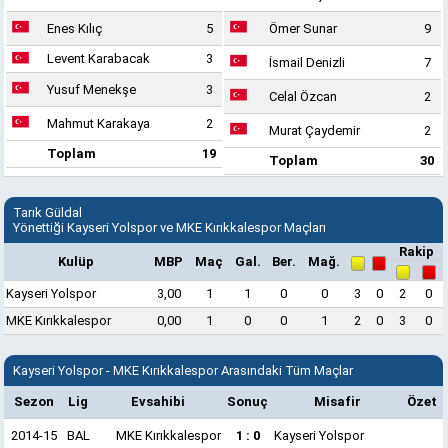
Enes Kılıç
5
Ömer Sunar
9
Levent Karabacak
3
İsmail Denizli
7
Yusuf Menekşe
3
Celal Özcan
2
Mahmut Karakaya
2
Murat Çaydemir
2
Toplam
19
Toplam
30
Tarık Güldal
Yönettiği Kayseri Yolspor ve MKE Kırıkkalespor Maçları
Rakip
Kulüp
MBP
Maç
Gal.
Ber.
Mağ.
Kayseri Yolspor
3,00
1
1
0
0
3
0
2
0
MKE Kırıkkalespor
0,00
1
0
0
1
2
0
3
0
Kayseri Yolspor - MKE Kırıkkalespor Arasındaki Tüm Maçlar
Sezon
Lig
Evsahibi
Sonuç
Misafir
Özet
2014-15
BAL
MKE Kırıkkalespor
1 : 0
Kayseri Yolspor