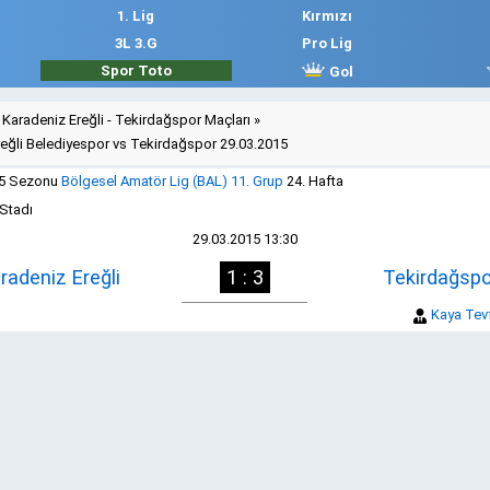
1. Lig
Kırmızı
3L 3.G
Pro Lig
Spor Toto
Gol
Karadeniz Ereğli - Tekirdağspor Maçları
»
eğli Belediyespor vs Tekirdağspor 29.03.2015
15 Sezonu
Bölgesel Amatör Lig (BAL) 11. Grup
24. Hafta
 Stadı
29.03.2015 13:30
radeniz Ereğli
1 : 3
Tekirdağspo
Kaya Tevf