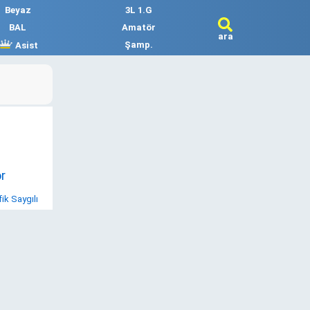
Beyaz
3L 1.G
BAL
Amatör
ara
Şamp.
Asist
r
ik Saygılı