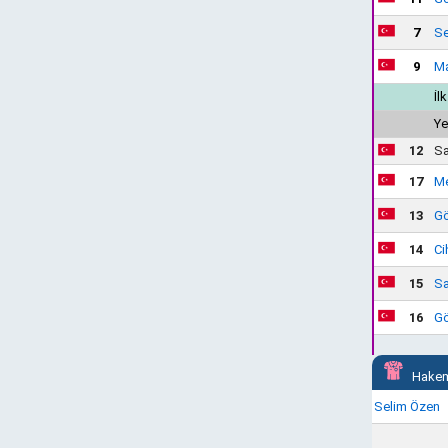
7
Se
9
Ma
İl
Ye
12
Sa
17
Me
13
Gö
14
Ci
15
Sa
16
Gö
Hakem
Selim Özen