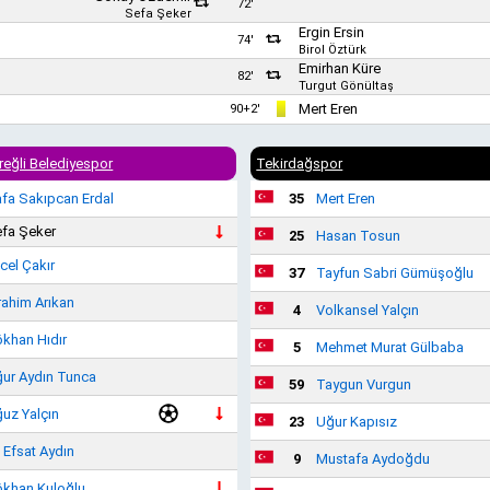
72'
Sefa Şeker
Ergin Ersin
74'
Birol Öztürk
Emirhan Küre
82'
Turgut Gönültaş
Mert Eren
90+2'
reğli Belediyespor
Tekirdağspor
fa Sakıpcan Erdal
35
Mert Eren
fa Şeker
25
Hasan Tosun
cel Çakır
37
Tayfun Sabri Gümüşoğlu
rahim Arıkan
4
Volkansel Yalçın
khan Hıdır
5
Mehmet Murat Gülbaba
ur Aydın Tunca
59
Taygun Vurgun
uz Yalçın
23
Uğur Kapısız
i Efsat Aydın
9
Mustafa Aydoğdu
khan Kuloğlu