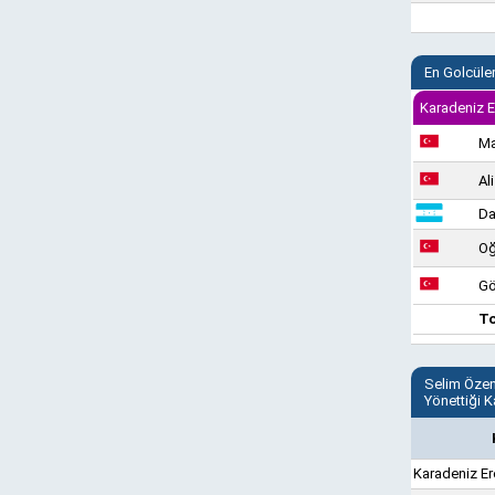
En Golcüle
Karadeniz E
Ma
Al
Da
Oğ
Gö
T
Selim Öze
Yönettiği K
Karadeniz Er