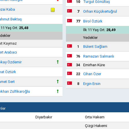
10
Turgut Gönültaş
zai Kaba
7
Orhan Küçükertuğrul
hmut Bektaş
77
Birol Öztürk
k 11 Yaş Ort.
25,48
İlk 11 Yaş Ort.
28,49
dekler
Yedekler
it Kaymaz
1
Bülent Sağlam
rt Arabacı
76
Ramazan Salmanlı
kay Özdemir
34
Emirhan Küre
hat Öztürk
22
Cihan Özer
met Sert
8
Ergin Ersin
khan Zülfikaroğlu
ler
Diyarbakır
Orta Hakem
Çizgi Hakemi