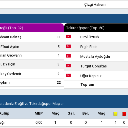
Çizgi Hakemi
r
reğli (Top. 32)
Tekirdağspor (Top. 50)
hmut Bektaş
8
Birol Öztürk
i Efsat Aydın
5
Ergin Ersin
rian Geovanni
4
Mustafa Aydoğdu
uz Yalçın
3
Turgut Gönültaş
kay Özdemir
2
Uğur Kapısız
oplam
22
Toplam
n
aradeniz Ereğli ve Tekirdağspor Maçları
Kulüp
MBP
Maç
Gal.
Ber.
Mağ.
eğli
0,00
1
0
0
1
1
0