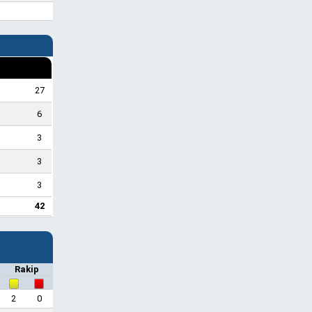
27
6
3
3
3
42
Rakip
2
0