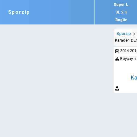
Süper L.
Sporzip
3L 2.G
Bugün
Sporzip
»
Karadeniz Er
2014-20
Beyçayırı
Ka