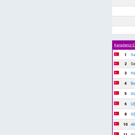
Karadeniz E
1
Sa
2
Se
3
Yü
4
İb
5
Gö
6
Uğ
8
Oğ
10
Al
11
Gö