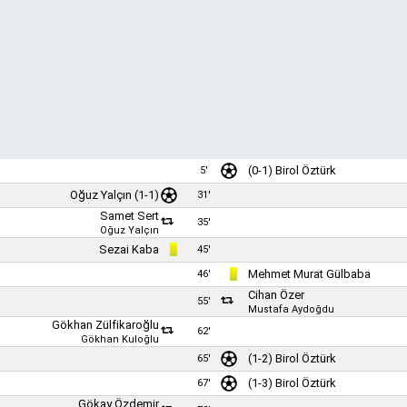
(0-1)
Birol Öztürk
5'
Oğuz Yalçın
(1-1)
31'
Samet Sert
35'
Oğuz Yalçın
Sezai Kaba
45'
Mehmet Murat Gülbaba
46'
Cihan Özer
55'
Mustafa Aydoğdu
Gökhan Zülfikaroğlu
62'
Gökhan Kuloğlu
(1-2)
Birol Öztürk
65'
(1-3)
Birol Öztürk
67'
Gökay Özdemir