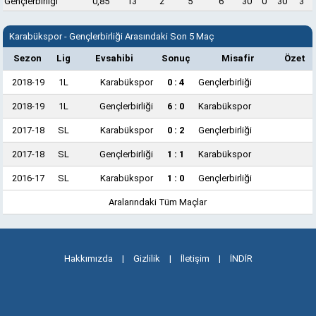
Gençlerbirliği
0,85
13
2
5
6
30
0
30
3
Karabükspor - Gençlerbirliği Arasındaki Son 5 Maç
Sezon
Lig
Evsahibi
Sonuç
Misafir
Özet
2018-19
1L
Karabükspor
0 : 4
Gençlerbirliği
2018-19
1L
Gençlerbirliği
6 : 0
Karabükspor
2017-18
SL
Karabükspor
0 : 2
Gençlerbirliği
2017-18
SL
Gençlerbirliği
1 : 1
Karabükspor
2016-17
SL
Karabükspor
1 : 0
Gençlerbirliği
Aralarındaki Tüm Maçlar
Hakkımızda
|
Gizlilik
|
İletişim
|
İNDİR