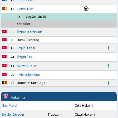
18
Herve Tum
İlk 11 Yaş Ort.
26,08
Yedekler
58
Özkan Karabulut
3
Burak Özsaraç
15
Ergün Teber
24
Özgür İleri
11
Murat Duruer
77
Erdal Kılıçaslan
88
Joachim Mununga
Hakemler
Ilker Meral
Orta Hakem
Serdar Diyadin
Trabzon
Çizgi Hakemi