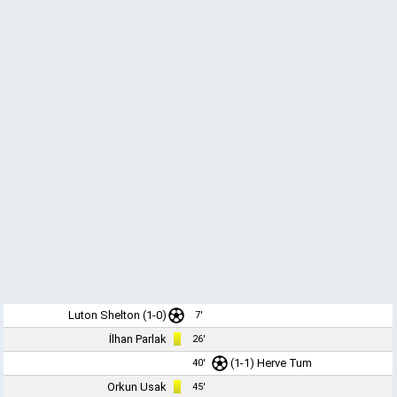
Luton Shelton (1-0)
7'
İlhan Parlak
26'
(1-1)
Herve Tum
40'
Orkun Usak
45'