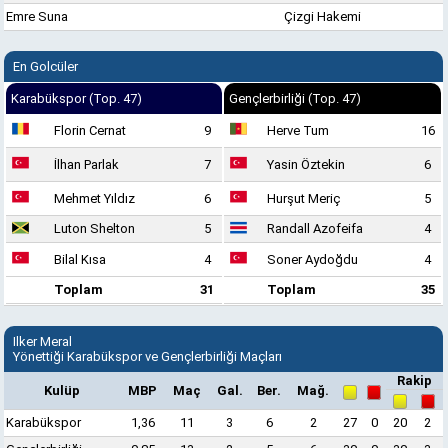
Emre Suna
Çizgi Hakemi
En Golcüler
Karabükspor (Top. 47)
Gençlerbirliği (Top. 47)
Florin Cernat
9
Herve Tum
16
İlhan Parlak
7
Yasin Öztekin
6
Mehmet Yıldız
6
Hurşut Meriç
5
Luton Shelton
5
Randall Azofeifa
4
Bilal Kısa
4
Soner Aydoğdu
4
Toplam
31
Toplam
35
Ilker Meral
Yönettiği Karabükspor ve Gençlerbirliği Maçları
Rakip
Kulüp
MBP
Maç
Gal.
Ber.
Mağ.
Karabükspor
1,36
11
3
6
2
27
0
20
2