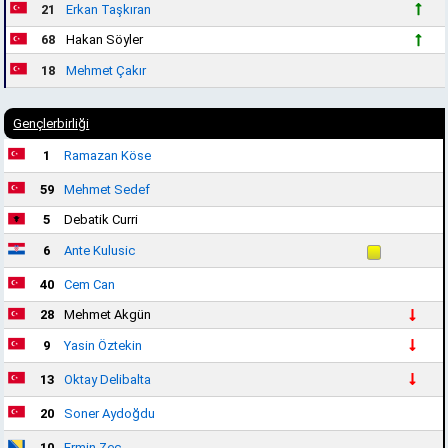
21
Erkan Taşkıran
68
Hakan Söyler
18
Mehmet Çakır
Gençlerbirliği
1
Ramazan Köse
59
Mehmet Sedef
5
Debatik Curri
6
Ante Kulusic
40
Cem Can
28
Mehmet Akgün
9
Yasin Öztekin
13
Oktay Delibalta
20
Soner Aydoğdu
10
Ermin Zec