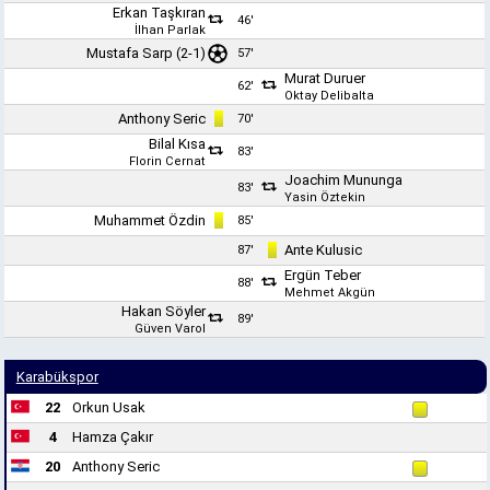
Erkan Taşkıran
46'
İlhan Parlak
Mustafa Sarp
(2-1)
57'
Murat Duruer
62'
Oktay Delibalta
Anthony Seric
70'
Bilal Kısa
83'
Florin Cernat
Joachim Mununga
83'
Yasin Öztekin
Muhammet Özdin
85'
Ante Kulusic
87'
Ergün Teber
88'
Mehmet Akgün
Hakan Söyler
89'
Güven Varol
Karabükspor
22
Orkun Usak
4
Hamza Çakır
20
Anthony Seric