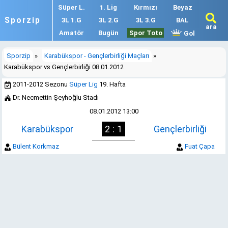
Süper L.
1. Lig
Kırmızı
Beyaz
Sporzip
3L 1.G
3L 2.G
3L 3.G
BAL
ara
Amatör
Bugün
Spor Toto
Gol
Sporzip
»
Karabükspor - Gençlerbirliği Maçları
»
Karabükspor vs Gençlerbirliği 08.01.2012
2011-2012 Sezonu
Süper Lig
19. Hafta
Dr. Necmettin Şeyhoğlu Stadı
08.01.2012 13:00
Karabükspor
2 : 1
Gençlerbirliği
Bülent Korkmaz
Fuat Çapa