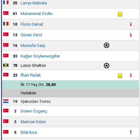
25
Larrys Mabiala
61
Muhammet Özdin
10
Florin Cernat
13
Güven Varol
16
Mustafa Sarp
33
Kağan Söylemezgiller
78
Luton Shelton
23
İlhan Parlak
İlk 11 Yaş Ort.
28,80
Yedekler
19
Vjekoslav Tomic
2
Erdem Özgenç
3
Mertcan Eskin
8
Bilal Kısa