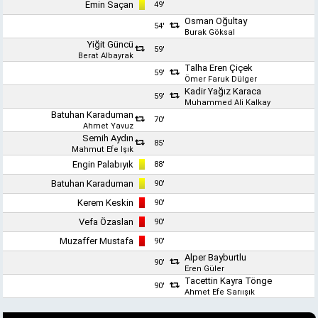
Emin Saçan
49'
Osman Oğultay
54'
Burak Göksal
Yiğit Güncü
59'
Berat Albayrak
Talha Eren Çiçek
59'
Ömer Faruk Dülger
Kadir Yağız Karaca
59'
Muhammed Ali Kalkay
Batuhan Karaduman
70'
Ahmet Yavuz
Semih Aydın
85'
Mahmut Efe Işık
Engin Palabıyık
88'
Batuhan Karaduman
90'
Kerem Keskin
90'
Vefa Özaslan
90'
Muzaffer Mustafa
90'
Alper Bayburtlu
90'
Eren Güler
Tacettin Kayra Tönge
90'
Ahmet Efe Sarıışık