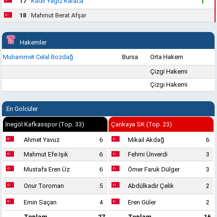
17
Kadir Yağız Karaca
18
Mahmut Berat Afşar
Hakemler
Muhammet Celal Bozdağ
Bursa
Orta Hakem
Çizgi Hakemi
Çizgi Hakemi
En Golcüler
İnegöl Kafkasspor (Top. 33)
Çankaya SK (Top. 23)
Ahmet Yavuz
6
Mikail Akdağ
6
Mahmut Efe Işık
6
Fehmi Ünverdi
3
Mustafa Eren Üz
6
Ömer Faruk Dülger
3
Onur Toroman
5
Abdülkadir Çelik
2
Emin Saçan
4
Eren Güler
2
Toplam
27
Toplam
16