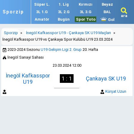
Süper L.
1. Lig
Kırmızı
Beyaz
Sporzip
3L 1.G
3L 2.G
3L 3.G
BAL
ara
Amatör
Bugün
Spor Toto
Gol
Sporzip
»
İnegöl Kafkasspor U19 - Çankaya SK U19 Maçları
»
İnegöl Kafkasspor U19 vs Çankaya Spor Kulübü U19 23.03.2024
2023-2024 Sezonu
U19 Gelişim Ligi 2. Grup
20. Hafta
İnegöl Sanayi Sahası
23.03.2024 12:00
İnegöl Kafkasspor
1 : 1
Çankaya SK U19
U19
Kürşat Uzun