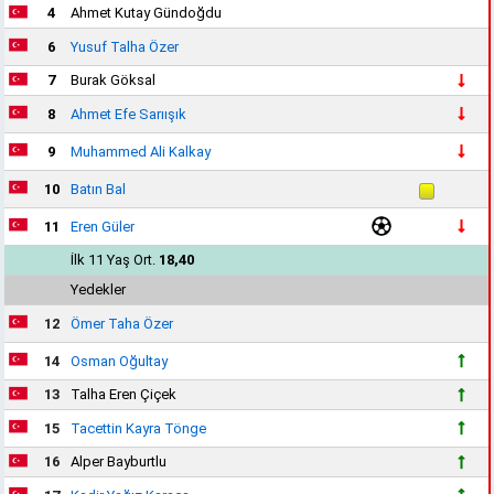
4
Ahmet Kutay Gündoğdu
6
Yusuf Talha Özer
7
Burak Göksal
8
Ahmet Efe Sarıışık
9
Muhammed Ali Kalkay
10
Batın Bal
11
Eren Güler
İlk 11 Yaş Ort.
18,40
Yedekler
12
Ömer Taha Özer
14
Osman Oğultay
13
Talha Eren Çiçek
15
Tacettin Kayra Tönge
16
Alper Bayburtlu