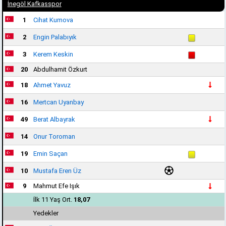
İnegöl Kafkasspor
1
Cihat Kumova
2
Engin Palabıyık
3
Kerem Keskin
20
Abdulhamit Özkurt
18
Ahmet Yavuz
16
Mertcan Uyanbay
49
Berat Albayrak
14
Onur Toroman
19
Emin Saçan
10
Mustafa Eren Üz
9
Mahmut Efe Işık
İlk 11 Yaş Ort.
18,07
Yedekler