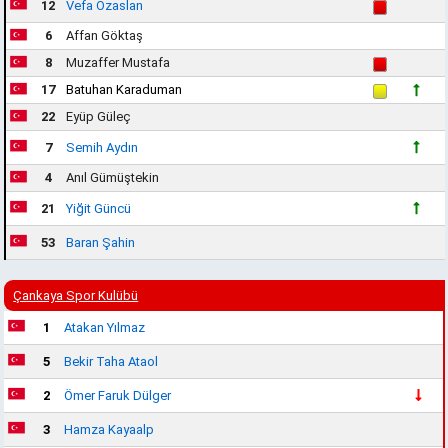
12
Vefa Özaslan
6
Affan Göktaş
8
Muzaffer Mustafa
17
Batuhan Karaduman
22
Eyüp Güleç
7
Semih Aydın
4
Anıl Gümüştekin
21
Yiğit Güncü
53
Baran Şahin
Çankaya Spor Kulübü
1
Atakan Yılmaz
5
Bekir Taha Ataol
2
Ömer Faruk Dülger
3
Hamza Kayaalp