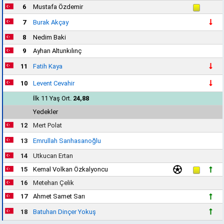
6
Mustafa Özdemir
7
Burak Akçay
8
Nedim Baki
9
Ayhan Altunkılınç
11
Fatih Kaya
10
Levent Cevahir
İlk 11 Yaş Ort.
24,88
Yedekler
12
Mert Polat
13
Emrullah Sarıhasanoğlu
14
Utkucan Ertan
15
Kemal Volkan Özkalyoncu
16
Metehan Çelik
17
Ahmet Samet Sarı
18
Batuhan Dinçer Yokuş