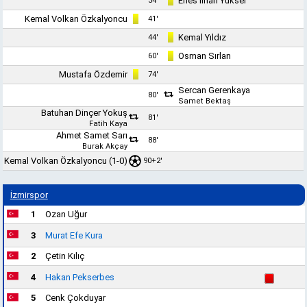
Enes İlhan Yüksel
34'
Kemal Volkan Özkalyoncu
41'
Kemal Yıldız
44'
Osman Sırlan
60'
Mustafa Özdemir
74'
Sercan Gerenkaya
80'
Samet Bektaş
Batuhan Dinçer Yokuş
81'
Fatih Kaya
Ahmet Samet Sarı
88'
Burak Akçay
Kemal Volkan Özkalyoncu (1-0)
90+2'
İzmirspor
1
Ozan Uğur
3
Murat Efe Kura
2
Çetin Kılıç
4
Hakan Pekserbes
5
Cenk Çokduyar