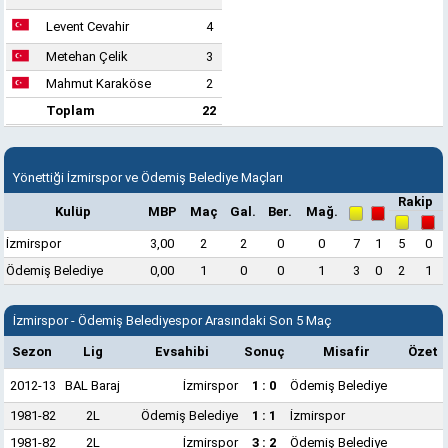
Levent Cevahir
4
Metehan Çelik
3
Mahmut Karaköse
2
Toplam
22
Yönettiği İzmirspor ve Ödemiş Belediye Maçları
Rakip
Kulüp
MBP
Maç
Gal.
Ber.
Mağ.
İzmirspor
3,00
2
2
0
0
7
1
5
0
Ödemiş Belediye
0,00
1
0
0
1
3
0
2
1
İzmirspor - Ödemiş Belediyespor Arasındaki Son 5 Maç
Sezon
Lig
Evsahibi
Sonuç
Misafir
Özet
2012-13
BAL Baraj
İzmirspor
1 : 0
Ödemiş Belediye
1981-82
2L
Ödemiş Belediye
1 : 1
İzmirspor
1981-82
2L
İzmirspor
3 : 2
Ödemiş Belediye