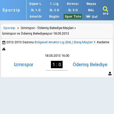
Süper L.
1. Lig
Kırmızı
Beyaz
Sporzip
3L 1.G
3L 2.G
3L 3.G
BAL
ara
Amatör
Bugün
Spor Toto
Gol
Sporzip
»
İzmirspor - Ödemiş Belediye Maçları
»
İzmirspor vs Ödemiş Belediyespor 18.05.2013
2012-2013 Sezonu
Bölgesel Amatör Lig (BAL) Baraj Maçları
1. Kademe
18.05.2013 16:00
İzmirspor
1 : 0
Ödemiş Belediye