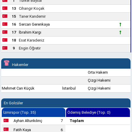
1
Türker Baysal
13
Cihangir Koçak
15
Taner Kandemir
16
Sercan Gerenkaya
17
İbrahim Kargı
18
Esat Karadeniz
9
Engin Öğretir
Hakemler
Orta Hakem
Çizgi Hakemi
Mehmet Can Küçük
İstanbul
Çizgi Hakemi
En Golcüler
İzmirspor (Top. 35)
Ödemiş Belediye (Top. 0)
Ayhan Altunkılınç
7
Toplam
Fatih Kaya
6