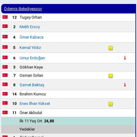
Ödemiş Belediyespor
12
Tugay Orhan
2
Melih Ersoy
4
Ömer Kabaca
5
Kemal Yıldız
6
Umur Erdoğan
3
Gökhan Kaya
7
Osman Sırlan
8
Samet Bektaş
14
İbrahim Kumcu
10
Enes İlhan Yüksel
11
Öner Akbulut
İlk 11 Yaş Ort.
24,88
Yedekler