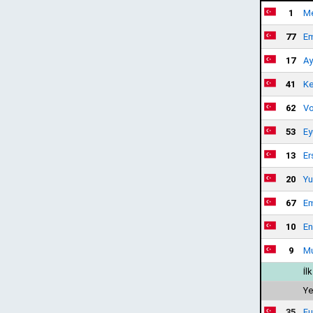
1
Me
77
Em
17
Ay
41
Ke
62
Vo
53
Ey
13
Er
20
Yu
67
Em
10
En
9
Mu
İl
Ye
35
Fu