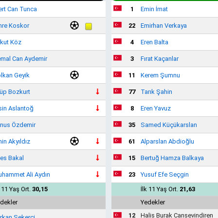
rt Can Tunca
1
Emin İmat
re Koskor
22
Emirhan Verkaya
kut Köz
4
Eren Balta
mal Can Aydemir
3
Fırat Kaçanlar
lkan Geyik
11
Kerem Şumnu
üp Bozkurt
77
Tarık Şahin
sin Aslantoğ
8
Eren Yavuz
nus Özdemir
35
Samed Küçükarslan
in Akyıldız
61
Alparslan Abdioğlu
es Bakal
15
Bertuğ Hamza Balkaya
hammet Ali Aydın
23
Yusuf Efe Seçgin
k 11 Yaş Ort.
30,15
İlk 11 Yaş Ort.
21,63
dekler
Yedekler
12
Halis Burak Cansevindiren
rkan Şekerci