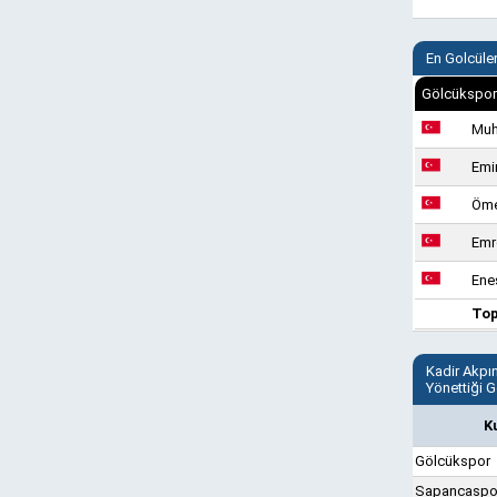
En Golcüle
Gölcükspor
Muh
Emi
Öme
Emr
Ene
To
Kadir Akpı
Yönettiği 
K
Gölcükspor
Sapancaspo