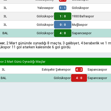
3L
Yalovaspor
1 : 1
Gölcükspor
3L
Gölcükspor
1 : 0
1930 Bafraspor
3L
Gölcükspor
0 : 0
Muğlaspor
BAL
Gölcükspor
4 : 0
Sapancaspor
por
, 2 Mart gününde oynadığı 8 maçta; 3 galibiyet, 4 beraberlik ve 1 
cükspor 11 gol atarken kalesinde 6 gol gördü.
r 2 Mart Günü Oynadığı Maçlar
3L
Eskişehir Şekerspor
4 : 2
Sapancaspor
BAL
Gölcükspor
4 : 0
Sapancaspor