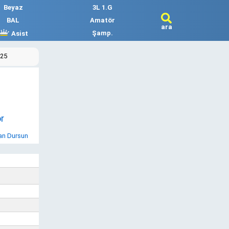
Beyaz
3L 1.G
BAL
Amatör
ara
Şamp.
Asist
025
r
an Dursun