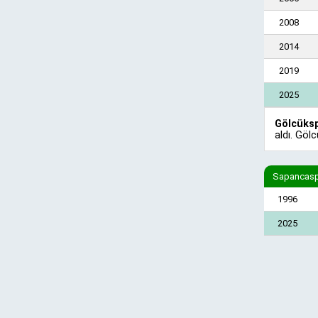
2008
2014
2019
2025
Gölcüks
aldı. Göl
Sapancaspo
1996
2025