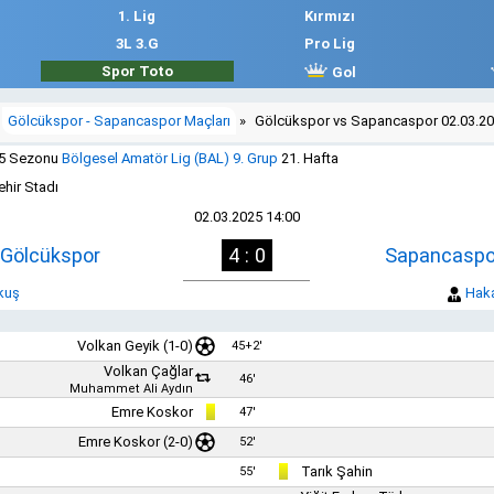
1. Lig
Kırmızı
3L 3.G
Pro Lig
Spor Toto
Gol
Gölcükspor - Sapancaspor Maçları
»
Gölcükspor vs Sapancaspor 02.03.2
25 Sezonu
Bölgesel Amatör Lig (BAL) 9. Grup
21. Hafta
hir Stadı
02.03.2025 14:00
Gölcükspor
4 : 0
Sapancaspo
kuş
Hak
Volkan Geyik
(1-0)
45+2'
Volkan Çağlar
46'
Muhammet Ali Aydın
Emre Koskor
47'
Emre Koskor
(2-0)
52'
Tarık Şahin
55'