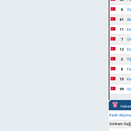
4
Öz
61
Ab
11
Em
7
Ol
12
Er
2
Yi
8
Fa
15
Ke
99
Vo
Hakem
Kadir Akpına
Görkem Sağ