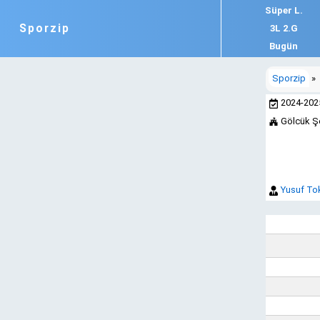
Süper L.
Sporzip
3L 2.G
Bugün
Sporzip
»
2024-20
Gölcük Şe
Yusuf To