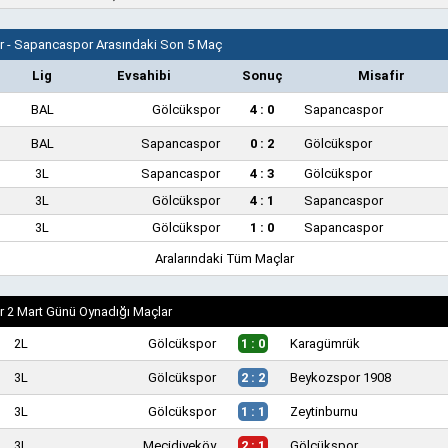
 - Sapancaspor Arasındaki Son 5 Maç
Lig
Evsahibi
Sonuç
Misafir
BAL
Gölcükspor
4 : 0
Sapancaspor
BAL
Sapancaspor
0 : 2
Gölcükspor
3L
Sapancaspor
4 : 3
Gölcükspor
3L
Gölcükspor
4 : 1
Sapancaspor
3L
Gölcükspor
1 : 0
Sapancaspor
Aralarındaki Tüm Maçlar
 2 Mart Günü Oynadığı Maçlar
2L
Gölcükspor
1 : 0
Karagümrük
3L
Gölcükspor
2 : 2
Beykozspor 1908
3L
Gölcükspor
1 : 1
Zeytinburnu
3L
Mecidiyeköy
2 : 1
Gölcükspor