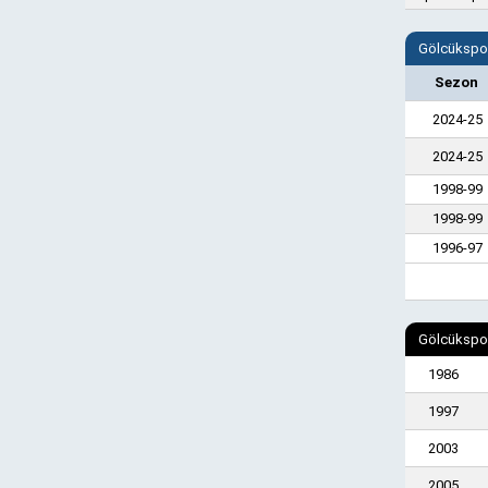
Gölcükspor
Sezon
2024-25
2024-25
1998-99
1998-99
1996-97
Gölcükspor
1986
1997
2003
2005