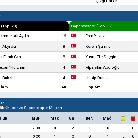
Çizgi Hakemi
r
 (Top. 70)
Sapancaspor (Top. 17)
ammet Ali Aydın
16
Eren Yavuz
n Akyıldız
8
Kerem Şumnu
r Faruk Can
8
Yusuf Efe Seçgin
ecan Yıldızhan
4
Alparslan Abdioğlu
s Bakal
4
Habip Durak
plam
40
Toplam
nar
Gölcükspor ve Sapancaspor Maçları
ulüp
MBP
Maç
Gal.
Ber.
Mağ.
2,33
3
2
1
0
5
0
r
0,00
1
0
0
1
3
0