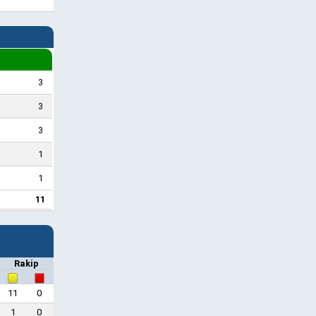
3
3
3
1
1
11
Rakip
11
0
1
0