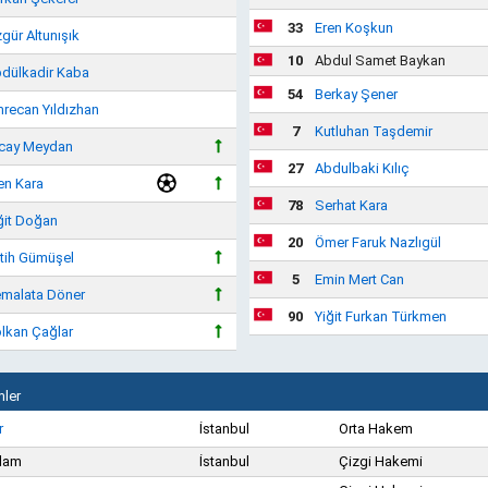
33
Eren Koşkun
gür Altunışık
10
Abdul Samet Baykan
dülkadir Kaba
54
Berkay Şener
recan Yıldızhan
7
Kutluhan Taşdemir
cay Meydan
27
Abdulbaki Kılıç
en Kara
78
Serhat Kara
ğit Doğan
20
Ömer Faruk Nazlıgül
tih Gümüşel
5
Emin Mert Can
malata Döner
90
Yiğit Furkan Türkmen
lkan Çağlar
ler
r
İstanbul
Orta Hakem
lam
İstanbul
Çizgi Hakemi