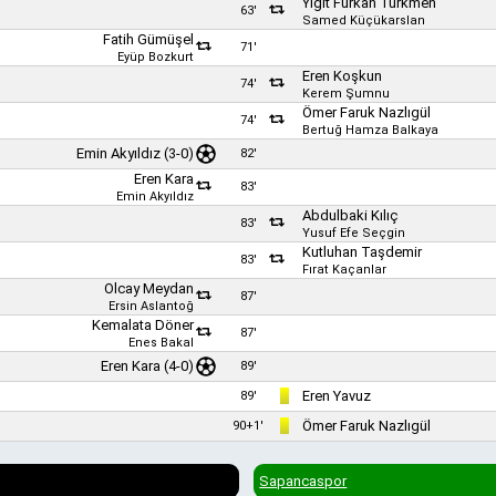
Yiğit Furkan Türkmen
63'
Samed Küçükarslan
Fatih Gümüşel
71'
Eyüp Bozkurt
Eren Koşkun
74'
Kerem Şumnu
Ömer Faruk Nazlıgül
74'
Bertuğ Hamza Balkaya
Emin Akyıldız
(3-0)
82'
Eren Kara
83'
Emin Akyıldız
Abdulbaki Kılıç
83'
Yusuf Efe Seçgin
Kutluhan Taşdemir
83'
Fırat Kaçanlar
Olcay Meydan
87'
Ersin Aslantoğ
Kemalata Döner
87'
Enes Bakal
Eren Kara
(4-0)
89'
Eren Yavuz
89'
Ömer Faruk Nazlıgül
90+1'
Sapancaspor