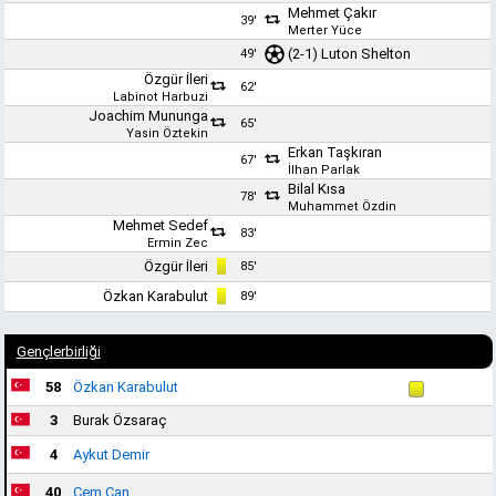
Mehmet Çakır
39'
Merter Yüce
(2-1) Luton Shelton
49'
Özgür İleri
62'
Labinot Harbuzi
Joachim Mununga
65'
Yasin Öztekin
Erkan Taşkıran
67'
İlhan Parlak
Bilal Kısa
78'
Muhammet Özdin
Mehmet Sedef
83'
Ermin Zec
Özgür İleri
85'
Özkan Karabulut
89'
Gençlerbirliği
58
Özkan Karabulut
3
Burak Özsaraç
4
Aykut Demir
40
Cem Can