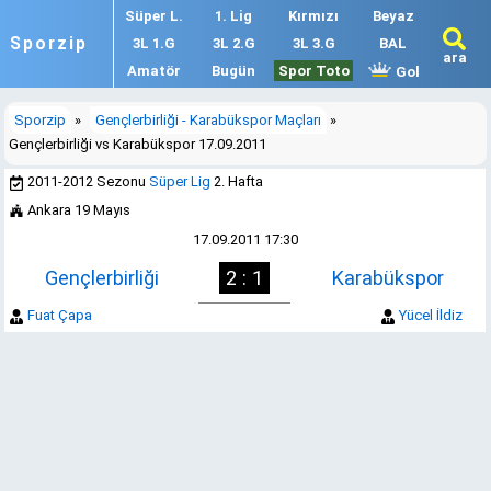
Süper L.
1. Lig
Kırmızı
Beyaz
Sporzip
3L 1.G
3L 2.G
3L 3.G
BAL
ara
Amatör
Bugün
Spor Toto
Gol
Sporzip
»
Gençlerbirliği - Karabükspor Maçları
»
Gençlerbirliği vs Karabükspor 17.09.2011
2011-2012 Sezonu
Süper Lig
2. Hafta
Ankara 19 Mayıs
17.09.2011 17:30
Gençlerbirliği
2 : 1
Karabükspor
Fuat Çapa
Yücel İldiz