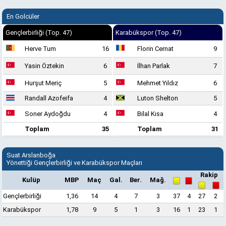
En Golcüler
Gençlerbirliği (Top. 47)
Karabükspor (Top. 47)
Herve Tum
16
Florin Cernat
9
Yasin Öztekin
6
İlhan Parlak
7
Hurşut Meriç
5
Mehmet Yıldız
6
Randall Azofeifa
4
Luton Shelton
5
Soner Aydoğdu
4
Bilal Kısa
4
Toplam
35
Toplam
31
Suat Arslanboğa
Yönettiği Gençlerbirliği ve Karabükspor Maçları
Rakip
Kulüp
MBP
Maç
Gal.
Ber.
Mağ.
Gençlerbirliği
1,36
14
4
7
3
37
4
27
2
Karabükspor
1,78
9
5
1
3
16
1
23
1