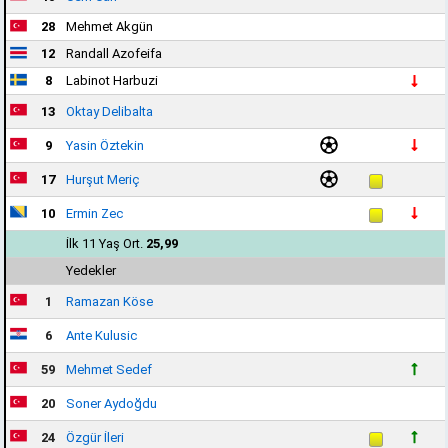
28
Mehmet Akgün
12
Randall Azofeifa
8
Labinot Harbuzi
13
Oktay Delibalta
9
Yasin Öztekin
17
Hurşut Meriç
10
Ermin Zec
İlk 11 Yaş Ort.
25,99
Yedekler
1
Ramazan Köse
6
Ante Kulusic
59
Mehmet Sedef
20
Soner Aydoğdu
24
Özgür İleri