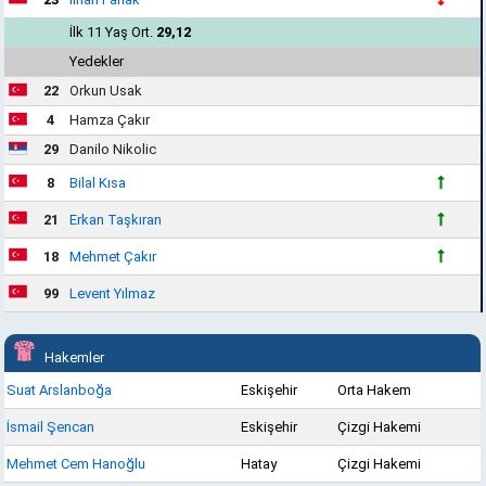
İlk 11 Yaş Ort.
29,12
Yedekler
22
Orkun Usak
4
Hamza Çakır
29
Danilo Nikolic
8
Bilal Kısa
21
Erkan Taşkıran
18
Mehmet Çakır
99
Levent Yılmaz
Hakemler
Suat Arslanboğa
Eskişehir
Orta Hakem
İsmail Şencan
Eskişehir
Çizgi Hakemi
Mehmet Cem Hanoğlu
Hatay
Çizgi Hakemi