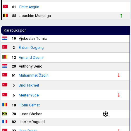
61
Emre Aygün
88
Joachim Mununga
Karabükspor
19
Vjekoslav Tomic
2
Erdem Özgenç
12
Armand Deumi
20
Anthony Seric
61
Muhammet Özdin
5
Birol Hikmet
6
Merter Yüce
10
Florin Cernat
78
Luton Shelton
82
Hocine Ragued
23
İlhan Parlak