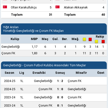
Oltan Karakullukçu
5
Atakan Akkaynak
4
Toplam
31
Toplam
40
Yiğit Arslan
Yönettiği Gençlerbirliği ve Çorum FK Maçları
Rakip
Kulüp
MBP
Maç
Gal.
Ber.
Mağ.
Gençlerbirliği
1,17
6
1
4
1
9
3
14
1
Çorum FK
1,83
6
3
2
1
11
2
11
0
Gençlerbirliği - Çorum Futbol Kulübü Arasındaki Tüm Maçlar
Sezon
Lig
Evsahibi
Sonuç
Misafir
Özet
2024-25
1L
Gençlerbirliği
1 : 2
Çorum FK
2024-25
1L
Çorum FK
1 : 0
Gençlerbirliği
2023-24
1L
Gençlerbirliği
0 : 0
Çorum FK
2023-24
1L
Çorum FK
0 : 1
Gençlerbirliği