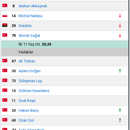
8
Atakan Akkaynak
14
Michal Nalepa
29
Geraldo
79
Ahmet Sağat
İlk 11 Yaş Ort.
29,29
Yedekler
87
Ali Türkan
30
Adem Doğan
73
Süleyman Luş
10
Gökhan Karadeniz
11
Suat Kaya
20
Hakan Barış
48
Ozan Sol