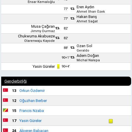
Ensar Kemaloğlu
Eren Aydın
77'
Ahmet İlhan Özek
Hakan Barış
77'
Ahmet Sağat
Musa Çağıran
82'
Jimmy Durmaz
Chukwuma Akabueze
82'
Olarenwaju Kayode
Ozan Sol
88'
Geraldo
Adem Doğan
90+1'
Michal Nalepa
Yasin Güreler
90+4'
Gençlerbirliği
13
Orkun Özdemir
12
Oğuzhan Berber
15
Francis Nzaba
17
Yasin Güreler
24
Alperen Babacan