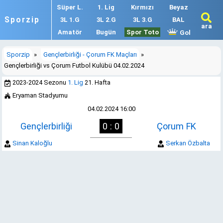
Süper L.
1. Lig
Kırmızı
Beyaz
Sporzip
3L 1.G
3L 2.G
3L 3.G
BAL
ara
Amatör
Bugün
Spor Toto
Gol
Sporzip
»
Gençlerbirliği - Çorum FK Maçları
»
Gençlerbirliği vs Çorum Futbol Kulübü 04.02.2024
2023-2024 Sezonu
1. Lig
21. Hafta
Eryaman Stadyumu
04.02.2024 16:00
Gençlerbirliği
0 : 0
Çorum FK
Sinan Kaloğlu
Serkan Özbalta