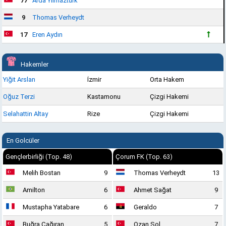
77
Arda Yılmaztürk
9
Thomas Verheydt
17
Eren Aydın
Hakemler
Yiğit Arslan
İzmir
Orta Hakem
Oğuz Terzi
Kastamonu
Çizgi Hakemi
Selahattin Altay
Rize
Çizgi Hakemi
En Golcüler
Gençlerbirliği (Top. 48)
Çorum FK (Top. 63)
Melih Bostan
9
Thomas Verheydt
13
Amilton
6
Ahmet Sağat
9
Mustapha Yatabare
6
Geraldo
7
Buğra Çağıran
5
Ozan Sol
7