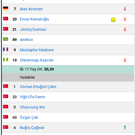
7
Aias Aosman
20
Ensar Kemaloğlu
21
Jimmy Durmaz
89
Amilton
9
Mustapha Yatabare
10
Olarenwaju Kayode
İlk 11 Yaş Ort.
30,39
Yedekler
1
Osman Ertuğrul Çetin
23
Yiğit Efe Demir
5
Shaocong Wu
60
Özgür Çek
6
Buğra Çağıran