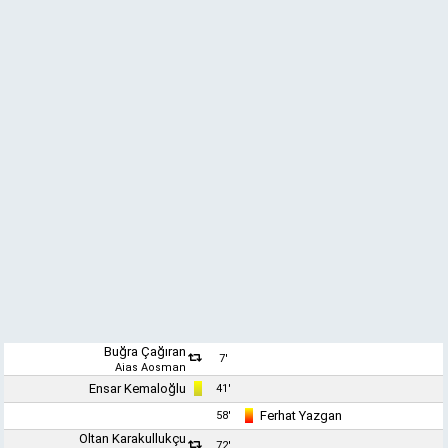
Buğra Çağıran
7'
Aias Aosman
Ensar Kemaloğlu
41'
Ferhat Yazgan
58'
Oltan Karakullukçu
72'