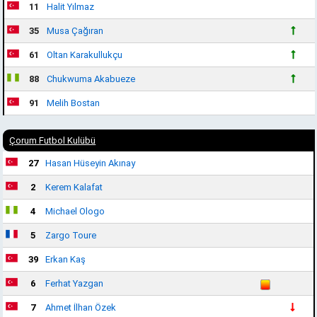
11
Halit Yılmaz
35
Musa Çağıran
61
Oltan Karakullukçu
88
Chukwuma Akabueze
91
Melih Bostan
Çorum Futbol Kulübü
27
Hasan Hüseyin Akınay
2
Kerem Kalafat
4
Michael Ologo
5
Zargo Toure
39
Erkan Kaş
6
Ferhat Yazgan
7
Ahmet İlhan Özek