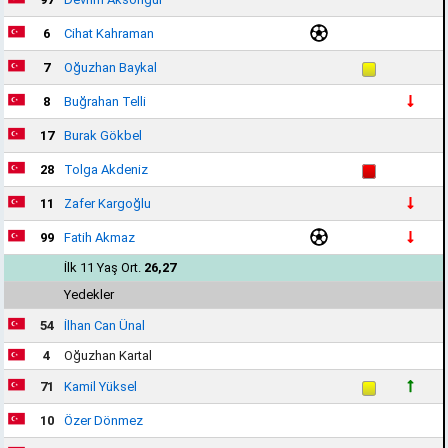
6
Cihat Kahraman
7
Oğuzhan Baykal
8
Buğrahan Telli
17
Burak Gökbel
28
Tolga Akdeniz
11
Zafer Kargoğlu
99
Fatih Akmaz
İlk 11 Yaş Ort.
26,27
Yedekler
54
İlhan Can Ünal
4
Oğuzhan Kartal
71
Kamil Yüksel
10
Özer Dönmez