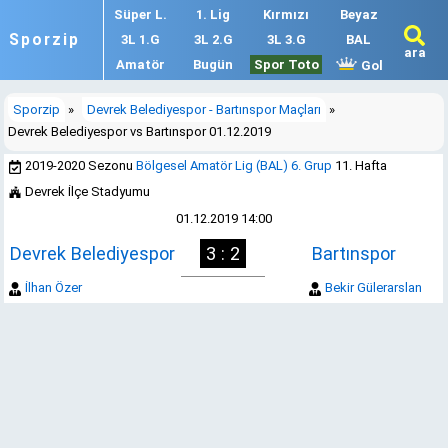
Süper L.
1. Lig
Kırmızı
Beyaz
Sporzip
3L 1.G
3L 2.G
3L 3.G
BAL
ara
Amatör
Bugün
Spor Toto
Gol
Sporzip
»
Devrek Belediyespor - Bartınspor Maçları
»
Devrek Belediyespor vs Bartınspor 01.12.2019
2019-2020 Sezonu
Bölgesel Amatör Lig (BAL) 6. Grup
11. Hafta
Devrek İlçe Stadyumu
01.12.2019 14:00
Devrek Belediyespor
3 : 2
Bartınspor
İlhan Özer
Bekir Gülerarslan