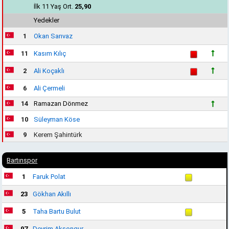
İlk 11 Yaş Ort.
25,90
Yedekler
1
Okan Sarıvaz
11
Kasım Kılıç
2
Ali Koçaklı
6
Ali Çermeli
14
Ramazan Dönmez
10
Süleyman Köse
9
Kerem Şahintürk
Bartınspor
1
Faruk Polat
23
Gökhan Akıllı
5
Taha Bartu Bulut
97
Devrim Aksongur