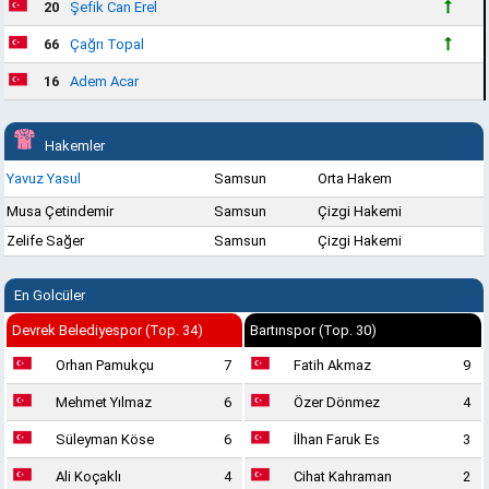
20
Şefik Can Erel
66
Çağrı Topal
16
Adem Acar
Hakemler
Yavuz Yasul
Samsun
Orta Hakem
Musa Çetindemir
Samsun
Çizgi Hakemi
Zelife Sağer
Samsun
Çizgi Hakemi
En Golcüler
Devrek Belediyespor (Top. 34)
Bartınspor (Top. 30)
Orhan Pamukçu
7
Fatih Akmaz
9
Mehmet Yılmaz
6
Özer Dönmez
4
Süleyman Köse
6
İlhan Faruk Es
3
Ali Koçaklı
4
Cihat Kahraman
2