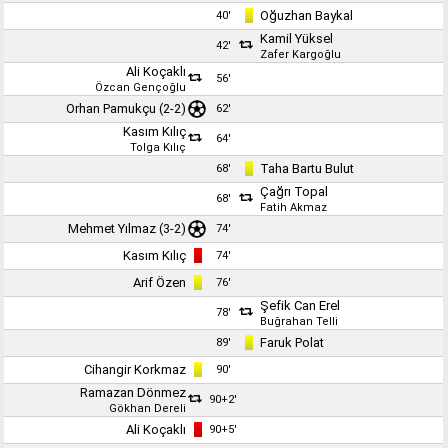
Oğuzhan Baykal
40'
Kamil Yüksel
42'
Zafer Kargoğlu
Ali Koçaklı
56'
Özcan Gençoğlu
Orhan Pamukçu
(2-2)
62'
Kasım Kılıç
64'
Tolga Kılıç
Taha Bartu Bulut
68'
Çağrı Topal
68'
Fatih Akmaz
Mehmet Yılmaz
(3-2)
74'
Kasım Kılıç
74'
Arif Özen
76'
Şefik Can Erel
78'
Buğrahan Telli
Faruk Polat
89'
Cihangir Korkmaz
90'
Ramazan Dönmez
90+2'
Gökhan Dereli
Ali Koçaklı
90+5'