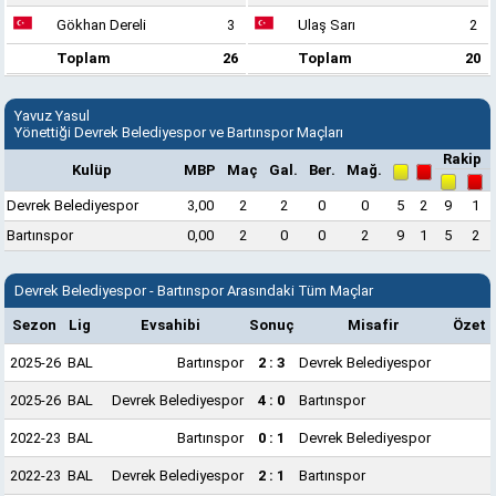
Gökhan Dereli
3
Ulaş Sarı
2
Toplam
26
Toplam
20
Yavuz Yasul
Yönettiği Devrek Belediyespor ve Bartınspor Maçları
Rakip
Kulüp
MBP
Maç
Gal.
Ber.
Mağ.
Devrek Belediyespor
3,00
2
2
0
0
5
2
9
1
Bartınspor
0,00
2
0
0
2
9
1
5
2
Devrek Belediyespor - Bartınspor Arasındaki Tüm Maçlar
Sezon
Lig
Evsahibi
Sonuç
Misafir
Özet
2025-26
BAL
Bartınspor
2 : 3
Devrek Belediyespor
2025-26
BAL
Devrek Belediyespor
4 : 0
Bartınspor
2022-23
BAL
Bartınspor
0 : 1
Devrek Belediyespor
2022-23
BAL
Devrek Belediyespor
2 : 1
Bartınspor