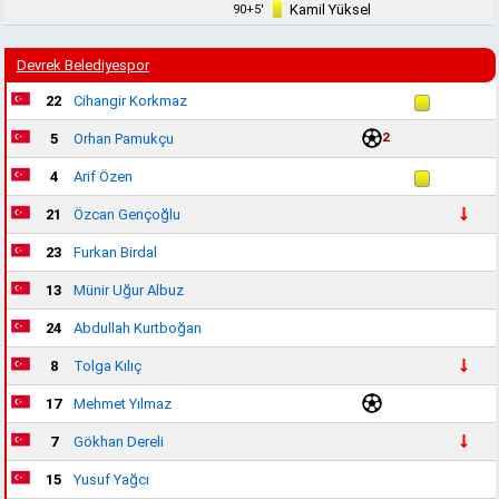
Kamil Yüksel
90+5'
Devrek Belediyespor
22
Cihangir Korkmaz
2
5
Orhan Pamukçu
4
Arif Özen
21
Özcan Gençoğlu
23
Furkan Birdal
13
Münir Uğur Albuz
24
Abdullah Kurtboğan
8
Tolga Kılıç
17
Mehmet Yılmaz
7
Gökhan Dereli
15
Yusuf Yağcı