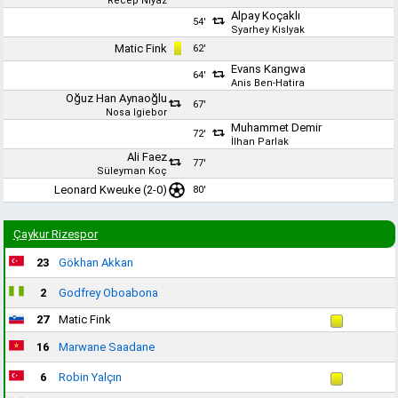
Recep Niyaz
Alpay Koçaklı
54'
Syarhey Kislyak
Matic Fink
62'
Evans Kangwa
64'
Anis Ben-Hatira
Oğuz Han Aynaoğlu
67'
Nosa Igiebor
Muhammet Demir
72'
İlhan Parlak
Ali Faez
77'
Süleyman Koç
Leonard Kweuke
(2-0)
80'
Çaykur Rizespor
23
Gökhan Akkan
2
Godfrey Oboabona
27
Matic Fink
16
Marwane Saadane
6
Robin Yalçın