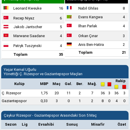
Leonard Kweuke
16
Nabil Ghilas
8
Evans Kangwa
4
Recep Niyaz
6
İlhan Parlak
4
Jakob Jantscher
5
Marwane Saadane
4
Orkan Çınar
3
Anis Ben-Hatira
2
Patryk Tuszynski
4
Toplam
21
Toplam
35
Yaşar Kemal Uğurlu
Yönettiği Ç. Rizespor ve Gaziantepspor Maçları
Rakip
Kulüp
MBP
Maç
Gal.
Ber.
Mağ.
Ç. Rizespor
1,75
20
11
2
7
36
3
36
3
Gaziantepspor
0,33
3
0
1
2
8
0
4
0
Çaykur Rizespor - Gaziantepspor Arasındaki Son 5 Maç
Sezon
Lig
Evsahibi
Sonuç
Misafir
Özet