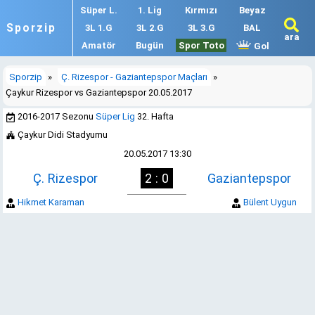
Süper L.
1. Lig
Kırmızı
Beyaz
Sporzip
3L 1.G
3L 2.G
3L 3.G
BAL
ara
Amatör
Bugün
Spor Toto
Gol
Sporzip
»
Ç. Rizespor - Gaziantepspor Maçları
»
Çaykur Rizespor vs Gaziantepspor 20.05.2017
2016-2017 Sezonu
Süper Lig
32. Hafta
Çaykur Didi Stadyumu
20.05.2017 13:30
Ç. Rizespor
2 : 0
Gaziantepspor
Hikmet Karaman
Bülent Uygun