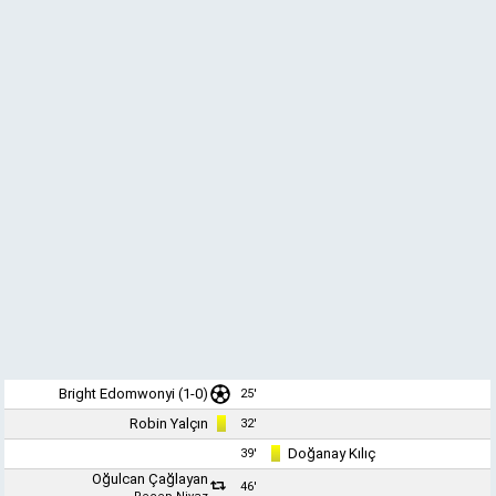
Bright Edomwonyi (1-0)
25'
Robin Yalçın
32'
Doğanay Kılıç
39'
Oğulcan Çağlayan
46'