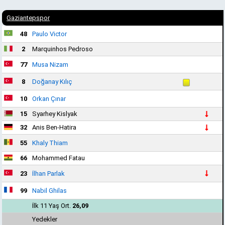
Gaziantepspor
48
Paulo Victor
2
Marquinhos Pedroso
77
Musa Nizam
8
Doğanay Kılıç
10
Orkan Çınar
15
Syarhey Kislyak
32
Anis Ben-Hatira
55
Khaly Thiam
66
Mohammed Fatau
23
İlhan Parlak
99
Nabil Ghilas
İlk 11 Yaş Ort.
26,09
Yedekler