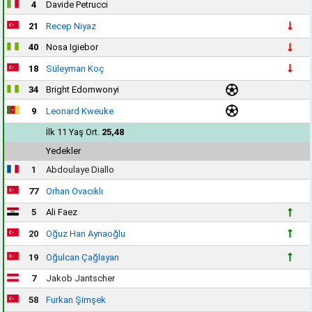
4
Davide Petrucci
21
Recep Niyaz
40
Nosa Igiebor
18
Süleyman Koç
34
Bright Edomwonyi
9
Leonard Kweuke
İlk 11 Yaş Ort.
25,48
Yedekler
1
Abdoulaye Diallo
77
Orhan Ovacıklı
5
Ali Faez
20
Oğuz Han Aynaoğlu
19
Oğulcan Çağlayan
7
Jakob Jantscher
58
Furkan Şimşek