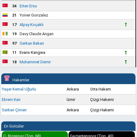
34
Erten Ersu
21
Yoiver Gonzalez
17
Alpay Koçaklı
19
Davy Claude Angan
97
Serkan Bakan
11
Evans Kangwa
18
Muhammet Demir
Hakemler
Yaşar Kemal Uğurlu
Ankara
Orta Hakem
Ekrem Kan
İzmir
Çizgi Hakemi
Serkan Çimen
Ankara
Çizgi Hakemi
En Golcüler
Ç. Rizespor (Top. 68)
Gaziantepspor (Top. 40)