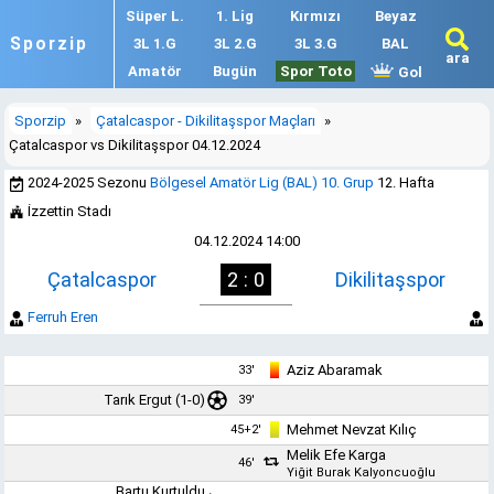
Süper L.
1. Lig
Kırmızı
Beyaz
Sporzip
3L 1.G
3L 2.G
3L 3.G
BAL
ara
Amatör
Bugün
Spor Toto
Gol
Sporzip
»
Çatalcaspor - Dikilitaşspor Maçları
»
Çatalcaspor vs Dikilitaşspor 04.12.2024
2024-2025 Sezonu
Bölgesel Amatör Lig (BAL) 10. Grup
12. Hafta
İzzettin Stadı
04.12.2024 14:00
Çatalcaspor
2 : 0
Dikilitaşspor
Ferruh Eren
Aziz Abaramak
33'
Tarık Ergut
(1-0)
39'
Mehmet Nevzat Kılıç
45+2'
Melik Efe Karga
46'
Yiğit Burak Kalyoncuoğlu
Bartu Kurtuldu