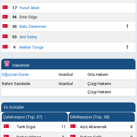
17
Yusuf Akan
94
Emir Silgu
30
Batu Zerenman
53
Anıl Güleç
9
Berker Tonga
Hakemler
Oğuzcan Duran
İstanbul
Orta Hakem
Rahim Sarıdede
İstanbul
Çizgi Hakemi
Çizgi Hakemi
En Golcüler
Çatalcaspor (Top. 37)
Dikilitaşspor (Top. 38)
Tarık Ergut
11
Aziz Abaramak
8