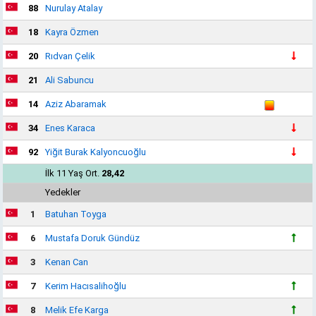
88
Nurulay Atalay
18
Kayra Özmen
20
Rıdvan Çelik
21
Ali Sabuncu
14
Aziz Abaramak
34
Enes Karaca
92
Yiğit Burak Kalyoncuoğlu
İlk 11 Yaş Ort.
28,42
Yedekler
1
Batuhan Toyga
6
Mustafa Doruk Gündüz
3
Kenan Can
7
Kerim Hacısalihoğlu
8
Melik Efe Karga