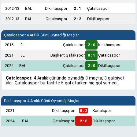
2012-13
BAL
Dikilitaşspor
2 : 1
Çatalcaspor
2012-13
BAL
Çatalcaspor
2 : 2
Dikilitaşspor
Çatalcaspor 4 Aralık Günü Oynadığı Maçlar
2016
3L
Çatalcaspor
2 : 0
Kırıkhanspor
2021
3L
Başkent Şafakspor
0 : 1
Çatalcaspor
2024
BAL
Çatalcaspor
2 : 0
Dikilitaşspor
Çatalcaspor
, 4 Aralık gününde oynadığı 3 maçta; 3 galibiyet
aldı. Çatalcaspor bu tarihte 5 gol atarken hiç gol yemedi.
Dikilitaşspor 4 Aralık Günü Oynadığı Maçlar
2021
Dikilitaşspor
0 : 2
Kartalspor
2024
BAL
Çatalcaspor
2 : 0
Dikilitaşspor