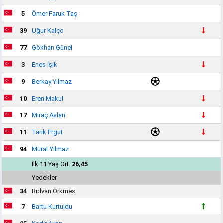
5
Ömer Faruk Taş
39
Uğur Kalço
77
Gökhan Günel
3
Enes İşik
9
Berkay Yılmaz
10
Eren Makul
17
Miraç Aslan
11
Tarık Ergut
94
Murat Yılmaz
İlk 11 Yaş Ort.
26,45
Yedekler
34
Rıdvan Örkmes
7
Bartu Kurtuldu