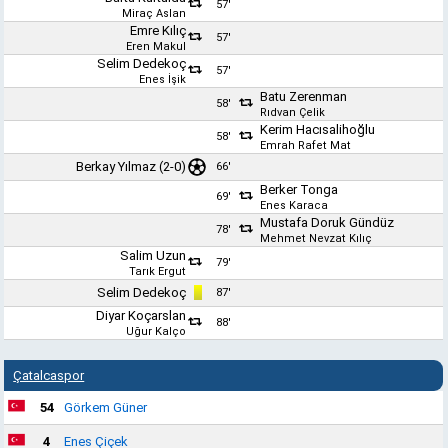
57'
Miraç Aslan
Emre Kılıç
57'
Eren Makul
Selim Dedekoç
57'
Enes İşik
Batu Zerenman
58'
Rıdvan Çelik
Kerim Hacısalihoğlu
58'
Emrah Rafet Mat
Berkay Yılmaz
(2-0)
66'
Berker Tonga
69'
Enes Karaca
Mustafa Doruk Gündüz
78'
Mehmet Nevzat Kılıç
Salim Uzun
79'
Tarık Ergut
Selim Dedekoç
87'
Diyar Koçarslan
88'
Uğur Kalço
Çatalcaspor
54
Görkem Güner
4
Enes Çiçek