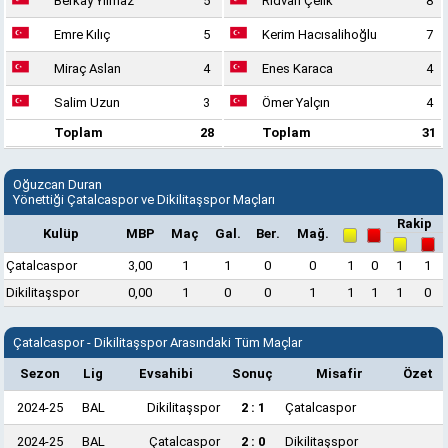
Berkay Yılmaz
5
Rıdvan Çelik
8
Emre Kılıç
5
Kerim Hacısalihoğlu
7
Miraç Aslan
4
Enes Karaca
4
Salim Uzun
3
Ömer Yalçın
4
Toplam
28
Toplam
31
Oğuzcan Duran
Yönettiği Çatalcaspor ve Dikilitaşspor Maçları
Rakip
Kulüp
MBP
Maç
Gal.
Ber.
Mağ.
Çatalcaspor
3,00
1
1
0
0
1
0
1
1
Dikilitaşspor
0,00
1
0
0
1
1
1
1
0
Çatalcaspor - Dikilitaşspor Arasındaki Tüm Maçlar
Sezon
Lig
Evsahibi
Sonuç
Misafir
Özet
2024-25
BAL
Dikilitaşspor
2 : 1
Çatalcaspor
2024-25
BAL
Çatalcaspor
2 : 0
Dikilitaşspor