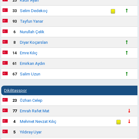
25
Kadir Ayan
33
Selim Dedekoç
93
Tayfun Yanar
6
Nurullah Çelik
8
Diyar Koçarslan
14
Emre Kılıç
61
Emirkan Aydın
67
Salim Uzun
Dikilitaşspor
23
Özhan Celep
77
Emrah Rafet Mat
4
Mehmet Nevzat Kılıç
5
Yıldıray Uyar