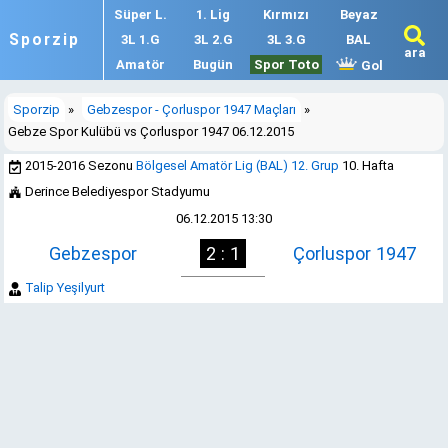
Süper L.
1. Lig
Kırmızı
Beyaz
Sporzip
3L 1.G
3L 2.G
3L 3.G
BAL
ara
Amatör
Bugün
Spor Toto
Gol
Sporzip
»
Gebzespor - Çorluspor 1947 Maçları
»
Gebze Spor Kulübü vs Çorluspor 1947 06.12.2015
2015-2016 Sezonu
Bölgesel Amatör Lig (BAL) 12. Grup
10. Hafta
Derince Belediyespor Stadyumu
06.12.2015 13:30
Gebzespor
2 : 1
Çorluspor 1947
Talip Yeşilyurt