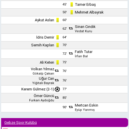
Tamer Erbaş
45'
Mehmet Albayrak
50'
Aykut Aslan
60'
Sinan Cındık
62'
Vedat Kuru
İdris Demir
64'
Semih Kaplan
70'
Fatih Tutar
72'
İrfan Bal
Ali Keten
75'
Volkan Yılmaz
76'
Gökalp Çakan
Uğur Can
76'
Yiğitali Bayrak
Kerem Gülmez
(2-1)
77'
Ömer Güncü
85'
Furkan Aydoğdu
Mertcan Eskin
90'
Eyüp Yanmış
Gebze Spor Kulübü