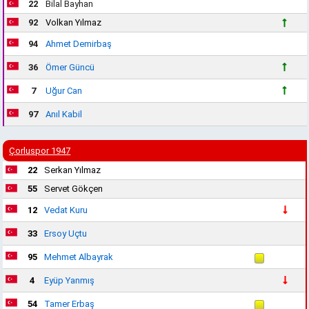
22
Bilal Bayhan
92
Volkan Yılmaz
94
Ahmet Demirbaş
36
Ömer Güncü
7
Uğur Can
97
Anıl Kabil
Çorluspor 1947
22
Serkan Yılmaz
55
Servet Gökçen
12
Vedat Kuru
33
Ersoy Uçtu
95
Mehmet Albayrak
4
Eyüp Yanmış
54
Tamer Erbaş