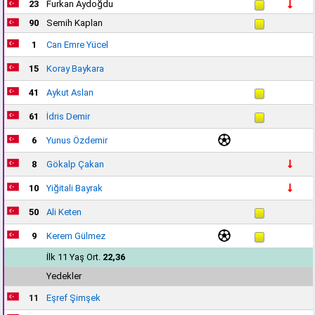
23
Furkan Aydoğdu
90
Semih Kaplan
1
Can Emre Yücel
15
Koray Baykara
41
Aykut Aslan
61
İdris Demir
6
Yunus Özdemir
8
Gökalp Çakan
10
Yiğitali Bayrak
50
Ali Keten
9
Kerem Gülmez
İlk 11 Yaş Ort.
22,36
Yedekler
11
Eşref Şimşek