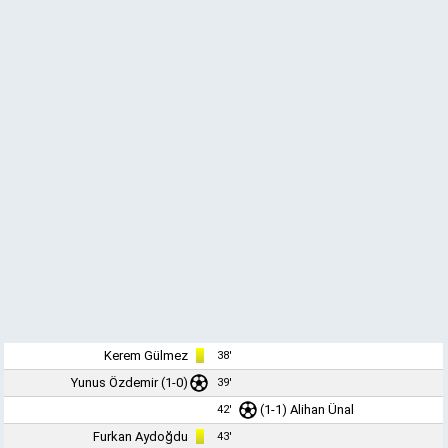
Kerem Gülmez
38'
Yunus Özdemir
(1-0)
39'
(1-1)
Alihan Ünal
42'
Furkan Aydoğdu
43'