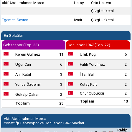
Akif Abdurrahman Morca
Hatay
Orta Hakem
Çizgi Hakemi
Egemen Savran
İzmir
Çizgi Hakemi
En Golcüler
Gebzespor (Top. 33)
Çorluspor 1947 (Top. 22)
Kerem Gülmez
11
Ufuk Koç
5
Uğur Can
6
Fatih Yorulmaz
2
Anıl Kabil
3
İrfan Bal
2
Yunus Özdemir
3
Kutay Kurt
2
Onur Çubukçu
2
Gökalp Çakan
2
Toplam
13
Toplam
25
Akif Abdurrahman Morca
Yönettiği Gebzespor ve Çorluspor 1947 Maçları
Rakip