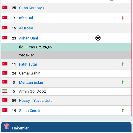
25
Okan Karabıyık
7
İrfan Bal
15
Ali Köse
23
Alihan Ünal
İlk 11 Yaş Ort.
26,89
Yedekler
11
Fatih Tutar
24
Cemal Şahin
3
Mertcan Eskin
5
Armin Gol Dooz
59
Hüseyin Yavuz Usta
19
Sinan Cındık
Hakemler