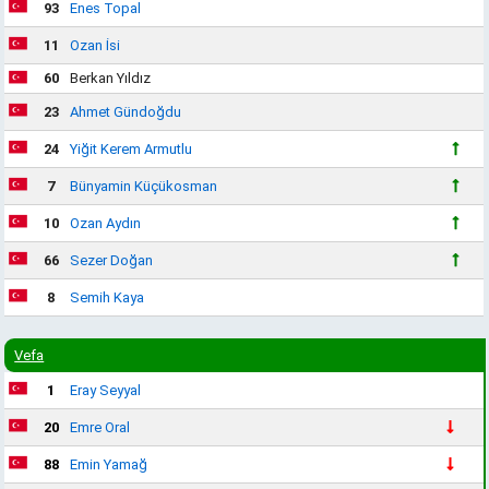
93
Enes Topal
11
Ozan İsi
60
Berkan Yıldız
23
Ahmet Gündoğdu
24
Yiğit Kerem Armutlu
7
Bünyamin Küçükosman
10
Ozan Aydın
66
Sezer Doğan
8
Semih Kaya
Vefa
1
Eray Seyyal
20
Emre Oral
88
Emin Yamağ