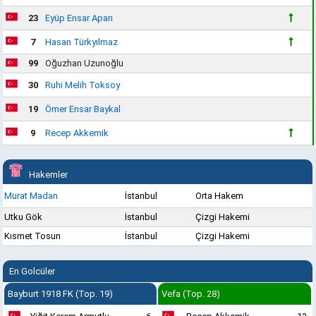
23
Eyüp Ensar Aparı
7
Hasan Türkyılmaz
99
Oğuzhan Uzunoğlu
30
Ruhi Melih Toksoy
19
Ömer Ensar Baykal
9
Recep Akkemik
Hakemler
Murat Madan
İstanbul
Orta Hakem
Utku Gök
İstanbul
Çizgi Hakemi
Kısmet Tosun
İstanbul
Çizgi Hakemi
En Golcüler
Bayburt 1918 FK (Top. 19)
Vefa (Top. 28)