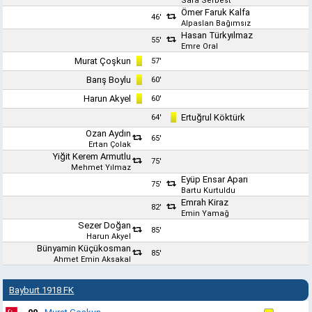
Safa Serbest
Ömer Faruk Kalfa
46'
Alpaslan Bağımsız
Hasan Türkyılmaz
55'
Emre Oral
Murat Çoşkun
57'
Barış Boylu
60'
Harun Akyel
60'
Ertuğrul Köktürk
64'
Ozan Aydın
65'
Ertan Çolak
Yiğit Kerem Armutlu
75'
Mehmet Yılmaz
Eyüp Ensar Aparı
75'
Bartu Kurtuldu
Emrah Kiraz
82'
Emin Yamağ
Sezer Doğan
85'
Harun Akyel
Bünyamin Küçükosman
85'
Ahmet Emin Aksakal
Bayburt 1918 FK