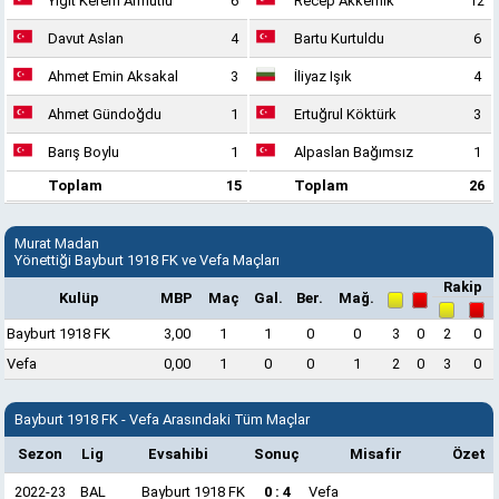
Yiğit Kerem Armutlu
6
Recep Akkemik
12
Davut Aslan
4
Bartu Kurtuldu
6
Ahmet Emin Aksakal
3
İliyaz Işık
4
Ahmet Gündoğdu
1
Ertuğrul Köktürk
3
Barış Boylu
1
Alpaslan Bağımsız
1
Toplam
15
Toplam
26
Murat Madan
Yönettiği Bayburt 1918 FK ve Vefa Maçları
Rakip
Kulüp
MBP
Maç
Gal.
Ber.
Mağ.
Bayburt 1918 FK
3,00
1
1
0
0
3
0
2
0
Vefa
0,00
1
0
0
1
2
0
3
0
Bayburt 1918 FK - Vefa Arasındaki Tüm Maçlar
Sezon
Lig
Evsahibi
Sonuç
Misafir
Özet
2022-23
BAL
Bayburt 1918 FK
0 : 4
Vefa