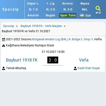
Süper L.
1. Lig
Kırmızı
Beyaz
Sporzip
3L 1.G
3L 2.G
3L 3.G
BAL
ara
Amatör
Bugün
Spor Toto
Gol
Sporzip
»
Bayburt 1918 FK - Vefa Maçları
»
Bayburt 1918 FK vs Vefa 31.10.2021
2021-2022 Sezonu
Bölgesel Amatör Lig (BAL) 6. Bölge 2. Grup
1. Hafta
Kağıthane Belediyesi Nurtepe Stadı
31.10.2021 14:00
Bayburt 1918 FK
2 : 0
Vefa
Temel Altuntaş
Kadir Eren Sayar