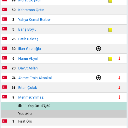
99
Murat Çoşkun
69
Kahraman Çetin
3
Yahya Kemal Berber
5
Barış Boylu
25
Fatih Bektaş
80
İlker Gazioğlu
6
Harun Akyel
20
Davut Aslan
74
Ahmet Emin Aksakal
61
Ertan Çolak
9
Mehmet Yılmaz
İlk 11 Yaş Ort.
27,60
Yedekler
1
Fırat Örs