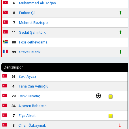
6
Muhammed Ali Doğan
8
Furkan Çil
7
Mehmet Boztepe
11
Sedat Şahintürk
80
Foxi Kethevoama
99
Steve Beleck
Denizlispor
61
Zeki Ayvaz
4
Taha Can Velioğlu
29
Cenk Güvenç
34
Alperen Babacan
7
Ziya Alkurt
8
Cihan Özkaymak