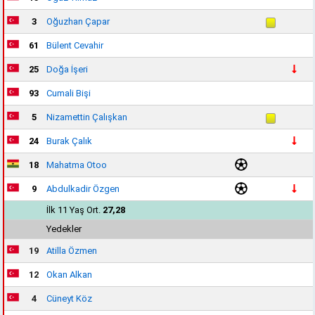
3
Oğuzhan Çapar
61
Bülent Cevahir
25
Doğa İşeri
93
Cumali Bişi
5
Nizamettin Çalışkan
24
Burak Çalık
18
Mahatma Otoo
9
Abdulkadir Özgen
İlk 11 Yaş Ort.
27,28
Yedekler
19
Atilla Özmen
12
Okan Alkan
4
Cüneyt Köz