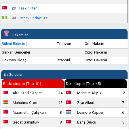
23
Taşkın İlter
99
Patrick Friday Eze
Hakemler
Bülent Birincioğlu
Trabzon
Orta Hakem
Serkan Gençerler
Çizgi Hakemi
Gökmen Olgaç
İstanbul
Çizgi Hakemi
En Golcüler
Balıkesirspor (Top. 61)
Denizlispor (Top. 45)
Abdulkadir Özgen
14
Mehmet Akyüz
12
Mahatma Otoo
13
Ziya Alkurt
7
Nizamettin Çalışkan
8
Leandro Kappel
6
Sedat Şahintürk
8
Bariş Örücü
5