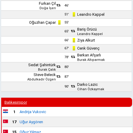
Furkan Çil
46'
Doğa İşeri
Leandro Kappel
51'
Oğuzhan Çapar
55'
Bariş Örücü
65'
Leandro Kappel
Ziya Alkurt
66'
Cenk Güvenç
67'
Berkan Afşarlı
78'
Burak Altıparmak
Sedat Şahintürk
80'
Burak Çalık
Steve Beleck
87'
Abdulkadir Özgen
Darko Lazic
90'
Cihan Özkaymak
Balıkesirspor
1
Andrija Vukovic
17
Uğur Aygören
15
Oğuz Yılmaz