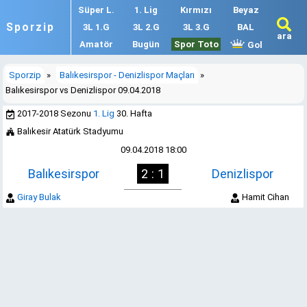
Süper L.
1. Lig
Kırmızı
Beyaz
Sporzip
3L 1.G
3L 2.G
3L 3.G
BAL
ara
Amatör
Bugün
Spor Toto
Gol
Sporzip
»
Balıkesirspor - Denizlispor Maçları
»
Balıkesirspor vs Denizlispor 09.04.2018
2017-2018 Sezonu
1. Lig
30. Hafta
Balıkesir Atatürk Stadyumu
09.04.2018 18:00
Balıkesirspor
2 : 1
Denizlispor
Giray Bulak
Hamit Cihan