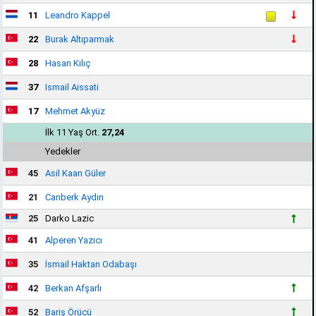
11
Leandro Kappel
22
Burak Altıparmak
28
Hasan Kılıç
37
Ismail Aissati
17
Mehmet Akyüz
İlk 11 Yaş Ort.
27,24
Yedekler
45
Asil Kaan Güler
21
Canberk Aydın
25
Darko Lazic
41
Alperen Yazıcı
35
İsmail Haktan Odabaşı
42
Berkan Afşarlı
52
Bariş Örücü