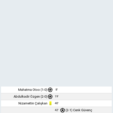
Mahatma Otoo
(1-0)
8'
Abdulkadir Özgen
(2-0)
19'
Nizamettin Çalışkan
40'
(2-1)
Cenk Güvenç
42'