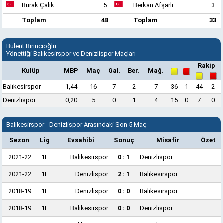
Burak Çalık
5
Berkan Afşarlı
3
Toplam
48
Toplam
33
Bülent Birincioğlu
Yönettiği Balıkesirspor ve Denizlispor Maçları
Rakip
Kulüp
MBP
Maç
Gal.
Ber.
Mağ.
Balıkesirspor
1,44
16
7
2
7
36
1
44
2
Denizlispor
0,20
5
0
1
4
15
0
7
0
Balıkesirspor - Denizlispor Arasındaki Son 5 Maç
Sezon
Lig
Evsahibi
Sonuç
Misafir
Özet
2021-22
1L
Balıkesirspor
0 : 1
Denizlispor
2021-22
1L
Denizlispor
2 : 1
Balıkesirspor
2018-19
1L
Denizlispor
0 : 0
Balıkesirspor
2018-19
1L
Balıkesirspor
0 : 0
Denizlispor