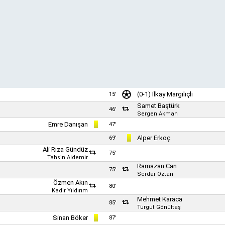
(0-1) İlkay Margılıçlı
15'
Samet Baştürk
46'
Sergen Akman
Emre Danışan
47'
Alper Erkoç
69'
Ali Rıza Gündüz
75'
Tahsin Aldemir
Ramazan Can
75'
Serdar Öztan
Özmen Akın
80'
Kadir Yıldırım
Mehmet Karaca
85'
Turgut Gönültaş
Sinan Böker
87'