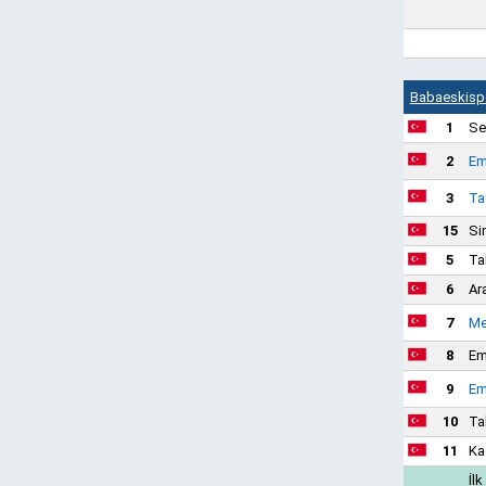
Babaeskisp
1
Se
2
Em
3
Ta
15
Si
5
Ta
6
Ar
7
Me
8
Em
9
Em
10
Ta
11
Ka
İlk