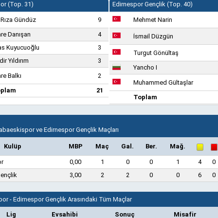
or (Top. 31)
Edirnespor Gençlik (Top. 40)
i Rıza Gündüz
9
Mehmet Narin
re Danışan
4
İsmail Düzgün
as Kuyucuoğlu
3
Turgut Gönültaş
dir Yıldırım
3
Yancho I
re Balkı
2
Muhammed Gültaşlar
oplam
21
Toplam
Babaeskispor ve Edirnespor Gençlik Maçları
Kulüp
MBP
Maç
Gal.
Ber.
Mağ.
or
0,00
1
0
0
1
4
0
ençlik
3,00
2
2
0
0
6
0
or - Edirnespor Gençlik Arasındaki Tüm Maçlar
Lig
Evsahibi
Sonuç
Misafir