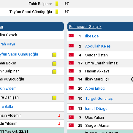
Tahir Balpınar
89'
Tayfun Sabri Gümüşoğlu
89'
or
Edirnespor Gençlik
lim Özbek
1
İlke Ege
rah Kaya
2
Abdullah Keleş
yfun Sabri Gümüşoğlu
4
Serdar Öztan
nan Böker
17
Emre Emrah Yılmaz
hir Balpınar
3
Hasan Akkaya
as Kuyucuoğlu
14
İlkay Margılıçlı
tin Erdem
20
Alper Erkoç
re Danışan
10
Turgut Gönültaş
re Balkı
18
İsmail Düzgün
hsin Aldemir
7
Ulaş Yalçın
dir Yıldırım
25
Sergen Akman
 11 Yaş Ort.
22,31