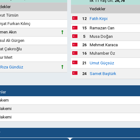
İlk 11 Yaş Ort.
26,76
dekler
Yedekler
kut Türsün
12
Fatih Kirpi
rşat Furkan Kılınç
15
Ramazan Can
men Akın
5
Musa Doğan
sul Ali Gürgen
26
Mehmet Karaca
at Çakıroğlu
16
Muhamber Öz
ur Mert
21
Umut Güçsüz
i Rıza Gündüz
24
Samet Baştürk
ler
Hakem
Hakemi
Hakemi
r