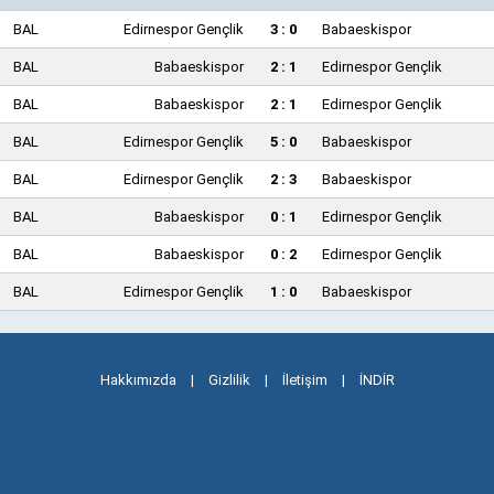
BAL
Edirnespor Gençlik
3 : 0
Babaeskispor
BAL
Babaeskispor
2 : 1
Edirnespor Gençlik
BAL
Babaeskispor
2 : 1
Edirnespor Gençlik
BAL
Edirnespor Gençlik
5 : 0
Babaeskispor
BAL
Edirnespor Gençlik
2 : 3
Babaeskispor
BAL
Babaeskispor
0 : 1
Edirnespor Gençlik
BAL
Babaeskispor
0 : 2
Edirnespor Gençlik
BAL
Edirnespor Gençlik
1 : 0
Babaeskispor
Hakkımızda
|
Gizlilik
|
İletişim
|
İNDİR