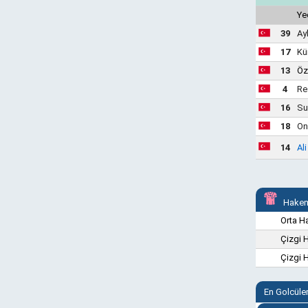
Ye
39
Ay
17
Kü
13
Öz
4
Re
16
Su
18
On
14
Al
Hakem
Orta 
Çizgi 
Çizgi 
En Golcüle