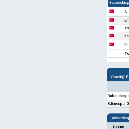
Babaeskisp
Al
Em
Ar
Ka
Em
T
Yönettiği 
Babaeskisp
Edirnespor G
Babaeskisp
Sezon