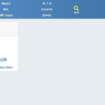
Beyaz
3L 1.G
BAL
Amatör
ara
Şamp.
Asist
çlik
asır Belci