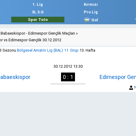
1. Lig
Kırmızı
3L 3.G
Pro Lig
Spor Toto
Gol
Babaeskispor - Edirnespor Gençlik Maçları
»
r vs Edirnespor Gençlik 30.12.2012
13 Sezonu
Bölgesel Amatör Lig (BAL) 11. Grup
13. Hafta
30.12.2012 13:30
abaeskispor
0 : 1
Edirnespor Gen
N