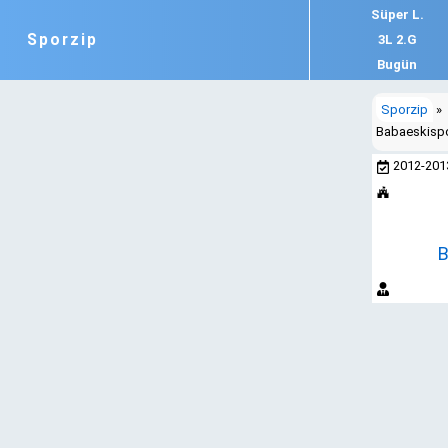
Süper L.
Sporzip
3L 2.G
Bugün
Sporzip
»
Babaeskispo
2012-20
B