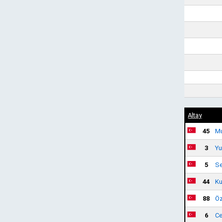
Altay
45
Mu
3
Yu
5
Se
44
Ku
88
Öz
6
Ce