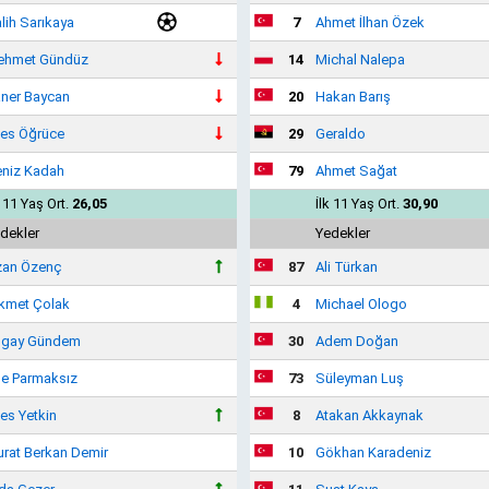
lih Sarıkaya
7
Ahmet İlhan Özek
ehmet Gündüz
14
Michal Nalepa
ner Baycan
20
Hakan Barış
es Öğrüce
29
Geraldo
niz Kadah
79
Ahmet Sağat
k 11 Yaş Ort.
26,05
İlk 11 Yaş Ort.
30,90
dekler
Yedekler
an Özenç
87
Ali Türkan
kmet Çolak
4
Michael Ologo
ugay Gündem
30
Adem Doğan
e Parmaksız
73
Süleyman Luş
es Yetkin
8
Atakan Akkaynak
rat Berkan Demir
10
Gökhan Karadeniz