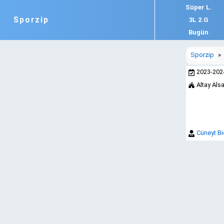
Süper L.
Sporzip
3L 2.G
Bugün
Sporzip
»
2023-20
Altay Al
Cüneyt Bi