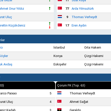
da Gezer
11
Suat Kaya
hmet Onur Yıldız
77
Arda Yılmaztürk
rat Uluç
9
Thomas Verheydt
rettin Küçükdeniz
17
Eren Aydın
ler
vcı
İstanbul
Orta Hakem
Söyler
Konya
Çizgi Hakemi
uk Avdaş
Eskişehir
Çizgi Hakemi
r
20)
Çorum FK (Top. 63)
arco Paixao
5
Thomas Verheydt
urat Uluç
4
Ahmet Sağat
eniz Kadah
3
Geraldo