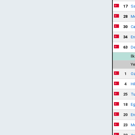
17
Sa
28
M
30
Ca
34
En
63
De
İl
Ye
1
Oz
4
Hi
25
T
18
Eg
20
En
23
Mu