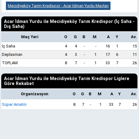
Mecidiyeköy Tarım Kredispor - Acar İdman Yurdu Maçları
Acar İdman Yurdu ile Mecidiyeköy Tarım Kredispor (İç Saha -
Dış Saha)
Maç Yeri
O
G
B
M
A
Y
Av.
İç Saha
4
4
-
-
16
1
15
Deplasman
4
3
-
1
17
6
11
TOPLAM
8
7
-
1
33
7
26
Acar İdman Yurdu ile Mecidiyeköy Tarım Kredispor Liglere
Göre Rekabet
Organizasyon
O
G
B
M
A
Y
Av.
Süper Amatör
8
7
-
1
33
7
26