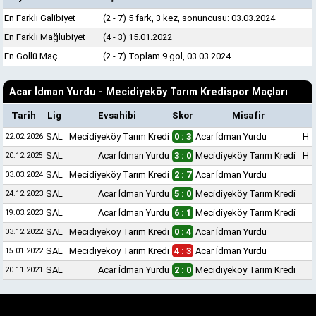
En Farklı Galibiyet
(2 - 7) 5 fark, 3 kez, sonuncusu: 03.03.2024
En Farklı Mağlubiyet
(4 - 3) 15.01.2022
En Gollü Maç
(2 - 7) Toplam 9 gol, 03.03.2024
Acar İdman Yurdu - Mecidiyeköy Tarım Kredispor Maçları
Tarih
Lig
Evsahibi
Skor
Misafir
SAL
Mecidiyeköy Tarım Kredi
0 : 3
Acar İdman Yurdu
H
22.02.2026
SAL
Acar İdman Yurdu
3 : 0
Mecidiyeköy Tarım Kredi
H
20.12.2025
SAL
Mecidiyeköy Tarım Kredi
2 : 7
Acar İdman Yurdu
03.03.2024
SAL
Acar İdman Yurdu
5 : 0
Mecidiyeköy Tarım Kredi
24.12.2023
SAL
Acar İdman Yurdu
6 : 1
Mecidiyeköy Tarım Kredi
19.03.2023
SAL
Mecidiyeköy Tarım Kredi
0 : 4
Acar İdman Yurdu
03.12.2022
SAL
Mecidiyeköy Tarım Kredi
4 : 3
Acar İdman Yurdu
15.01.2022
SAL
Acar İdman Yurdu
2 : 0
Mecidiyeköy Tarım Kredi
20.11.2021