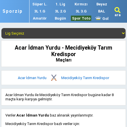
Süper L.
1. Lig
Kırmızı
Beyaz
Sporzip
3L 1.G
3L 2.G
3L 3.G
BAL
ara
Amatör
Bugün
Spor Toto
Gol
Acar İdman Yurdu - Mecidiyeköy Tarım
Kredispor
Maçları
Acar İdman Yurdu
Mecidiyeköy Tarım Kredispor
Acar İdman Yurdu ile Mecidiyeköy Tarım Kredispor bugüne kadar 8
maçta karşı karşıya gelmiştir.
Veriler
Acar İdman Yurdu
baz alınarak yayınlanmıştır.
Mecidiyeköy Tarım Kredispor bazlı veriler için: