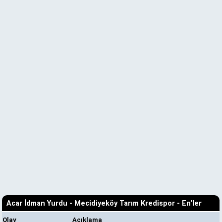
Acar İdman Yurdu - Mecidiyeköy Tarım Kredispor - En'ler
Olay
Açıklama