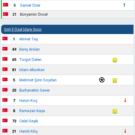
5
Samet Özer
21
Bünyamin Öncel
Siirt İl Özel İdare Spor
1
Ahmet Taş
49
Barış Arslan
65
Turgut Delen
81
İslam Altunkan
5
Mehmet Şirin Soydan
25
Burhanettin Sever
7
Harun Koç
8
Ramazan Kaya
72
Celal Geyik
21
Hamit Kılıç