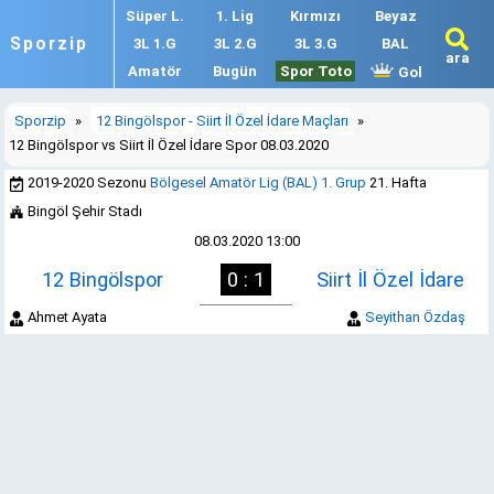
Süper L.
1. Lig
Kırmızı
Beyaz
Sporzip
3L 1.G
3L 2.G
3L 3.G
BAL
ara
Amatör
Bugün
Spor Toto
Gol
Sporzip
»
12 Bingölspor - Siirt İl Özel İdare Maçları
»
12 Bingölspor vs Siirt İl Özel İdare Spor 08.03.2020
2019-2020 Sezonu
Bölgesel Amatör Lig (BAL) 1. Grup
21. Hafta
Bingöl Şehir Stadı
08.03.2020 13:00
12 Bingölspor
0 : 1
Siirt İl Özel İdare
Ahmet Ayata
Seyithan Özdaş