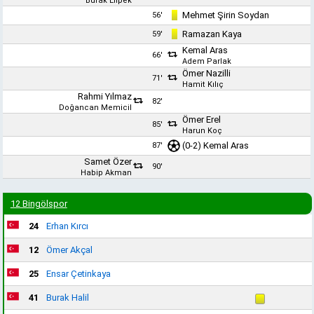
Burak Elipek
Mehmet Şirin Soydan
56'
Ramazan Kaya
59'
Kemal Aras
66'
Adem Parlak
Ömer Nazilli
71'
Hamit Kılıç
Rahmi Yılmaz
82'
Doğancan Memicil
Ömer Erel
85'
Harun Koç
(0-2)
Kemal Aras
87'
Samet Özer
90'
Habip Akman
12 Bingölspor
24
Erhan Kırcı
12
Ömer Akçal
25
Ensar Çetinkaya
41
Burak Halil