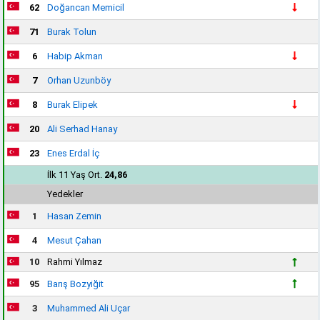
62
Doğancan Memicil
71
Burak Tolun
6
Habip Akman
7
Orhan Uzunböy
8
Burak Elipek
20
Ali Serhad Hanay
23
Enes Erdal İç
İlk 11 Yaş Ort.
24,86
Yedekler
1
Hasan Zemin
4
Mesut Çahan
10
Rahmi Yılmaz
95
Barış Bozyiğit
3
Muhammed Ali Uçar