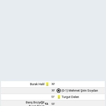
Burak Halil
30'
(0-1)
Mehmet Şirin Soydan
30'
Turgut Delen
51'
Barış Bozyiğit
55'