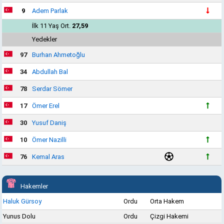
9
Adem Parlak
İlk 11 Yaş Ort.
27,59
Yedekler
97
Burhan Ahmetoğlu
34
Abdullah Bal
78
Serdar Sömer
17
Ömer Erel
30
Yusuf Daniş
10
Ömer Nazilli
76
Kemal Aras
Hakemler
Haluk Gürsoy
Ordu
Orta Hakem
Yunus Dolu
Ordu
Çizgi Hakemi