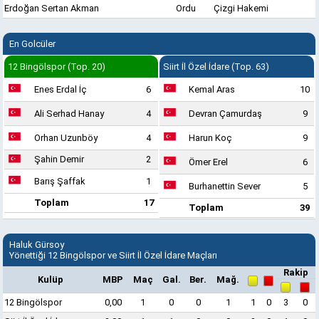
Erdoğan Sertan Akman
Ordu
Çizgi Hakemi
En Golcüler
12 Bingölspor (Top. 20)
Siirt İl Özel İdare (Top. 63)
Enes Erdal İç
6
Kemal Aras
10
Ali Serhad Hanay
4
Devran Çamurdaş
9
Orhan Uzunböy
4
Harun Koç
9
Şahin Demir
2
Ömer Erel
6
Barış Şaffak
1
Burhanettin Sever
5
Toplam
17
Toplam
39
Haluk Gürsoy
Yönettiği 12 Bingölspor ve Siirt İl Özel İdare Maçları
Rakip
Kulüp
MBP
Maç
Gal.
Ber.
Mağ.
12 Bingölspor
0,00
1
0
0
1
1
0
3
0