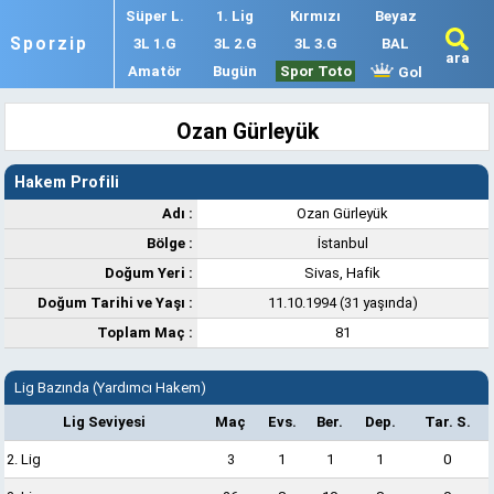
Süper L.
1. Lig
Kırmızı
Beyaz
Sporzip
3L 1.G
3L 2.G
3L 3.G
BAL
ara
Amatör
Bugün
Spor Toto
Gol
Ozan Gürleyük
Hakem Profili
Adı :
Ozan Gürleyük
Bölge :
İstanbul
Doğum Yeri :
Sivas, Hafik
Doğum Tarihi ve Yaşı :
11.10.1994 (31 yaşında)
Toplam Maç :
81
Lig Bazında (Yardımcı Hakem)
Lig Seviyesi
Maç
Evs.
Ber.
Dep.
Tar. S.
2. Lig
3
1
1
1
0