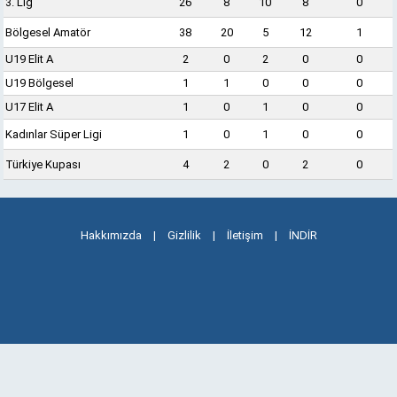
3. Lig
26
8
10
8
0
Bölgesel Amatör
38
20
5
12
1
U19 Elit A
2
0
2
0
0
U19 Bölgesel
1
1
0
0
0
U17 Elit A
1
0
1
0
0
Kadınlar Süper Ligi
1
0
1
0
0
Türkiye Kupası
4
2
0
2
0
Hakkımızda
|
Gizlilik
|
İletişim
|
İNDİR